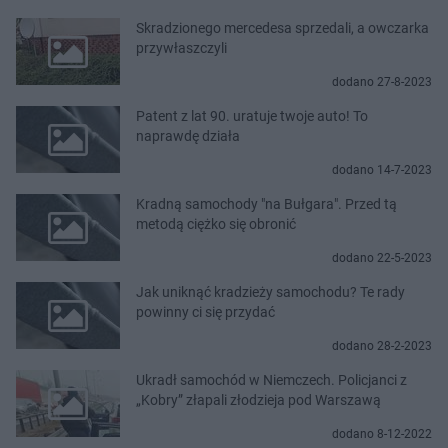
Skradzionego mercedesa sprzedali, a owczarka
przywłaszczyli
dodano 27-8-2023
Patent z lat 90. uratuje twoje auto! To
naprawdę działa
dodano 14-7-2023
Kradną samochody "na Bułgara". Przed tą
metodą ciężko się obronić
dodano 22-5-2023
Jak uniknąć kradzieży samochodu? Te rady
powinny ci się przydać
dodano 28-2-2023
Ukradł samochód w Niemczech. Policjanci z
„Kobry” złapali złodzieja pod Warszawą
dodano 8-12-2022