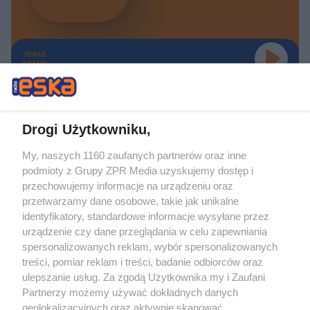
TERAZ
GRAMY
Drogi Użytkowniku,
My, naszych 1160 zaufanych partnerów oraz inne
Żaden utwór zamieszczony w serwisie nie może być powielany i
podmioty z Grupy ZPR Media uzyskujemy dostęp i
rozpowszechniany lub dalej rozpowszechniany w jakikolwiek sposób (w
tym także elektroniczny lub mechaniczny) na jakimkolwiek polu
przechowujemy informacje na urządzeniu oraz
eksploatacji w jakiejkolwiek formie, włącznie z umieszczaniem w Internecie
przetwarzamy dane osobowe, takie jak unikalne
bez pisemnej zgody właściciela praw. Jakiekolwiek użycie lub
wykorzystanie utworów w całości lub w części z naruszeniem prawa, tzn.
identyfikatory, standardowe informacje wysyłane przez
bez właściwej zgody, jest zabronione pod groźbą kary i może być ścigane
urządzenie czy dane przeglądania w celu zapewniania
prawnie.
spersonalizowanych reklam, wybór spersonalizowanych
treści, pomiar reklam i treści, badanie odbiorców oraz
ulepszanie usług. Za zgodą Użytkownika my i Zaufani
Partnerzy możemy używać dokładnych danych
geolokalizacyjnych oraz aktywnie skanować