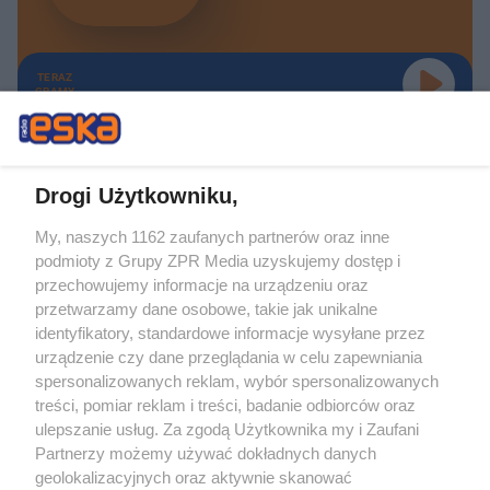
TERAZ
GRAMY
Drogi Użytkowniku,
My, naszych 1162 zaufanych partnerów oraz inne
Żaden utwór zamieszczony w serwisie nie może być powielany i
podmioty z Grupy ZPR Media uzyskujemy dostęp i
rozpowszechniany lub dalej rozpowszechniany w jakikolwiek sposób (w
tym także elektroniczny lub mechaniczny) na jakimkolwiek polu
przechowujemy informacje na urządzeniu oraz
eksploatacji w jakiejkolwiek formie, włącznie z umieszczaniem w Internecie
przetwarzamy dane osobowe, takie jak unikalne
bez pisemnej zgody właściciela praw. Jakiekolwiek użycie lub
wykorzystanie utworów w całości lub w części z naruszeniem prawa, tzn.
identyfikatory, standardowe informacje wysyłane przez
bez właściwej zgody, jest zabronione pod groźbą kary i może być ścigane
urządzenie czy dane przeglądania w celu zapewniania
prawnie.
spersonalizowanych reklam, wybór spersonalizowanych
treści, pomiar reklam i treści, badanie odbiorców oraz
ulepszanie usług. Za zgodą Użytkownika my i Zaufani
Partnerzy możemy używać dokładnych danych
geolokalizacyjnych oraz aktywnie skanować