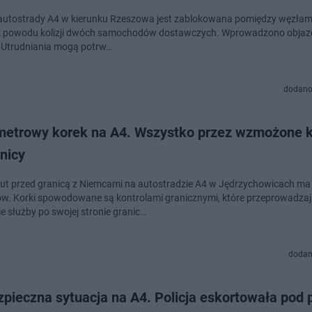
autostrady A4 w kierunku Rzeszowa jest zablokowana pomiędzy węzłami
 powodu kolizji dwóch samochodów dostawczych. Wprowadzono objazd
 Utrudniania mogą potrw…
dodano
ometrowy korek na A4. Wszystko przez wzmożone k
nicy
aut przed granicą z Niemcami na autostradzie A4 w Jędrzychowicach ma
ów. Korki spowodowane są kontrolami granicznymi, które przeprowadza
e służby po swojej stronie granic…
dodan
pieczna sytuacja na A4. Policja eskortowała pod 