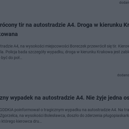
dodan
rócony tir na autostradzie A4. Droga w kierunku 
kowana
radzie A4, na wysokości miejscowości Boreczek przewrócił się tir. Kierow
ala. Policja bada szczegóły wypadku, droga w kierunku Krakowa jest zab
 być do poł…
dodano
zny wypadek na autostradzie A4. Nie żyje jedna o
GDDKiA poinformował o tragicznym wypadku na autostradzie A4. Na tra
 Zgorzelca, na wysokości Bolesławca, doszło do zderzenia pługopiaskark
 którego kierowca dru…