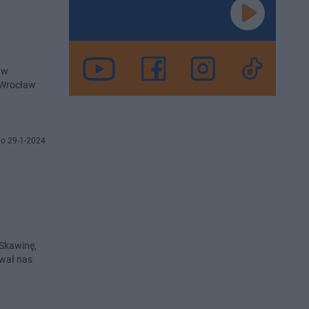
 w
 Wrocław
o 29-1-2024
 Skawinę,
ował nas