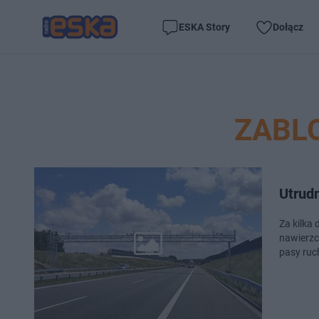
ESKA Story
Dołącz
ZABL
Utrudn
Za kilka
nawierzchnia na odcinku Katowice-Kraków. W trakcie rem
pasy ruc