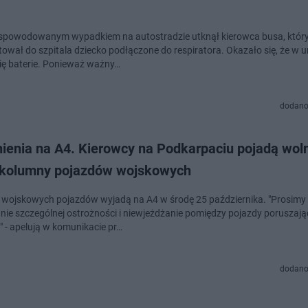
spowodowanym wypadkiem na autostradzie utknął kierowca busa, któr
tował do szpitala dziecko podłączone do respiratora. Okazało się, że w 
ię baterie. Ponieważ ważny…
dodano
ienia na A4. Kierowcy na Podkarpaciu pojadą woln
 kolumny pojazdów wojskowych
wojskowych pojazdów wyjadą na A4 w środę 25 października. "Prosimy
ie szczególnej ostrożności i niewjeżdżanie pomiędzy pojazdy poruszają
" - apelują w komunikacie pr…
dodano