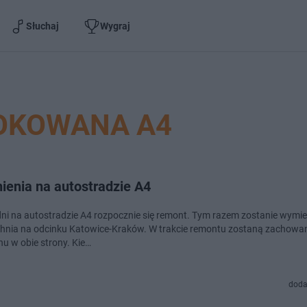
Słuchaj
Wygraj
OKOWANA A4
ienia na autostradzie A4
 dni na autostradzie A4 rozpocznie się remont. Tym razem zostanie wymi
ontu zostaną zachowane po dwa
hu w obie strony. Kie…
doda