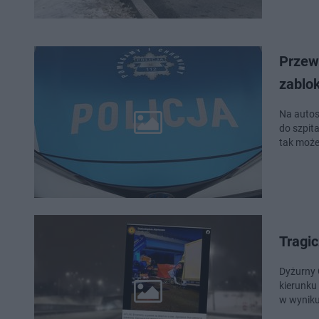
Przew
zablo
Na autost
do szpit
tak może
Tragic
Dyżurny 
kierunku
w wyniku