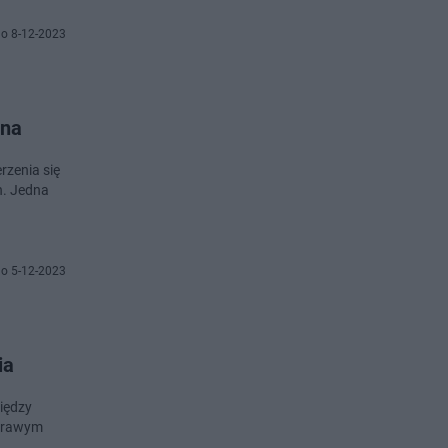
o 8-12-2023
ana
rzenia się
h. Jedna
o 5-12-2023
ia
iędzy
 prawym