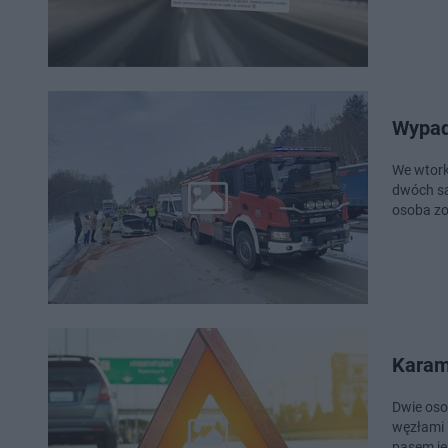
Wypad
We wtork
dwóch sa
osoba zo
Karamb
Dwie oso
węzłami 
pasem je