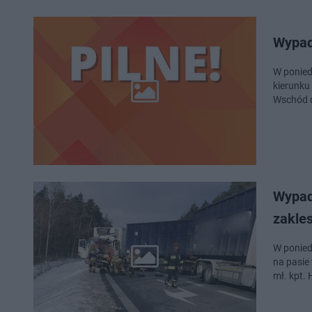
Wypad
W ponied
kierunku
Wschód d
Wypad
zakle
W ponied
na pasie
mł. kpt. 