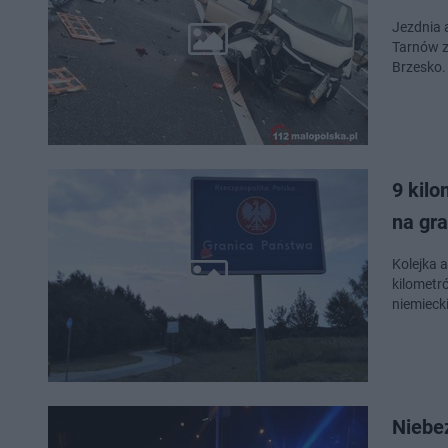
Jezdnia 
Tarnów z
Brzesko.
9 kil
na gra
Kolejka 
kilometr
niemiecki
Niebez