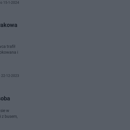
o 15-1-2024
Krakowa
ca trafił
lokowana i
 22-12-2023
soba
sie w
i z busem,