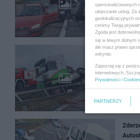
Kraków T
spersonalizowanych re
trzy sam
ulepszanie usług. Za
geolokalizacyjnych or
cenimy Twoją prywatno
Zgoda jest dobrowoln
się w lewym dolnym r
ale masz prawo sprzec
witrynie.
Uwaga
Zapoznaj się z poniż
W samoch
internetowych. Szcze
wysypało
Prywatności
i
Cookie
zdarzeni
PARTNERZY
Zderz
Autos