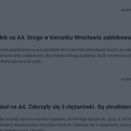
dodan
ek na A4. Droga w kierunku Wrocławia zablokow
owe popołudnie na autostradzie A4 w kierunku Wrocławia doszło do zde
mochodów osobowych. Na miejscu trwają działania służb ratowniczyc
stała zabrana do szpit…
dodan
ol na A4. Zderzyły się 3 ciężarówki. Są utrudnien
by zostały ranne w wyniku wypadku, do którego doszło ok. godz. 8.30 m
Bielany Wrocławskie i Wrocław Wschód. Zderzyły się 3 ciężarówki, ruch
st zablokowany. Utrudni…