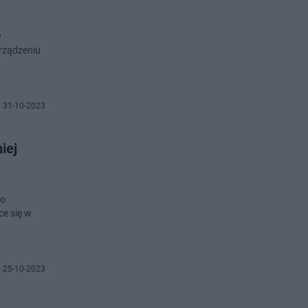
y
urządzeniu
 31-10-2023
iej
 o
ce się w
 25-10-2023