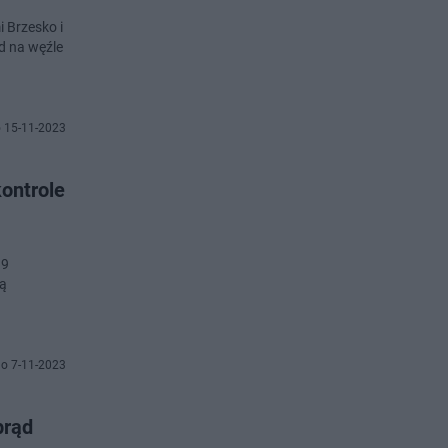
 Brzesko i
 na węźle
 15-11-2023
ontrole
 9
ją
o 7-11-2023
prąd