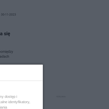
 30-11-2023
a się
 pomiędzy
padach
 28-11-2023
y dostęp i
lne identyfikatory,
iania