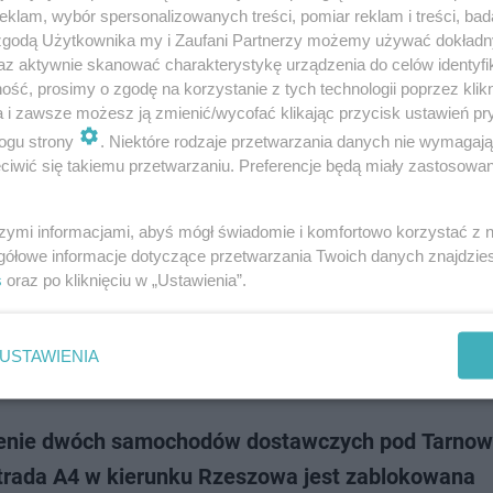
yniec a Kraków Bielany) doszło do wypadku z udziałem czterech pojazdó
klam, wybór spersonalizowanych treści, pomiar reklam i treści, bad
ochody osobowe i…
 zgodą Użytkownika my i Zaufani Partnerzy możemy używać dokład
az aktywnie skanować charakterystykę urządzenia do celów identyfi
ść, prosimy o zgodę na korzystanie z tych technologii poprzez klikn
dodano
a i zawsze możesz ją zmienić/wycofać klikając przycisk ustawień pr
ogu strony
. Niektóre rodzaje przetwarzania danych nie wymagaj
iwić się takiemu przetwarzaniu. Preferencje będą miały zastosowanie
, kierowcy! Ogromny zator na A4
szymi informacjami, abyś mógł świadomie i komfortowo korzystać z
odzie ciężarowym doszło do uszkodzenia opony, w wyniku czego na je
gółowe informacje dotyczące przetwarzania Twoich danych znajdzi
 się blisko 20 ton ekogroszku. Służby cały czas pracują nad usunięciem
s
oraz po kliknięciu w „Ustawienia”.
a. Na autostradzie A4 ut…
USTAWIENIA
dodano
enie dwóch samochodów dostawczych pod Tarno
trada A4 w kierunku Rzeszowa jest zablokowana