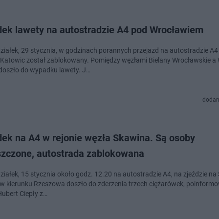
ek lawety na autostradzie A4 pod Wrocławiem
ziałek, 29 stycznia, w godzinach porannych przejazd na autostradzie A4
 Katowic został zablokowany. Pomiędzy węzłami Bielany Wrocławskie a
oszło do wypadku lawety. J…
dodan
ek na A4 w rejonie węzła Skawina. Są osoby
szczone, autostrada zablokowana
ziałek, 15 stycznia około godz. 12.20 na autostradzie A4, na zjeździe na
 w kierunku Rzeszowa doszło do zderzenia trzech ciężarówek, poinform
Hubert Ciepły z…