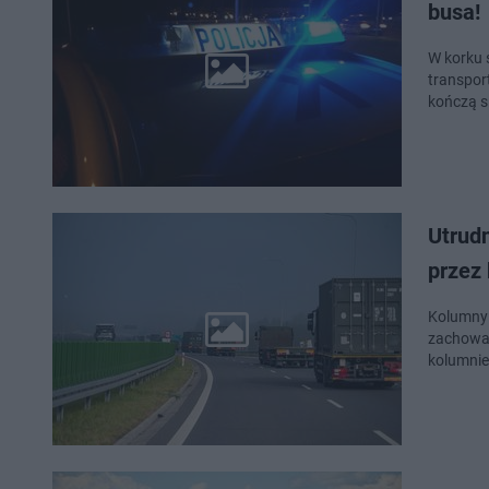
busa!
W korku 
transpor
kończą s
Utrudn
przez
Kolumny 
zachowan
kolumnie