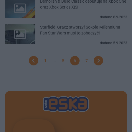
Demolish & Build Classic debiutuje na Xbox One
oraz Xbox Series X|S!
dodano 6-9-2023
Starfield: Gracz stworzył Sokoła Millennium!
Fan Star Wars musi to zobaczyć!
dodano 5-9-2023
1
...
5
6
7