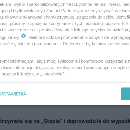
stolatków trafiło do szpitala w wyniku groźnego zdarzenia drogowego, 
klam, wybór spersonalizowanych treści, pomiar reklam i treści, bad
 okolicach Nałęczowa. Auto prowadzone przez 16-latka wjechało do row
 zgodą Użytkownika my i Zaufani Partnerzy możemy używać dokład
az aktywnie skanować charakterystykę urządzenia do celów identyfi
ść, prosimy o zgodę na korzystanie z tych technologii poprzez klikn
a i zawsze możesz ją zmienić/wycofać klikając przycisk ustawień pr
dodan
ogu strony
. Niektóre rodzaje przetwarzania danych nie wymagaj
iwić się takiemu przetwarzaniu. Preferencje będą miały zastosowanie
je mężczyzna, który wpadł do studni
szymi informacjami, abyś mógł świadomie i komfortowo korzystać z
 się uratować życia mężczyzny, który na jednej z posesji wpadł do studni.
gółowe informacje dotyczące przetwarzania Twoich danych znajdzi
orem prokuratora wyjaśniają szczegóły zdarzenia.
s
oraz po kliknięciu w „Ustawienia”.
USTAWIENIA
dodan
trzymała się na „Stopie” i doprowadziła do wypad