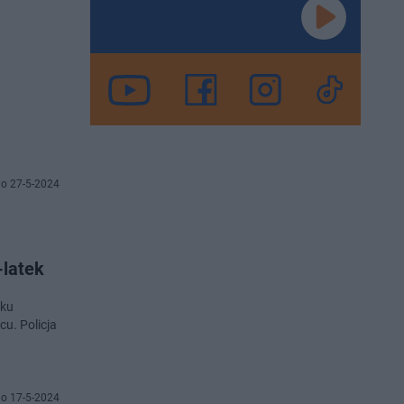
o 27-5-2024
-latek
dku
u. Policja
o 17-5-2024