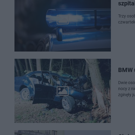
szpita
Trzy oso
czwartek
BMW u
Dwie osob
nocy z ni
zginęły j