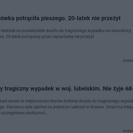
ówka potrąciła pieszego. 20-latek nie przeżył
 niedzieli na poniedziałek doszło do tragicznego wypadku na obwodnicy
a. 20-latek potrącony przez ciężarówkę nie przeżył.
dodan
y tragiczny wypadek w woj. lubelskim. Nie żyje 68
 nad ranem w miejscowości Borów-Kolonia doszło do tragicznego wypa
o. Kierowca opla zjechał na pobocze i uderzył w drzewo. Zmarł na miejsc
 szczegółowe okolicznoś…
dodan