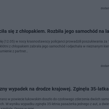
dodan
iła się z chłopakiem. Rozbiła jego samochód na la
elę (12.05) w nocy krasnostawscy policjanci prowadzili poszukiwania za 1
 kłótni z chłopakiem zabrała jego samochód i odjechała w nieznanym kie
umienie z partner…
dodan
zny wypadek na drodze krajowej. Zginęła 35-latka
 rano w powiecie łukowskim doszło do czołowego zderzenia dwóch sa
h. W wyniku wypadku zginęła 35-letnia pasażerka jednego z aut, a dwi
o szpitala. Droga w miej…