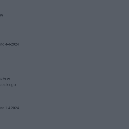
 w
no 4-4-2024
szło w
belskiego
no 1-4-2024