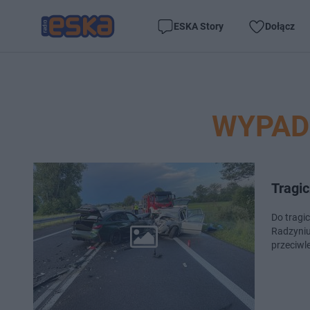
ESKA Story
Dołącz
WYPAD
Tragi
Do tragi
Radzyniu
przeciwl