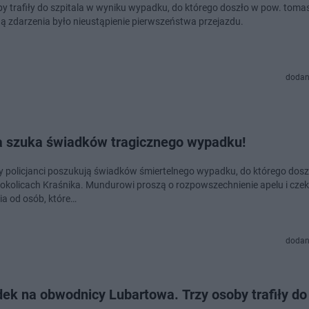
by trafiły do szpitala w wyniku wypadku, do którego doszło w pow. tom
ą zdarzenia było nieustąpienie pierwszeństwa przejazdu.
dodan
ja szuka świadków tragicznego wypadku!
y policjanci poszukują świadków śmiertelnego wypadku, do którego doszł
 okolicach Kraśnika. Mundurowi proszą o rozpowszechnienie apelu i czek
ia od osób, które…
dodan
ek na obwodnicy Lubartowa. Trzy osoby trafiły do