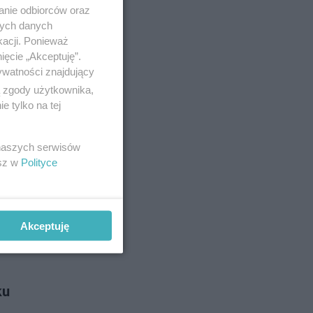
do jakiego
anie odbiorców oraz
u.
nych danych
kacji. Ponieważ
ięcie „Akceptuję”.
ywatności znajdujący
o 22-4-2024
ą zgody użytkownika,
 tylko na tej
 naszych serwisów
 Policjanci
esz w
Polityce
Akceptuję
o 17-4-2024
ku