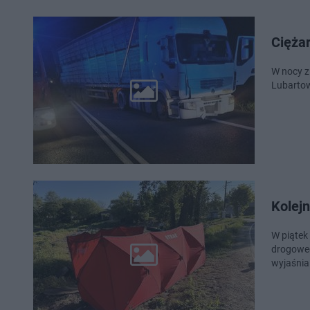
Ciężar
W nocy z
Lubartow
Kolejn
W piątek
drogoweg
wyjaśnia