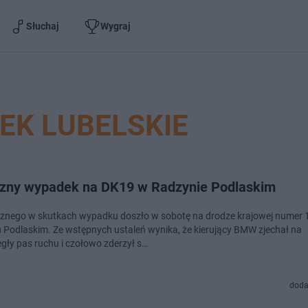
Słuchaj
Wygraj
EK LUBELSKIE
czny wypadek na DK19 w Radzynie Podlaskim
cznego w skutkach wypadku doszło w sobotę na drodze krajowej numer 
 Podlaskim. Ze wstępnych ustaleń wynika, że kierujący BMW zjechał na
egły pas ruchu i czołowo zderzył s…
doda