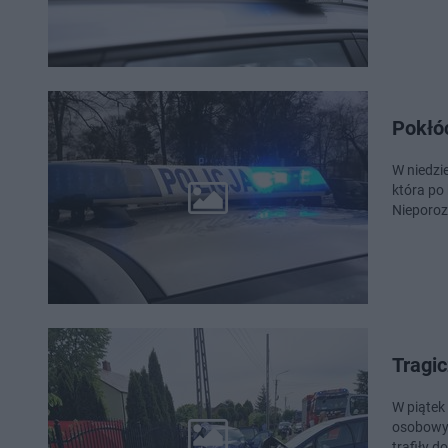
Pokłóc
W niedzi
która po
Nieporoz
Tragic
W piątek
osobowyc
trafiły d