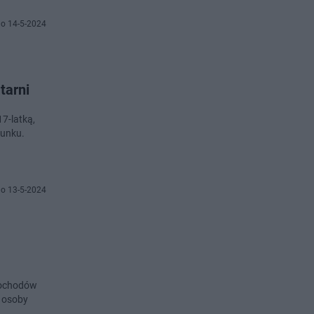
o 14-5-2024
tarni
7-latką,
runku.
o 13-5-2024
mochodów
e osoby