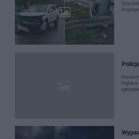
Trzy oso
Przyczyn
Polic
Kraśnicc
Piątek w
zgłoszen
Wypad