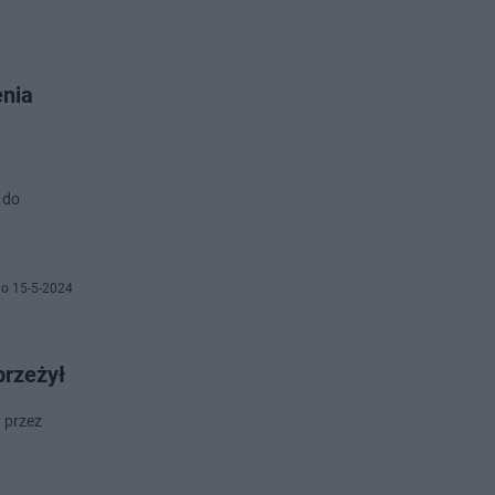
enia
 do
o 15-5-2024
przeżył
y przez