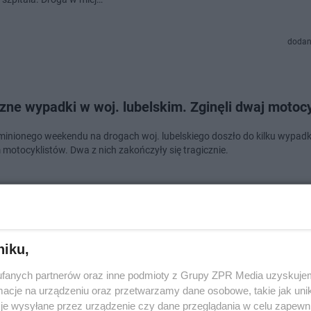
dodan
zne wypadki w woj. lubelskim. Zginęli dwaj motocy
minionego weekendu na drogach woj. lubelskiego doszło do kilku wypad
 motocyklistów. Dwa z nich zakończyły się tragicznie.
dodan
niku,
tek z kolegami pojechał na przejażdżkę. Auto wyl
fanych partnerów oraz inne podmioty z Grupy ZPR Media uzyskujem
ie
cje na urządzeniu oraz przetwarzamy dane osobowe, takie jak unika
je wysyłane przez urządzenie czy dane przeglądania w celu zapewn