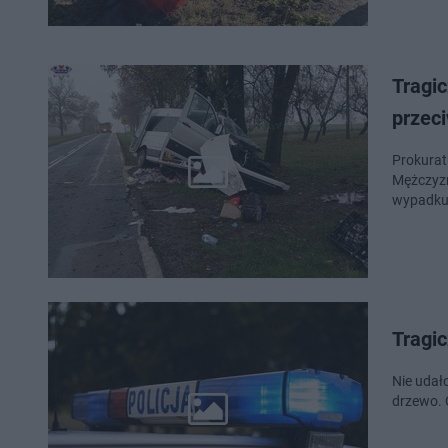
Tragi
przec
Prokurat
Mężczyzn
wypadku,
Tragi
Nie udał
drzewo. 