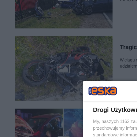
Tragic
W ciągu 
udziałem
Drogi Użytkow
16-la
My, naszych 1162 zau
w row
przechowujemy informa
standardowe informac