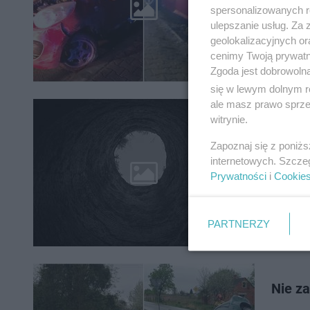
Dwóch na
spersonalizowanych re
doszło w
ulepszanie usług. Za
geolokalizacyjnych or
cenimy Twoją prywatno
Zgoda jest dobrowoln
się w lewym dolnym r
ale masz prawo sprzec
witrynie.
Nie ży
Zapoznaj się z poniż
Nie udało
internetowych. Szcze
pod nadz
Prywatności
i
Cookie
PARTNERZY
Nie za