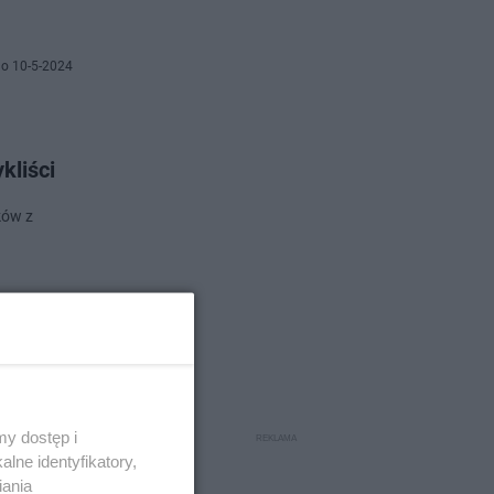
o 10-5-2024
kliści
ków z
o 29-4-2024
ądowało
y dostęp i
lne identyfikatory,
iania