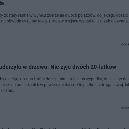
la
by zostały ranne w wyniku zderzenia dwóch pojazdów, do jakiego doszło
 na obwodnicy Lubartowa. Droga w miejscu wypadku jest zablokowana.
doda
derzyło w drzewo. Nie żyje dwóch 20-latków
y nie żyją, a jedna trafiła do szpitala – to bilans wypadku, do jakiego do
edzieli na poniedziałek w powiecie bialskim. Od piątku na drogach woj. lu
uż czter…
doda