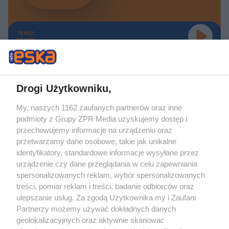
TERAZ
GRAMY
Drogi Użytkowniku,
My, naszych 1162 zaufanych partnerów oraz inne
Żaden utwór zamieszczony w serwisie nie może być powielany i
podmioty z Grupy ZPR Media uzyskujemy dostęp i
rozpowszechniany lub dalej rozpowszechniany w jakikolwiek sposób (w
tym także elektroniczny lub mechaniczny) na jakimkolwiek polu
przechowujemy informacje na urządzeniu oraz
eksploatacji w jakiejkolwiek formie, włącznie z umieszczaniem w Internecie
przetwarzamy dane osobowe, takie jak unikalne
bez pisemnej zgody właściciela praw. Jakiekolwiek użycie lub
identyfikatory, standardowe informacje wysyłane przez
wykorzystanie utworów w całości lub w części z naruszeniem prawa, tzn.
bez właściwej zgody, jest zabronione pod groźbą kary i może być ścigane
urządzenie czy dane przeglądania w celu zapewniania
prawnie.
spersonalizowanych reklam, wybór spersonalizowanych
treści, pomiar reklam i treści, badanie odbiorców oraz
ulepszanie usług. Za zgodą Użytkownika my i Zaufani
Partnerzy możemy używać dokładnych danych
geolokalizacyjnych oraz aktywnie skanować