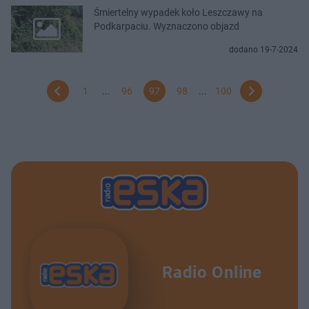
Śmiertelny wypadek koło Leszczawy na
Podkarpaciu. Wyznaczono objazd
dodano 19-7-2024
1
...
96
97
98
...
100
Radio Online