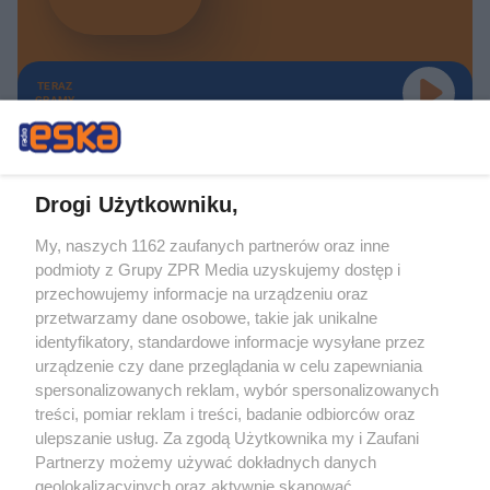
TERAZ
GRAMY
Drogi Użytkowniku,
My, naszych 1162 zaufanych partnerów oraz inne
Żaden utwór zamieszczony w serwisie nie może być powielany i
podmioty z Grupy ZPR Media uzyskujemy dostęp i
rozpowszechniany lub dalej rozpowszechniany w jakikolwiek sposób (w
tym także elektroniczny lub mechaniczny) na jakimkolwiek polu
przechowujemy informacje na urządzeniu oraz
eksploatacji w jakiejkolwiek formie, włącznie z umieszczaniem w Internecie
przetwarzamy dane osobowe, takie jak unikalne
bez pisemnej zgody właściciela praw. Jakiekolwiek użycie lub
wykorzystanie utworów w całości lub w części z naruszeniem prawa, tzn.
identyfikatory, standardowe informacje wysyłane przez
bez właściwej zgody, jest zabronione pod groźbą kary i może być ścigane
urządzenie czy dane przeglądania w celu zapewniania
prawnie.
spersonalizowanych reklam, wybór spersonalizowanych
treści, pomiar reklam i treści, badanie odbiorców oraz
ulepszanie usług. Za zgodą Użytkownika my i Zaufani
Partnerzy możemy używać dokładnych danych
geolokalizacyjnych oraz aktywnie skanować