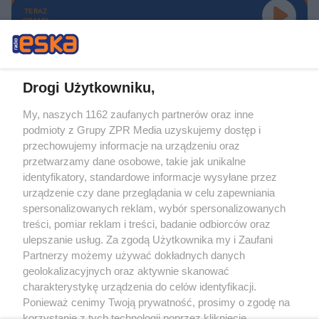
TERAZ
GRAMY
Drogi Użytkowniku,
My, naszych 1162 zaufanych partnerów oraz inne
Żaden utwór zamieszczony w serwisie nie może być powielany i
podmioty z Grupy ZPR Media uzyskujemy dostęp i
rozpowszechniany lub dalej rozpowszechniany w jakikolwiek sposób (w
tym także elektroniczny lub mechaniczny) na jakimkolwiek polu
przechowujemy informacje na urządzeniu oraz
eksploatacji w jakiejkolwiek formie, włącznie z umieszczaniem w Internecie
przetwarzamy dane osobowe, takie jak unikalne
bez pisemnej zgody właściciela praw. Jakiekolwiek użycie lub
identyfikatory, standardowe informacje wysyłane przez
wykorzystanie utworów w całości lub w części z naruszeniem prawa, tzn.
bez właściwej zgody, jest zabronione pod groźbą kary i może być ścigane
urządzenie czy dane przeglądania w celu zapewniania
prawnie.
spersonalizowanych reklam, wybór spersonalizowanych
treści, pomiar reklam i treści, badanie odbiorców oraz
ulepszanie usług. Za zgodą Użytkownika my i Zaufani
Partnerzy możemy używać dokładnych danych
geolokalizacyjnych oraz aktywnie skanować
charakterystykę urządzenia do celów identyfikacji.
Ponieważ cenimy Twoją prywatność, prosimy o zgodę na
O nas
korzystanie z tych technologii poprzez kliknięcie