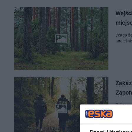
Wejśc
miejsc
Wstęp do 
nadleśni
Zakaz
Zapomn
Zakaz ws
temperat
ostrożni