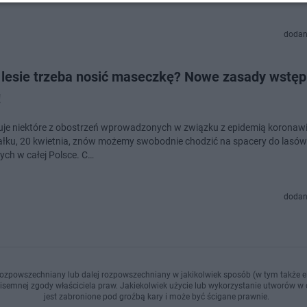
dodan
 lesie trzeba nosić maseczkę? Nowe zasady wstęp
!
uje niektóre z obostrzeń wprowadzonych w związku z epidemią koronaw
ałku, 20 kwietnia, znów możemy swobodnie chodzić na spacery do lasów
ch w całej Polsce. C…
dodan
ozpowszechniany lub dalej rozpowszechniany w jakikolwiek sposób (w tym także el
pisemnej zgody właściciela praw. Jakiekolwiek użycie lub wykorzystanie utworów w c
jest zabronione pod groźbą kary i może być ścigane prawnie.