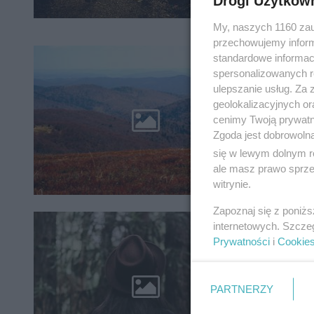
Drogi Użytkow
My, naszych 1160 zau
przechowujemy informa
standardowe informac
Rząd 
spersonalizowanych re
Jest 
ulepszanie usług. Za
geolokalizacyjnych or
Od 20 kw
cenimy Twoją prywatno
ogranicz
Zgoda jest dobrowoln
się w lewym dolnym r
ale masz prawo sprzec
witrynie.
Zapoznaj się z poniż
Od 20 
internetowych. Szcze
Prywatności
i
Cookie
masec
Od ponie
PARTNERZY
zakazu w
parkach.