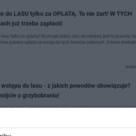
ie do LASU tylko za OPŁATĄ. To nie żart! W TYCH
ach już trzeba zapłacić
lasu tylko za opłatą? Brzmi jak dobry żart, ale niestety jest to prawda. N
ctwa pobiera opłata za wstęp do tych terenów zielonych. O które dokładn
dodan
 wstępu do lasu - z jakich powodów obowiązuje?
ijcie o grzybobraniu!
tępu do lasu - z jakich powodów obowiązuje? Zapomnijcie o grzybobran
ury- 28-32 stopnie Celsjusza - mają się utrzymać przez cały tydzień. Bą
. W tym roku straża…