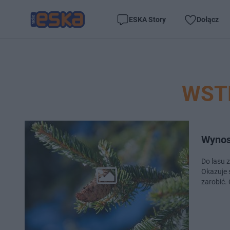
ESKA Story
Dołącz
WST
Wynosi
Do lasu z
Okazuje 
zarobić. 