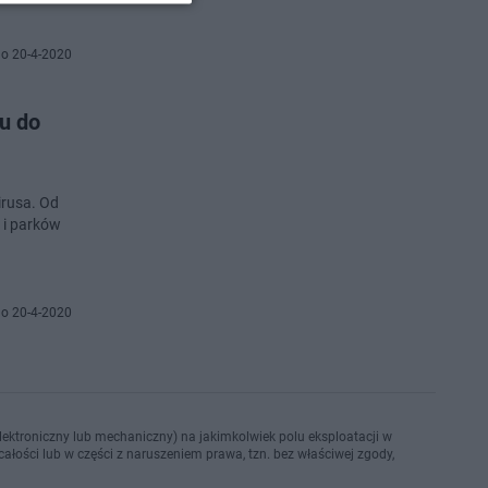
o 20-4-2020
u do
irusa. Od
 i parków
o 20-4-2020
ektroniczny lub mechaniczny) na jakimkolwiek polu eksploatacji w
ałości lub w części z naruszeniem prawa, tzn. bez właściwej zgody,