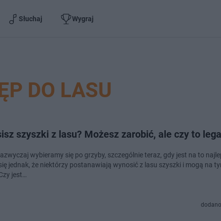
Słuchaj
Wygraj
ĘP DO LASU
sz szyszki z lasu? Możesz zarobić, ale czy to leg
azwyczaj wybieramy się po grzyby, szczególnie teraz, gdy jest na to najl
się jednak, że niektórzy postanawiają wynosić z lasu szyszki i mogą na 
Czy jest…
dodano