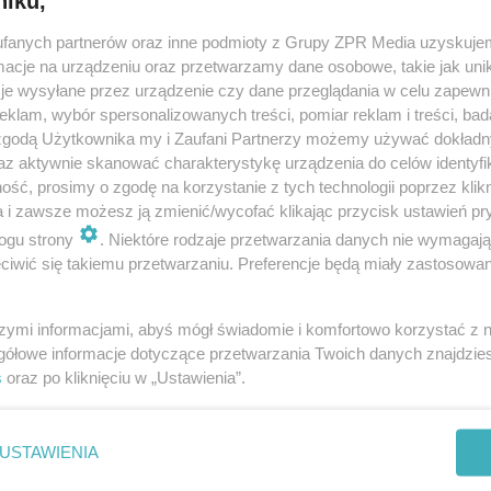
niku,
dodan
fanych partnerów oraz inne podmioty z Grupy ZPR Media uzyskujem
cje na urządzeniu oraz przetwarzamy dane osobowe, takie jak unika
je wysyłane przez urządzenie czy dane przeglądania w celu zapewn
łagodzi obostrzenia: Czy można jechać w Bieszcz
klam, wybór spersonalizowanych treści, pomiar reklam i treści, bad
komunikat
 zgodą Użytkownika my i Zaufani Partnerzy możemy używać dokład
az aktywnie skanować charakterystykę urządzenia do celów identyfi
ietnia można wchodzić do parków i lasów. Wciąż jednak obowiązują pe
ść, prosimy o zgodę na korzystanie z tych technologii poprzez klikn
enia. Jak wygląda sytuacja na bieszczadzkich szlakach.
a i zawsze możesz ją zmienić/wycofać klikając przycisk ustawień pr
ogu strony
. Niektóre rodzaje przetwarzania danych nie wymagaj
iwić się takiemu przetwarzaniu. Preferencje będą miały zastosowanie
dodan
szymi informacjami, abyś mógł świadomie i komfortowo korzystać z
kwietna otwarte lasy i parki. Czy trzeba tam nosić
gółowe informacje dotyczące przetwarzania Twoich danych znajdzi
s
oraz po kliknięciu w „Ustawienia”.
zkę? [ZASADY]
działku 20 kwietnia w życie wchodzą nowe, łagodniejsze, przepisy dotyc
USTAWIENIA
ychodzenia z domów. Będzie można między innymi spacerować po lasac
 Trzeba jednak pamiętać o różn…