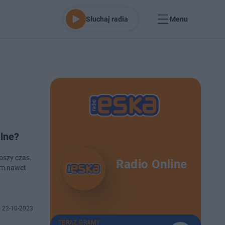
Słuchaj radia
Menu
alne?
epszy czas.
Radio Online
tym nawet
 22-10-2023
TERAZ GRAMY