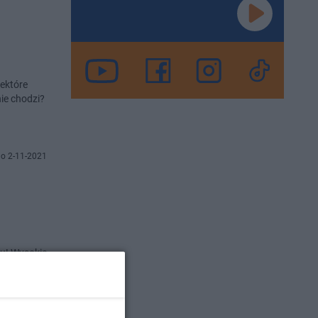
iektóre
ie chodzi?
o 2-11-2021
iu! Wysokie
dźmy