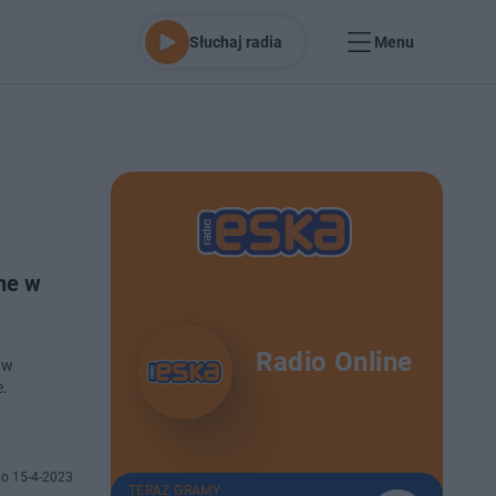
Słuchaj radia
Menu
ne w
Radio Online
 w
e.
o 15-4-2023
TERAZ GRAMY