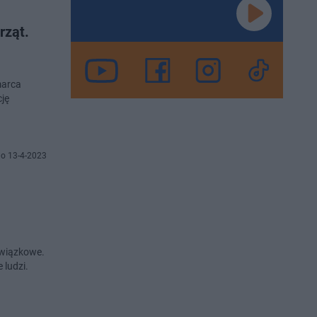
rząt.
marca
cję
o 13-4-2023
owiązkowe.
 ludzi.