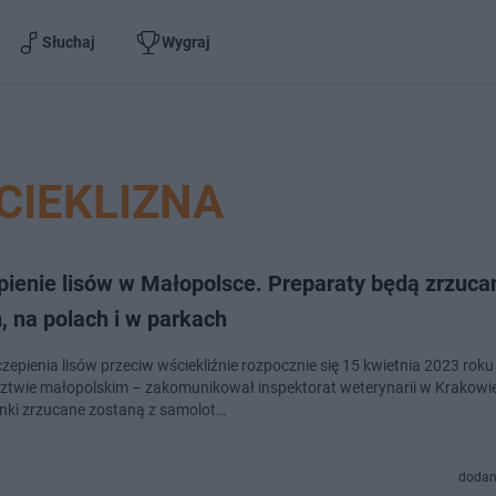
Słuchaj
Wygraj
CIEKLIZNA
pienie lisów w Małopolsce. Preparaty będą zrzuca
, na polach i w parkach
zepienia lisów przeciw wściekliźnie rozpocznie się 15 kwietnia 2023 roku
twie małopolskim – zakomunikował inspektorat weterynarii w Krakowi
nki zrzucane zostaną z samolot…
dodan