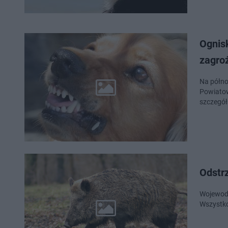
Ognis
zagro
Na półno
Powiatow
szczegół
Odstr
Wojewoda
Wszystko