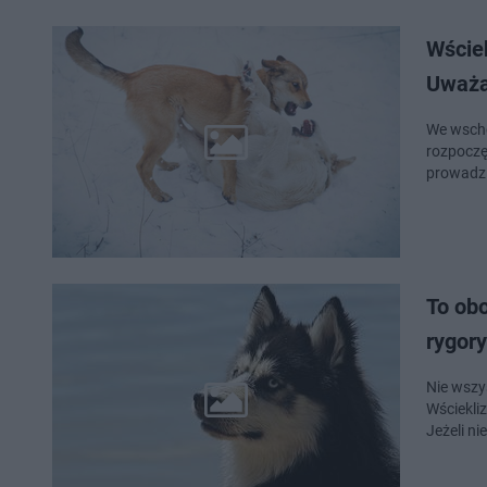
Wściek
Uważa
We wscho
rozpoczę
prowadzi
To obo
rygory
Nie wszy
Wściekliz
Jeżeli n