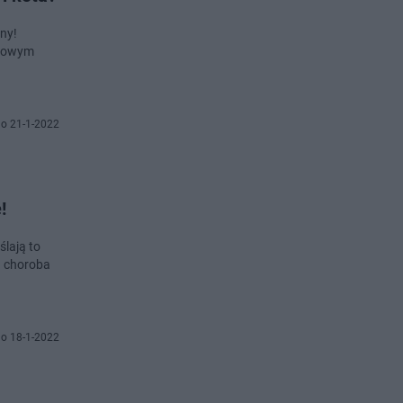
ny!
zkowym
o 21-1-2022
!
lają to
a choroba
o 18-1-2022