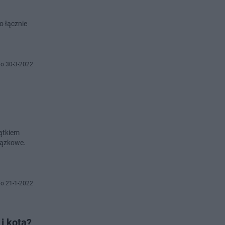
 łącznie
o 30-3-2022
jątkiem
iązkowe.
o 21-1-2022
i kota?