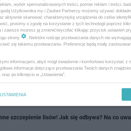
 mazowiecki Konstanty Radziwiłł rozszerzył o kolejne dwa powiaty: węg
klam, wybór spersonalizowanych treści, pomiar reklam i treści, bad
obszar zagrożony wścieklizną. W tym roku na terenie Mazowsza wykryto 
 zgodą Użytkownika my i Zaufani Partnerzy możemy używać dokład
i wścieklizny u zwier…
az aktywnie skanować charakterystykę urządzenia do celów identyfi
ść, prosimy o zgodę na korzystanie z tych technologii poprzez klikn
a i zawsze możesz ją zmienić/wycofać klikając przycisk ustawień pr
dodan
ogu strony
. Niektóre rodzaje przetwarzania danych nie wymagaj
iwić się takiemu przetwarzaniu. Preferencje będą miały zastosowanie
lizna w Warszawie! Zagrożone jest już całe miast
szymi informacjami, abyś mógł świadomie i komfortowo korzystać z
tku roku na terenie Mazowsza wykryto 22 przypadki wścieklizny wśród z
gółowe informacje dotyczące przetwarzania Twoich danych znajdzi
 mazowiecki ostatnim rozporządzeniem po raz kolejny rozszerzył teren
s
oraz po kliknięciu w „Ustawienia”.
bą. Objęto nim cał…
USTAWIENIA
dodan
nne szczepienie lisów! Jak się odbywa? Na co uw