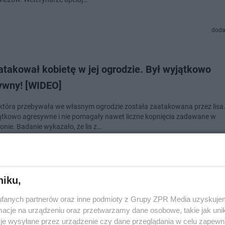
doda
atakował kobietę w jej ogrodzie. Był wyjątkowo
ywny! [WIDEO]
 która przebywała we własnym ogrodzie została zaatakowana przez lisa.
ątkowo agresywne i nie pomagały nawet liczne kopnięcia zadawane w
nie. Badanie wykazało, że lis z…
dodan
niku,
ne powiaty zagrożone wścieklizną! Na terenie Ma
fanych partnerów oraz inne podmioty z Grupy ZPR Media uzyskujem
o już 23 przypadki!
cje na urządzeniu oraz przetwarzamy dane osobowe, takie jak unika
je wysyłane przez urządzenie czy dane przeglądania w celu zapewn