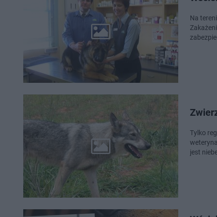
Na teren
Zakażeni
zabezpie
Zwierz
Tylko re
weteryna
jest nie