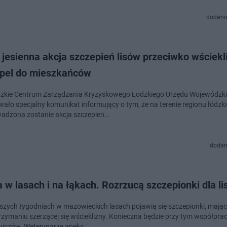
dodano
jesienna akcja szczepień lisów przeciwko wściekli
apel do mieszkańców
zkie Centrum Zarządzania Kryzyskowego Łodzkiego Urzędu Wojewódzk
wało specjalny komunikat informujący o tym, że na terenie regionu łódzk
adzona zostanie akcja szczepien…
dodan
w lasach i na łąkach. Rozrzucą szczepionki dla l
ższych tygodniach w mazowieckich lasach pojawią się szczepionki, maj
zymaniu szerzącej się wścieklizny. Konieczna będzie przy tym współpra
iczów. Weterynarze apeluj…