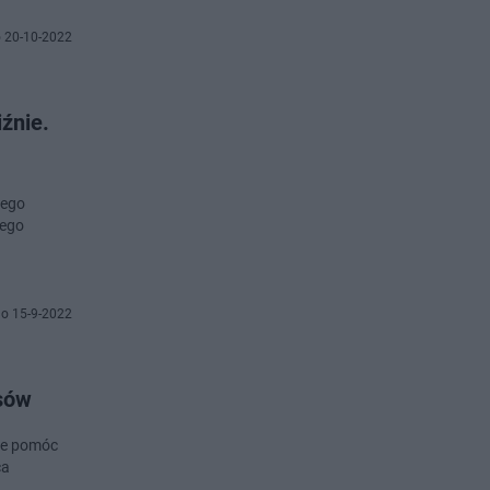
 20-10-2022
źnie.
iego
iego
o 15-9-2022
isów
ące pomóc
ca