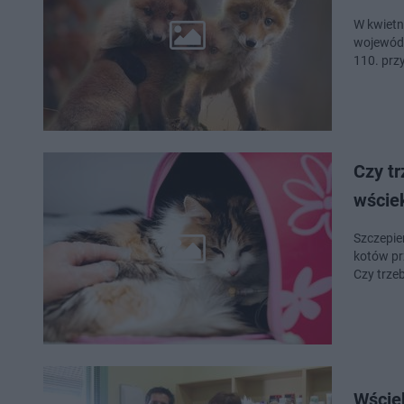
W kwietn
wojewódz
110. prz
Czy t
wściek
Szczepie
kotów pr
Czy trze
Wściek