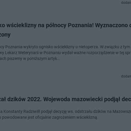
dodan
ko wścieklizny na północy Poznania! Wyznaczono 
żony
cy Poznania wykryto ognisko wścieklizny u nietoperza. W związku z tym
y Lekarz Weterynarii w Poznaniu wydał ważne rozporządzenie w tej spr
ach piszemy w poniższym artyk…
dodan
zał dzików 2022. Wojewoda mazowiecki podjął dec
 Konstanty Radziwiłł podjął decyzję ws. odstrzału dzików na Mazowsz
 powodowane jest oficjalnie zagrożeniem wścieklizną.