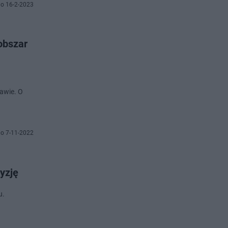
o 16-2-2023
obszar
awie. O
o 7-11-2022
yzję
u.