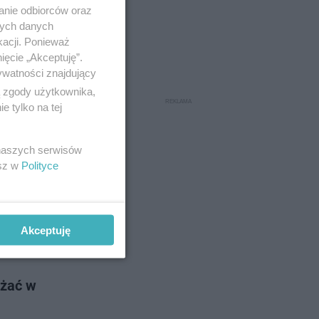
rowski i
anie odbiorców oraz
już 23
nych danych
kacji. Ponieważ
ięcie „Akceptuję”.
ywatności znajdujący
o 10-5-2022
ą zgody użytkownika,
 tylko na tej
o!
 naszych serwisów
wierząt.
esz w
Polityce
 zagrożony
Akceptuję
o 27-4-2022
ażać w