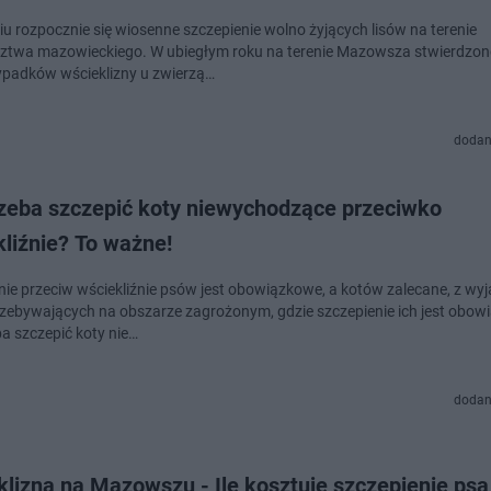
iu rozpocznie się wiosenne szczepienie wolno żyjących lisów na terenie
twa mazowieckiego. W ubiegłym roku na terenie Mazowsza stwierdzono
ypadków wścieklizny u zwierzą…
dodan
rzeba szczepić koty niewychodzące przeciwko
liźnie? To ważne!
nie przeciw wściekliźnie psów jest obowiązkowe, a kotów zalecane, z wy
zebywających na obszarze zagrożonym, gdzie szczepienie ich jest obow
ba szczepić koty nie…
dodan
lizna na Mazowszu - Ile kosztuje szczepienie psa 