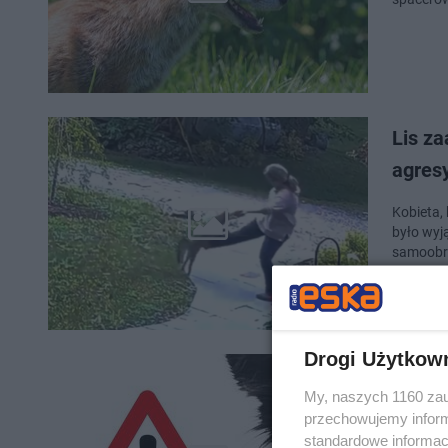
Lis za
agres
Kobieta,
było wyj
samoobro
Drogi Użytkow
Kolej
My, naszych 1160 zau
wykryt
przechowujemy informa
standardowe informac