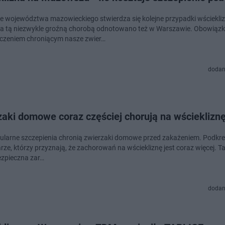
ie województwa mazowieckiego stwierdza się kolejne przypadki wściekliz
a tą niezwykle groźną chorobą odnotowano też w Warszawie. Obowią
czeniem chroniącym nasze zwier…
dodan
aki domowe coraz częściej chorują na wściekliznę
gularne szczepienia chronią zwierzaki domowe przed zakażeniem. Podkreś
rze, którzy przyznają, że zachorowań na wściekliznę jest coraz więcej. T
bezpieczna zar…
dodan