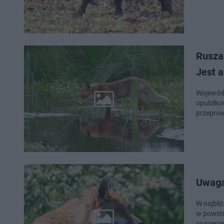
Rusza 
Jest 
Wojewód
opubliko
przeprow
Uwaga 
W najbli
w powstr
spacerow