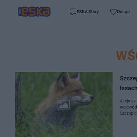
ESKA Story
Dołącz
WŚ
Szcze
lasach
Akcja szc
wojewódz
Szczepio