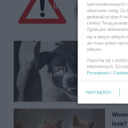
Wojewoda
spersonalizowanych re
miński, 
ulepszanie usług. Za
przypadk
geolokalizacyjnych or
cenimy Twoją prywatno
Zgoda jest dobrowoln
się w lewym dolnym r
ale masz prawo sprzec
witrynie.
Wściek
Zapoznaj się z poniż
Od począ
internetowych. Szcze
Wojewoda
Prywatności
i
Cookie
tą choro
PARTNERZY
Wiose
lesie?