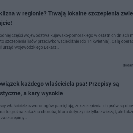
lizna w regionie? Trwają lokalne szczepienia zwie
jcie!
dniej części województwa kujawsko-pomorskiego w ostatnich dniach 
to szczepienia lisów przeciwko wściekliźnie (do 14 kwietnia). Całą opera
ł urząd Wojewódzkiego Lekarz…
dodan
wiązek każdego właściciela psa! Przepisy są
styczne, a kary wysokie
scy właściciele czworonogów pamiętają, że szczepienia ich psów są ob
na to groźna zakaźna choroba, która dotyczy nie tylko zwierząt, ale także
ie zaszczepimy…