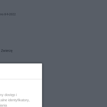
no 8-9-2022
 Zwierzę
o 26-8-2022
zowsza
y dostęp i
lne identyfikatory,
iania