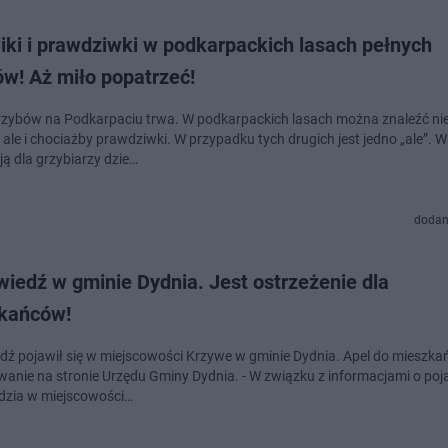
iki i prawdziwki w podkarpackich lasach pełnych
w! Aż miło popatrzeć!
zybów na Podkarpaciu trwa. W podkarpackich lasach można znaleźć nie
 ale i chociażby prawdziwki. W przypadku tych drugich jest jedno „ale”. 
ją dla grzybiarzy dzie…
dodan
iedź w gminie Dydnia. Jest ostrzeżenie dla
kańców!
dź pojawił się w miejscowości Krzywe w gminie Dydnia. Apel do mieszk
wanie na stronie Urzędu Gminy Dydnia. - W związku z informacjami o poja
dzia w miejscowości…