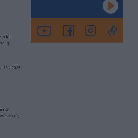
 tylko
Ważną
o 30-6-2023
ańców
wieniu się