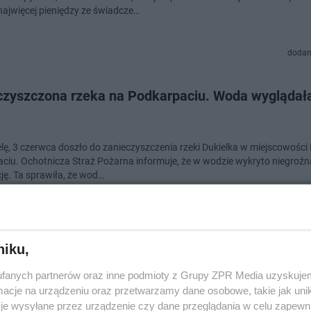
ajwięcej pieniędzy ze świadcze…
dodan
czyszczona rzeka na Podkarpaciu. Woda wyglądała
elę, 3 czerwca doszło do zanieczyszczenia rzeki Dukielka w miejscowości
ciu. Ochotnicza Straż Pożarna informuje, że w wodzie wykryto niegroźn
ję. Ta sprawiła, że wod…
doda
niku,
branie na Podkarpaciu. „Wszystkie grzybiarki i
fanych partnerów oraz inne podmioty z Grupy ZPR Media uzyskujem
arze – zaczęło się”
cje na urządzeniu oraz przetwarzamy dane osobowe, takie jak unika
je wysyłane przez urządzenie czy dane przeglądania w celu zapewn