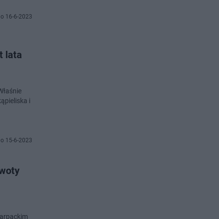
o 16-6-2023
 lata
Właśnie
pieliska i
o 15-6-2023
Kwoty
karpackim