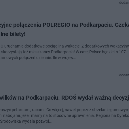
dodan
yjne połączenia POLREGIO na Podkarpaciu. Czek
lne bilety!
O uruchamia dodatkowe pociągi na wakacje. Z dodatkowych wakacyjn
 skorzystają też mieszkańcy Podkarpacia! W całej Polsce będzie to 107
amowych połączeń dziennie. Ile w wojew…
dodan
 wilków na Podkarpaciu. RDOŚ wydał ważną decyz
oszyć petardami, racami. Co więcej, nawet poprzez strzelanie gumowymi
 nabojami, jeżeli mamy na to stosowne uprawnienia. Regionalna Dyrekc
 Środowiska wydała pozwol…