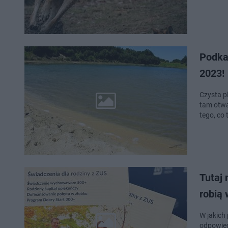
Podka
2023!
Czysta p
tam otwa
tego, co
Tutaj 
robią 
W jakich
odpowied