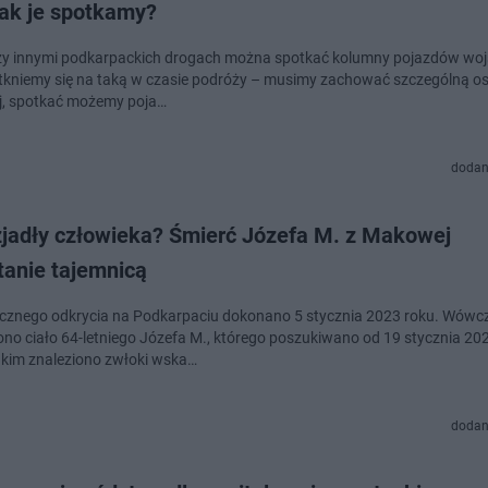
jak je spotkamy?
y innymi podkarpackich drogach można spotkać kolumny pojazdów wo
atkniemy się na taką w czasie podróży – musimy zachować szczególną o
j, spotkać możemy poja…
dodan
 zjadły człowieka? Śmierć Józefa M. z Makowej
tanie tajemnicą
znego odkrycia na Podkarpaciu dokonano 5 stycznia 2023 roku. Wówc
ono ciało 64-letniego Józefa M., którego poszukiwano od 19 stycznia 20
akim znaleziono zwłoki wska…
dodan