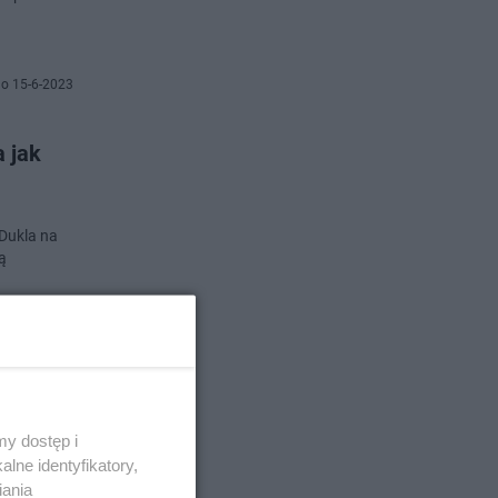
o 15-6-2023
 jak
 Dukla na
ą
no 9-6-2023
y dostęp i
lne identyfikatory,
iania