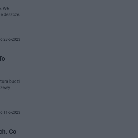
e. We
ne deszcze.
o 23-5-2023
To
atura budzi
krzewy
o 11-5-2023
ch. Co