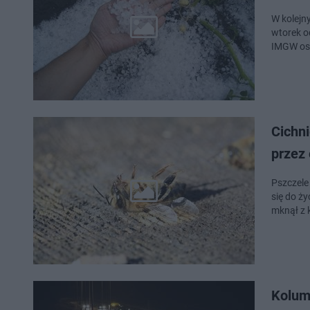
W kolejn
wtorek o
IMGW ost
Cichni
przez 
Pszczele
się do ż
mknął z 
Kolum