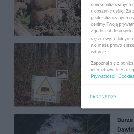
W podkar
spersonalizowanych re
pojawiły 
ulepszanie usług. Za
pierwszy
geolokalizacyjnych or
cenimy Twoją prywatno
Zgoda jest dobrowoln
się w lewym dolnym r
ale masz prawo sprzec
Ostrz
witrynie.
niedźw
Zapoznaj się z poniż
internetowych. Szcze
Regional
Prywatności
i
Cookie
pojawiaj
niebezpie
PARTNERZY
Burze
Dawid 