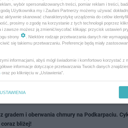
packich lasach, ale i na łąkach, polanach a nawet w przydomowych og
klam, wybór spersonalizowanych treści, pomiar reklam i treści, bad
się grzyby. Jest ich coraz więcej! Miłośnicy grzybobrania już zacierają ręc
 zgodą Użytkownika my i Zaufani Partnerzy możemy używać dokład
 w tym roku …
az aktywnie skanować charakterystykę urządzenia do celów identyfi
ść, prosimy o zgodę na korzystanie z tych technologii poprzez klikn
a i zawsze możesz ją zmienić/wycofać klikając przycisk ustawień pr
dodan
ogu strony
. Niektóre rodzaje przetwarzania danych nie wymagaj
iwić się takiemu przetwarzaniu. Preferencje będą miały zastosowanie
eżenie dla 9 miejscowości na Podkarpaciu. Uwaga 
iedzie!
szymi informacjami, abyś mógł świadomie i komfortowo korzystać z
gółowe informacje dotyczące przetwarzania Twoich danych znajdzi
na Dyrekcja Ochrony Środowiska w Rzeszowie ostrzega przed coraz częś
s
oraz po kliknięciu w „Ustawienia”.
ącymi się niedźwiedziami w dziewięciu gminach województwa Podkarpac
cznej sytuacji, czyli na…
USTAWIENIA
dodan
 z gradem i oberwania chmury na Podkarpaciu. Cy
coraz bliżej!