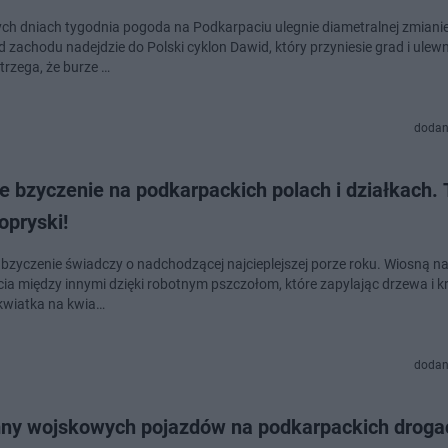
ych dniach tygodnia pogoda na Podkarpaciu ulegnie diametralnej zmiani
d zachodu nadejdzie do Polski cyklon Dawid, który przyniesie grad i ulew
rzega, że burze …
dodan
e bzyczenie na podkarpackich polach i działkach. 
opryski!
 bzyczenie świadczy o nadchodzącej najcieplejszej porze roku. Wiosną n
ycia między innymi dzięki robotnym pszczołom, które zapylając drzewa i 
kwiatka na kwia…
dodan
ny wojskowych pojazdów na podkarpackich droga