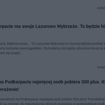
dodan
rpacie ma swoje Lazurowe Wybrzeże. To będzie hit
laża, błękitna woda... To Lazurowe Wybrzeże w Czarnej Sędziszowskiej! 
rte zostanie nowe kąpielisko. Poznaliśmy szczegóły odnośnie otwarcia ką
 tam się znajdz…
dodan
na Podkarpaciu najwięcej osób pobiera 500 plus. 
wrażenie!
 powiatach na Podkarpaciu najwięcej osób pobiera 500 plus? Poznaliśmy
ź na pytanie, do mieszkańców, których powiatów w województwie pod