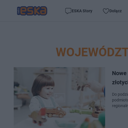
ESKA Story
Dołącz
WOJEWÓDZT
Nowe 
złoty
Do podzi
podmiotó
regional