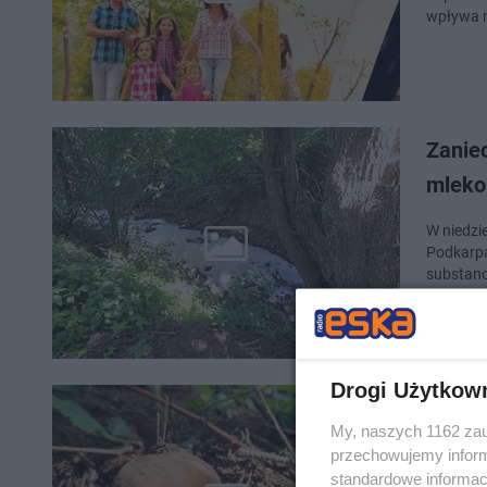
wpływa n
Zanie
mleko
W niedzi
Podkarpa
substanc
Drogi Użytkow
Grzybo
My, naszych 1162 zau
grzybi
przechowujemy informa
standardowe informac