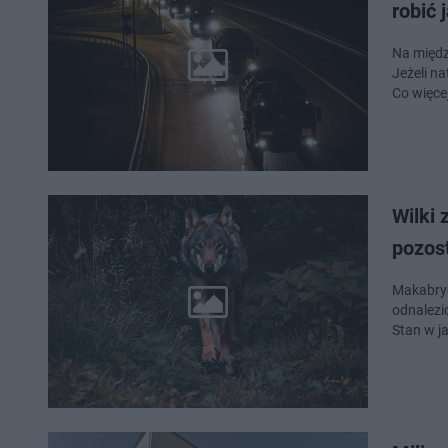
robić 
Na międz
Jeżeli n
Co więce
Wilki
pozos
Makabryc
odnalezi
Stan w j