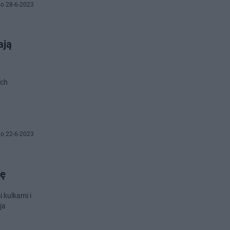
o 28-6-2023
ają
ych
o 22-6-2023
ję
 kulkami i
ja