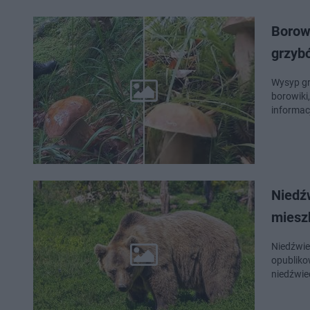
Borow
grzybó
Wysyp gr
borowiki,
informac
Niedźw
miesz
Niedźwie
opubliko
niedźwie