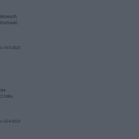
jskowych.
strożność.
o 10-5-2023
zas
22 roku.
o 25-4-2023