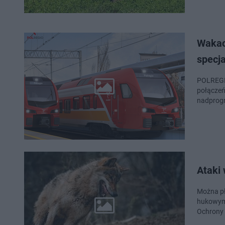
Wakac
specja
POLREGI
połączeń
nadprogr
Ataki
Można pł
hukowymi
Ochrony