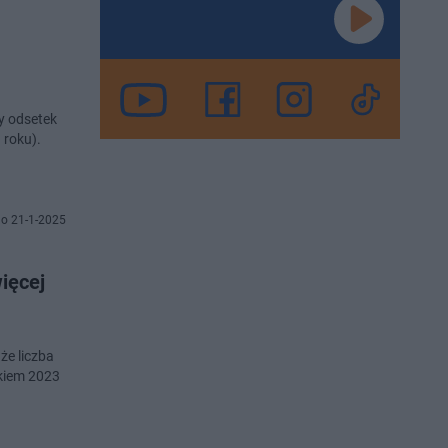
y odsetek
 roku).
o 21-1-2025
ięcej
że liczba
kiem 2023