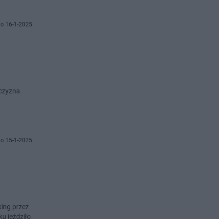
o 16-1-2025
żczyzna
o 15-1-2025
king przez
ku jeździło