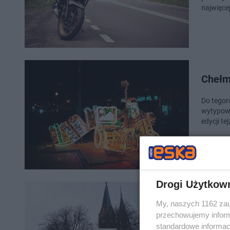
najwięce
Chełm 
Do tegoro
wytypowa
edycji te
Drogi Użytkow
Histor
My, naszych 1162 zau
Garbo
przechowujemy informa
standardowe informac