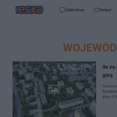
ESKA Story
Dołącz
WOJEWÓD
Ile z
górę
Trzeba si
Rynekpie
górę. O i