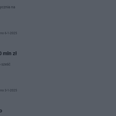
tycznia na
no 6-1-2025
 mln zł
o sześć
no 3-1-2025
o