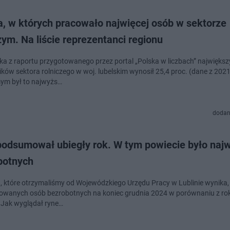
a, w których pracowało najwięcej osób w sektorze
zym. Na liście reprezentanci regionu
ka z raportu przygotowanego przez portal „Polska w liczbach” największ
ków sektora rolniczego w woj. lubelskim wynosił 25,4 proc. (dane z 2021
ym był to najwyżs…
dodan
odsumował ubiegły rok. W tym powiecie było najw
botnych
, które otrzymaliśmy od Wojewódzkiego Urzędu Pracy w Lublinie wynika, 
rowanych osób bezrobotnych na koniec grudnia 2024 w porównaniu z ro
 Jak wyglądał ryne…