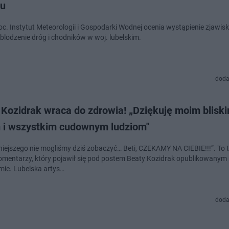
nu
oc. Instytut Meteorologii i Gospodarki Wodnej ocenia wystąpienie zjawisk
blodzenie dróg i chodników w woj. lubelskim.
doda
Kozidrak wraca do zdrowia! „Dziękuję moim bliski
 i wszystkim cudownym ludziom"
kniejszego nie mogliśmy dziś zobaczyć… Beti, CZEKAMY NA CIEBIE!!!”. To t
komentarzy, który pojawił się pod postem Beaty Kozidrak opublikowanym
mie. Lubelska artys…
doda