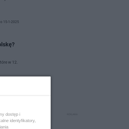
o 15-1-2025
olskę?
tóre w 12.
o 14-1-2025
y dostęp i
lne identyfikatory,
iania