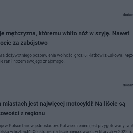
dodan
yje mężczyzna, któremu wbito nóż w szyję. Nawet
ocie za zabójstwo
ra dożywotniego pozbawienia wolności grozi 61-latkowi z Łukowa. Mę
nie ranił nożem swojego znajomego.
dodan
 miastach jest najwięcej motocykli! Na liście są
cowości z regionu
uje w Polsce fanów jednośladów. Potwierdzeniem jest przygotowany ran
olska w liczbach”. Co istotne, na liście miejscowości, w których w 2022 ro