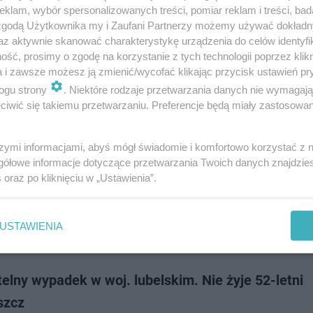
isz historię i wycieczki jednodniowe to poleca się Garbów w woj. lubelskim
klam, wybór spersonalizowanych treści, pomiar reklam i treści, bad
ąc trasą S17 w kierunku Warszawy, dostrzec można kościół, który góruj
 zgodą Użytkownika my i Zaufani Partnerzy możemy używać dokład
Ale to nie jedyna atra…
az aktywnie skanować charakterystykę urządzenia do celów identyfi
ść, prosimy o zgodę na korzystanie z tych technologii poprzez klikn
a i zawsze możesz ją zmienić/wycofać klikając przycisk ustawień pr
dodan
ogu strony
. Niektóre rodzaje przetwarzania danych nie wymagaj
iwić się takiemu przetwarzaniu. Preferencje będą miały zastosowanie
y dla regionu! Rozdysponowano już 40 proc. Na co 
niądze?
szymi informacjami, abyś mógł świadomie i komfortowo korzystać z
gółowe informacje dotyczące przetwarzania Twoich danych znajdzi
rozwój cyfryzacji, edukacji i turystyki. 40 proc. unijnego dofinansowania
s
oraz po kliknięciu w „Ustawienia”.
 Europejskie dla Lubelskiego 2021-2027 zostało już zakontraktowane.
USTAWIENIA
doda
elny wypadek w woj. lubelskim. Nie żyje 52-letni
szcz