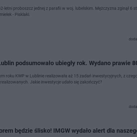
52-letni proboszcz jednej z parafii w woj. lubelskim. Mężczyzna zginął 6 s
mielek - Pisklaki.
doda
ublin podsumowało ubiegły rok. Wydano prawie 80
ym roku KWP w Lublinie realizowała aż 15 zadań inwestycyjnych, z czeg
zrealizowanych. Jakie inwestycje udało się zakończyć?
doda
orem będzie ślisko! IMGW wydało alert dla naszeg