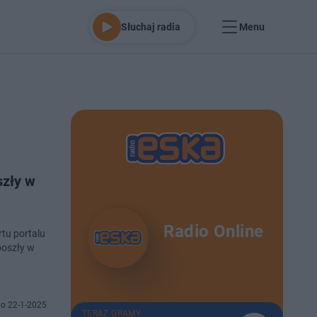
Słuchaj radia
Menu
szły w
Radio Online
rtu portalu
poszły w
o 22-1-2025
TERAZ GRAMY