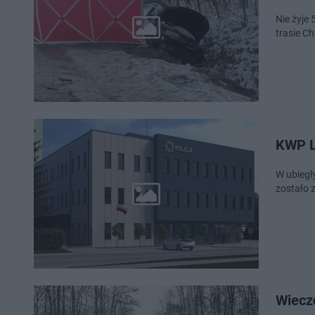
Nie żyje 
trasie Ch
KWP L
W ubiegł
zostało 
Wiecz