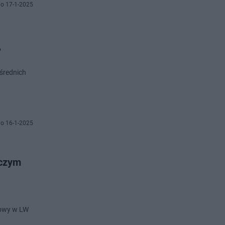
o 17-1-2025
?
średnich
o 16-1-2025
 czym
dowy w LW