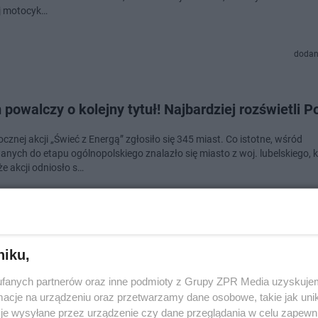
j motocyk…
dodan
powalczy o kolejny tytuł! Najbardziej rozświetli P
cznej akcji „Świeć z Energą” zgłosiło się 345 miast. Co istotne, wśród
nych do etapu ogólnopolskiego znalazło się miasto z woj. lubelskiego, k
jże akcji odniosło s…
dodan
niku,
yczna wycieczka za Lublin? Warto wybrać się do
fanych partnerów oraz inne podmioty z Grupy ZPR Media uzyskujem
wa! Zdjęcia
cje na urządzeniu oraz przetwarzamy dane osobowe, takie jak unika
je wysyłane przez urządzenie czy dane przeglądania w celu zapewn