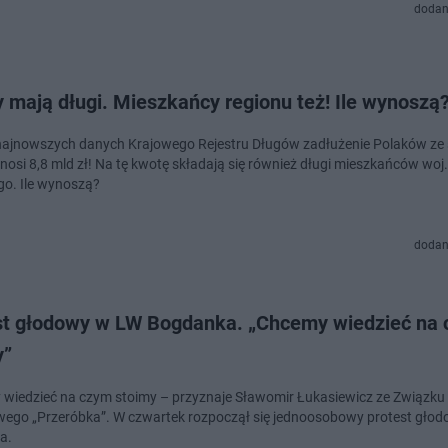
dodan
 mają długi. Mieszkańcy regionu też! Ile wynoszą
ajnowszych danych Krajowego Rejestru Długów zadłużenie Polaków ze 
nosi 8,8 mld zł! Na tę kwotę składają się również długi mieszkańców woj.
ego. Ile wynoszą?
dodan
st głodowy w LW Bogdanka. „Chcemy wiedzieć na
y”
 wiedzieć na czym stoimy – przyznaje Sławomir Łukasiewicz ze Związku
go „Przeróbka”. W czwartek rozpoczął się jednoosobowy protest gło
a.