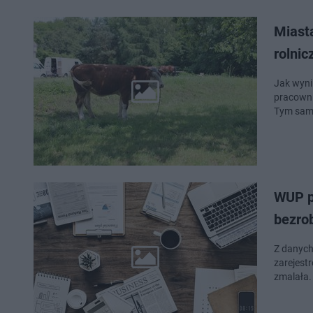
Miast
rolnic
Jak wyni
pracowni
Tym sam
WUP p
bezro
Z danych
zarejest
zmalała.