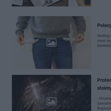
Polacy
Według n
miast wy
lubelski
Prote
stoim
- Chcemy
Zawodowe
Bogdank