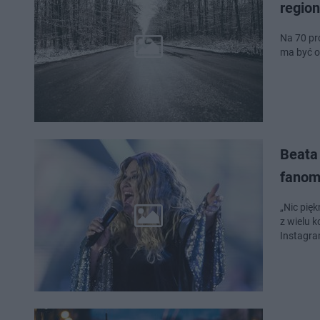
regio
Na 70 pr
ma być o
Beata 
fanom
„Nic pię
z wielu 
Instagra