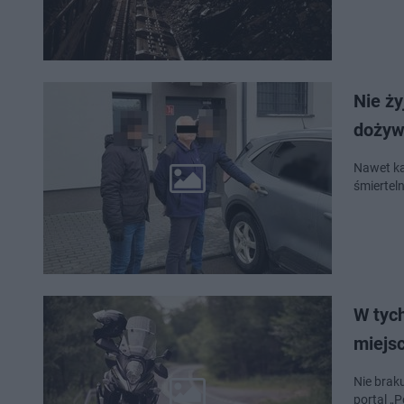
Nie ż
dożyw
Nawet ka
śmiertel
W tych
miejs
Nie brak
portal „P