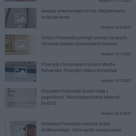
dodano 11-11-2023
Aneksja cmentarnego toi-toia. Majsterkowicz
wziął jak swoje
dodano 16-6-2023
Antoś z Przemyśla pomógł ratować tonących.
Otrzymał dyplom od prezydenta Bakuna
dodano 18-7-2022
Przemyśl z honorowym tytułem Miasta-
Ratownika. Prezydent Bakun komentuje
dodano 12-7-2022
Prezydent Przemyśla dostał maila z
pogróżkami. "Nie dożyjesz końca kadencji"
[AUDIO]
dodano 22-4-2022
Prezydent Przemyśla miażdży Antka
Królikowskiego. Aktor wydał oświadczenie