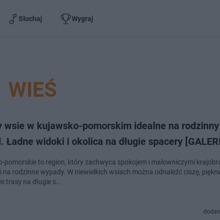
Słuchaj
Wygraj
WIEŚ
zy wsie w kujawsko-pomorskim idealne na rodzinny
 Ładne widoki i okolica na długie spacery [GALER
-pomorskie to region, który zachwyca spokojem i malowniczymi krajobr
i na rodzinne wypady. W niewielkich wsiach można odnaleźć ciszę, piękne
e trasy na długie s…
dodan