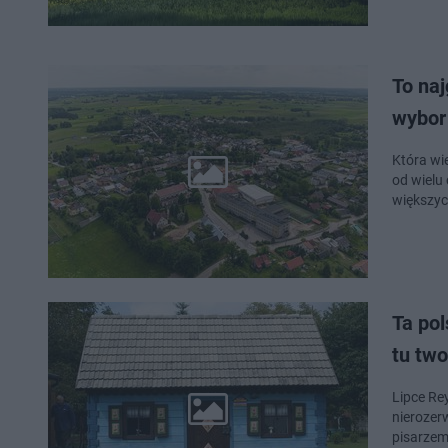
To naj
wybor 
Która wi
od wielu
większyc
Ta po
tu two
Lipce Re
nierozer
pisarzem