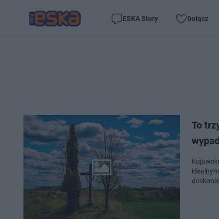
ESKA Story
Dołącz
To tr
wypad.
Kujawsko
idealnym
doskonał