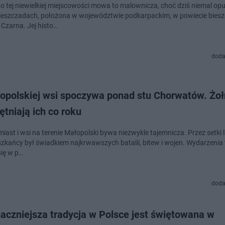
 o tej niewielkiej miejscowości mowa to malownicza, choć dziś niemal o
ieszczadach, położona w województwie podkarpackim, w powiecie bies
 Czarna. Jej histo…
doda
opolskiej wsi spoczywa ponad stu Chorwatów. Żoł
tniają ich co roku
miast i wsi na terenie Małopolski bywa niezwykle tajemnicza. Przez setki la
szkańcy był świadkiem najkrwawszych batalii, bitew i wojen. Wydarzenia 
się w p…
doda
aczniejsza tradycja w Polsce jest świętowana w