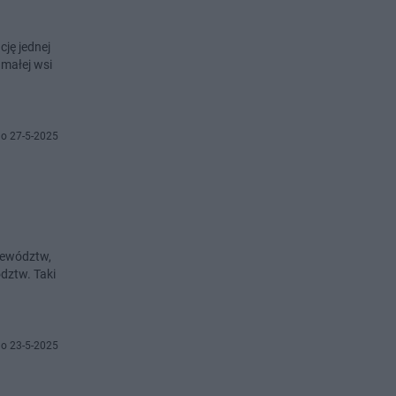
cję jednej
 małej wsi
o 27-5-2025
jewództw,
dztw. Taki
o 23-5-2025