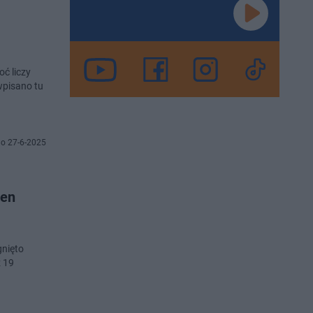
wpisano tu
o 27-6-2025
ten
gnięto
ż 19