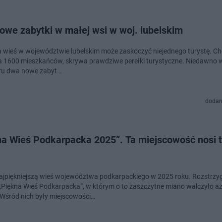
owe zabytki w małej wsi w woj. lubelskim
ojewództwie lubelskim może zaskoczyć niejednego turystę. Choć liczy
a 1600 mieszkańców, skrywa prawdziwe perełki turystyczne. Niedawno 
tru dwa nowe zabyt…
dodan
na Wieś Podkarpacka 2025”. Ta miejscowość nosi 
jpiękniejszą wieś województwa podkarpackiego w 2025 roku. Rozstrzy
„Piękna Wieś Podkarpacka”, w którym o to zaszczytne miano walczyło a
 Wśród nich były miejscowości…