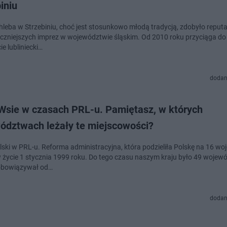
iniu
hleba w Strzebiniu, choć jest stosunkowo młodą tradycją, zdobyło reputa
czniejszych imprez w województwie śląskim. Od 2010 roku przyciąga do
e lubliniecki…
dodan
 Wsie w czasach PRL-u. Pamiętasz, w których
ództwach leżały te miejscowości?
ski w PRL-u. Reforma administracyjna, która podzieliła Polskę na 16 wo
 życie 1 stycznia 1999 roku. Do tego czasu naszym kraju było 49 wojewó
obowiązywał od…
dodan