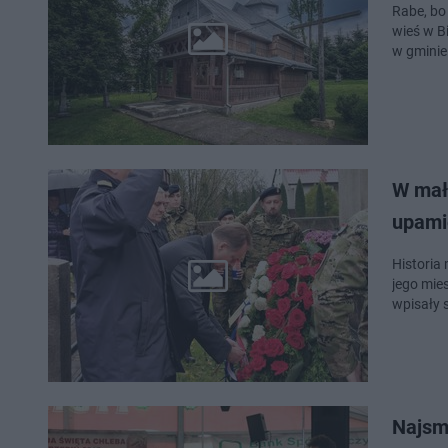
Rabe, bo
wieś w B
w gminie
W mał
upamię
Historia 
jego mie
wpisały 
Najsm