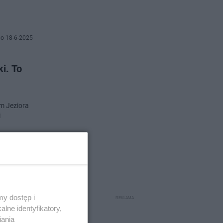
o 18-6-2025
ki. To
m Jeziora
i
o 16-6-2025
y dostęp i
lne identyfikatory,
ch do
iania