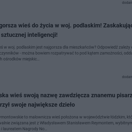
dodan
gorsza wieś do życia w woj. podlaskim! Zaskakują
sztucznej inteligencji!
eś w woj. podlaskim jest najgorsza dla mieszkańców? Odpowiedź zależy 
 czynników - można bowiem rozpatrywać to pod kątem zamożności, odda
h ośrodków miejskic…
dodan
lska wieś swoją nazwę zawdzięcza znanemu pisarz
rzył swoje największe dzieło
ymontowskie to malownicza wieś położona w województwie łódzkim, kt
walnie związana jest z Władysławem Stanisławem Reymontem, wybitny
 i laureatem Nagrody No…