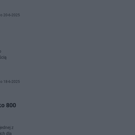
o 20-6-2025
o
ścią
o 18-6-2025
ko 800
jednej z
ich dla