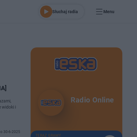
Słuchaj radia
Menu
IA]
Radio Online
azami,
 widoki i
o 30-6-2025
TERAZ GRAMY