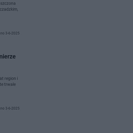
puszczona
zczadzkim,
no 3-6-2025
nierze
t region i
te trwale
no 3-6-2025