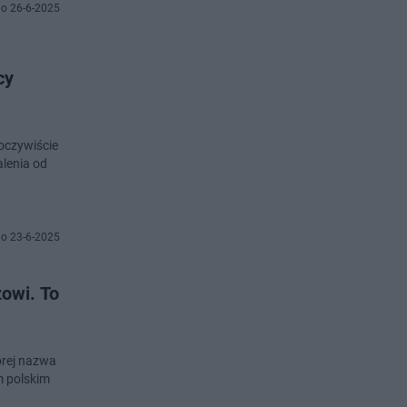
o 26-6-2025
cy
oczywiście
lenia od
o 23-6-2025
owi. To
órej nazwa
m polskim