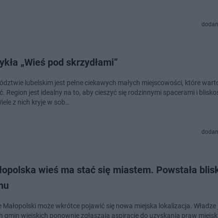
dodan
ykła „Wieś pod skrzydłami”
dztwie lubelskim jest pełne ciekawych małych miejscowości, które wart
. Region jest idealny na to, aby cieszyć się rodzinnymi spacerami i blisko
iele z nich kryje w sob…
dodan
łopolska wieś ma stać się miastem. Powstała blis
mu
 Małopolski może wkrótce pojawić się nowa miejska lokalizacja. Władze 
h gmin wiejskich ponownie zgłaszają aspiracje do uzyskania praw miejsk