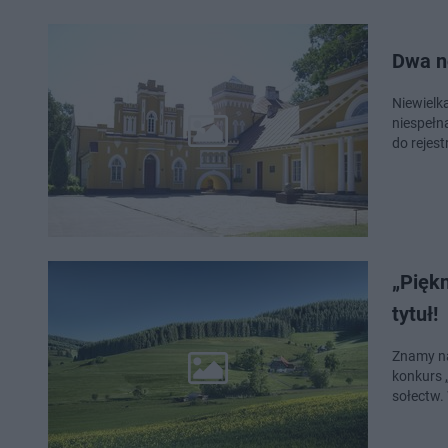
Dwa n
Niewielka wieś w w
niespełn
do rejes
„Pięk
tytuł!
Znamy na
konkurs 
sołectw.