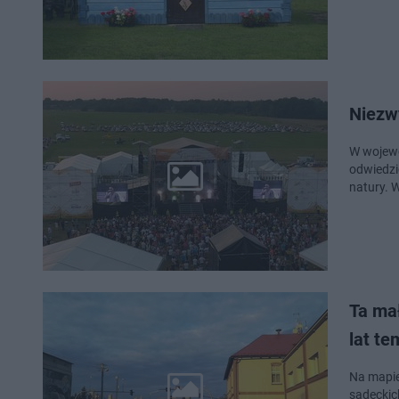
Niezw
W wojewó
odwiedzić
natury. W
Ta ma
lat te
Na mapie
sądeckic