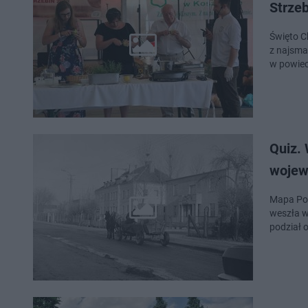
Strzeb
Święto C
z najsma
w powieci
Quiz.
wojew
Mapa Pol
weszła w
podział 