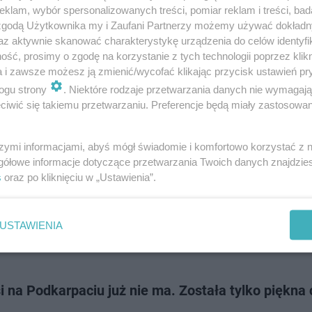
ia nazwach. Postanowiliśmy zapytać sztuczną inteligencję, która z nich j
klam, wybór spersonalizowanych treści, pomiar reklam i treści, bad
 największym językow…
 zgodą Użytkownika my i Zaufani Partnerzy możemy używać dokład
az aktywnie skanować charakterystykę urządzenia do celów identyfi
ść, prosimy o zgodę na korzystanie z tych technologii poprzez klikn
doda
a i zawsze możesz ją zmienić/wycofać klikając przycisk ustawień pr
ogu strony
. Niektóre rodzaje przetwarzania danych nie wymagaj
iwić się takiemu przetwarzaniu. Preferencje będą miały zastosowanie
 TOP 5 najtańszych miejscowości kujawsko-pomo
poczynek. To piękne i spokojne miejsca [GALERIA]
szymi informacjami, abyś mógł świadomie i komfortowo korzystać z
gółowe informacje dotyczące przetwarzania Twoich danych znajdzi
spokojnego miejsca na wypoczynek, ale nie chcesz wydawać fortuny? K
s
oraz po kliknięciu w „Ustawienia”.
 skrywa wiele urokliwych, a przy tym tanich miejscowości, które oferują 
tury i z dala od zg…
USTAWIENIA
doda
i na Podkarpaciu już nie ma. Została tylko piękna