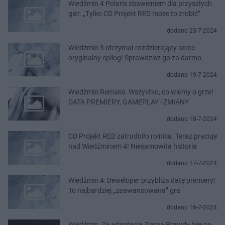
Wiedźmin 4 Polaris zbawieniem dla przyszłych
gier. „Tylko CD Projekt RED może to zrobić”
dodano 23-7-2024
Wiedźmin 3 otrzymał rozdzierający serce
oryginalny epilog! Sprawdzisz go za darmo
dodano 19-7-2024
Wiedźmin Remake. Wszystko, co wiemy o grze!
DATA PREMIERY, GAMEPLAY i ZMIANY
dodano 18-7-2024
CD Projekt RED zatrudniło rolnika. Teraz pracuje
nad Wiedźminem 4! Niesamowita historia
dodano 17-7-2024
Wiedźmin 4: Deweloper przybliża datę premiery!
To najbardziej „zaawansowana” gra
dodano 16-7-2024
Wiedźmin. Ta adaptacja Ziarna Prawdy bije na