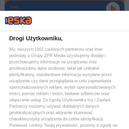
TERAZ
GRAMY
Drogi Użytkowniku,
My, naszych 1162 zaufanych partnerów oraz inne
Żaden utwór zamieszczony w serwisie nie może być powielany i
podmioty z Grupy ZPR Media uzyskujemy dostęp i
rozpowszechniany lub dalej rozpowszechniany w jakikolwiek sposób (w
tym także elektroniczny lub mechaniczny) na jakimkolwiek polu
przechowujemy informacje na urządzeniu oraz
eksploatacji w jakiejkolwiek formie, włącznie z umieszczaniem w Internecie
przetwarzamy dane osobowe, takie jak unikalne
bez pisemnej zgody właściciela praw. Jakiekolwiek użycie lub
identyfikatory, standardowe informacje wysyłane przez
wykorzystanie utworów w całości lub w części z naruszeniem prawa, tzn.
bez właściwej zgody, jest zabronione pod groźbą kary i może być ścigane
urządzenie czy dane przeglądania w celu zapewniania
prawnie.
spersonalizowanych reklam, wybór spersonalizowanych
treści, pomiar reklam i treści, badanie odbiorców oraz
ulepszanie usług. Za zgodą Użytkownika my i Zaufani
Partnerzy możemy używać dokładnych danych
geolokalizacyjnych oraz aktywnie skanować
charakterystykę urządzenia do celów identyfikacji.
Ponieważ cenimy Twoją prywatność, prosimy o zgodę na
O nas