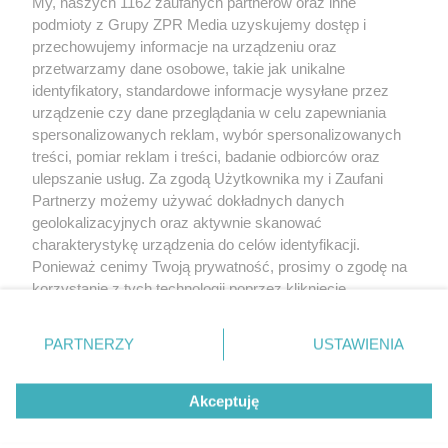
My, naszych 1162 zaufanych partnerów oraz inne
Żaden utwór zamieszczony w serwisie nie może być powielany i
podmioty z Grupy ZPR Media uzyskujemy dostęp i
rozpowszechniany lub dalej rozpowszechniany w jakikolwiek sposób (w
tym także elektroniczny lub mechaniczny) na jakimkolwiek polu
przechowujemy informacje na urządzeniu oraz
eksploatacji w jakiejkolwiek formie, włącznie z umieszczaniem w Internecie
przetwarzamy dane osobowe, takie jak unikalne
bez pisemnej zgody właściciela praw. Jakiekolwiek użycie lub
identyfikatory, standardowe informacje wysyłane przez
wykorzystanie utworów w całości lub w części z naruszeniem prawa, tzn.
bez właściwej zgody, jest zabronione pod groźbą kary i może być ścigane
urządzenie czy dane przeglądania w celu zapewniania
prawnie.
spersonalizowanych reklam, wybór spersonalizowanych
treści, pomiar reklam i treści, badanie odbiorców oraz
ulepszanie usług. Za zgodą Użytkownika my i Zaufani
Partnerzy możemy używać dokładnych danych
geolokalizacyjnych oraz aktywnie skanować
charakterystykę urządzenia do celów identyfikacji.
Ponieważ cenimy Twoją prywatność, prosimy o zgodę na
O nas
korzystanie z tych technologii poprzez kliknięcie
Informacje prawne
„Akceptuję”. Zgoda jest dobrowolna i zawsze możesz ją
zmienić/wycofać klikając przycisk ustawień prywatności
Nasze serwisy
PARTNERZY
USTAWIENIA
znajdujący się w lewym dolnym rogu strony
. Niektóre
rodzaje przetwarzania danych nie wymagają zgody
© 2026 Grupa ZPR Media
Akceptuję
użytkownika, ale masz prawo sprzeciwić się takiemu
przetwarzaniu. Preferencje będą miały zastosowanie tylko
na tej witrynie.