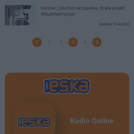
Gorzów: Lista firm się zapełnia. Działa projekt
#RazemwKryzysie
dodano 17-4-2020
1
2
3
4
Radio Online