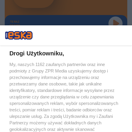
TERAZ
GRAMY
Drogi Użytkowniku,
My, naszych 1162 zaufanych partnerów oraz inne
Żaden utwór zamieszczony w serwisie nie może być powielany i
podmioty z Grupy ZPR Media uzyskujemy dostęp i
rozpowszechniany lub dalej rozpowszechniany w jakikolwiek sposób (w
tym także elektroniczny lub mechaniczny) na jakimkolwiek polu
przechowujemy informacje na urządzeniu oraz
eksploatacji w jakiejkolwiek formie, włącznie z umieszczaniem w Internecie
przetwarzamy dane osobowe, takie jak unikalne
bez pisemnej zgody właściciela praw. Jakiekolwiek użycie lub
identyfikatory, standardowe informacje wysyłane przez
wykorzystanie utworów w całości lub w części z naruszeniem prawa, tzn.
bez właściwej zgody, jest zabronione pod groźbą kary i może być ścigane
urządzenie czy dane przeglądania w celu zapewniania
prawnie.
spersonalizowanych reklam, wybór spersonalizowanych
treści, pomiar reklam i treści, badanie odbiorców oraz
ulepszanie usług. Za zgodą Użytkownika my i Zaufani
Partnerzy możemy używać dokładnych danych
geolokalizacyjnych oraz aktywnie skanować