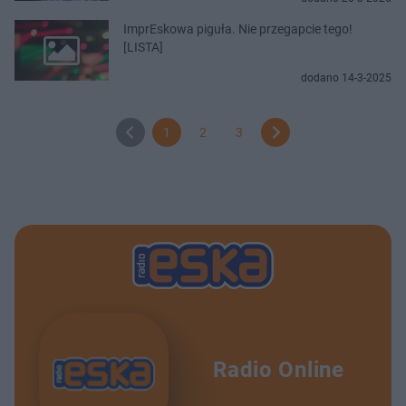
ImprEskowa piguła. Nie przegapcie tego!
[LISTA]
dodano 14-3-2025
1
2
3
Radio Online