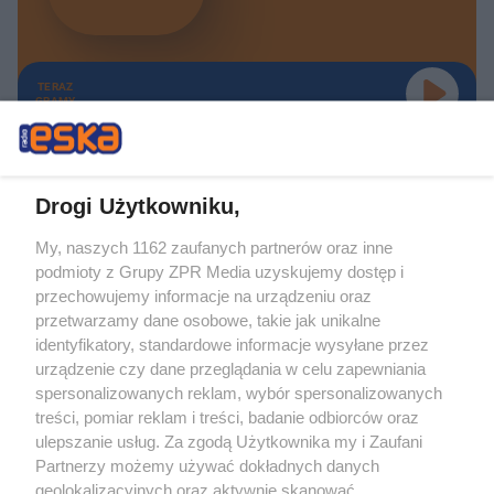
TERAZ
GRAMY
Drogi Użytkowniku,
My, naszych 1162 zaufanych partnerów oraz inne
Żaden utwór zamieszczony w serwisie nie może być powielany i
podmioty z Grupy ZPR Media uzyskujemy dostęp i
rozpowszechniany lub dalej rozpowszechniany w jakikolwiek sposób (w
tym także elektroniczny lub mechaniczny) na jakimkolwiek polu
przechowujemy informacje na urządzeniu oraz
eksploatacji w jakiejkolwiek formie, włącznie z umieszczaniem w Internecie
przetwarzamy dane osobowe, takie jak unikalne
bez pisemnej zgody właściciela praw. Jakiekolwiek użycie lub
wykorzystanie utworów w całości lub w części z naruszeniem prawa, tzn.
identyfikatory, standardowe informacje wysyłane przez
bez właściwej zgody, jest zabronione pod groźbą kary i może być ścigane
urządzenie czy dane przeglądania w celu zapewniania
prawnie.
spersonalizowanych reklam, wybór spersonalizowanych
treści, pomiar reklam i treści, badanie odbiorców oraz
ulepszanie usług. Za zgodą Użytkownika my i Zaufani
Partnerzy możemy używać dokładnych danych
geolokalizacyjnych oraz aktywnie skanować