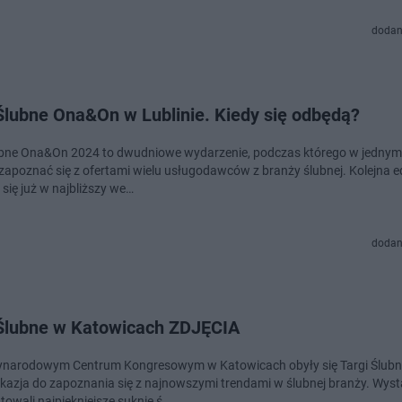
dodan
Ślubne Ona&On w Lublinie. Kiedy się odbędą?
ubne Ona&On 2024 to dwudniowe wydarzenie, podczas którego w jednym
zapoznać się z ofertami wielu usługodawców z branży ślubnej. Kolejna e
się już w najbliższy we…
dodan
 Ślubne w Katowicach ZDJĘCIA
narodowym Centrum Kongresowym w Katowicach obyły się Targi Ślubn
okazja do zapoznania się z najnowszymi trendami w ślubnej branży. Wys
towali najpiękniejsze suknie ś…