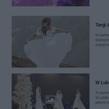
Targi 
W niedzi
ślubnych
więcej t
W Lub
To wydar
W Lublin
jednym m