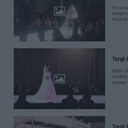
Po raz dr
ubiegłor
mogli do
Targi 
Blisko 1
Ona&On w
swojego 
Targi