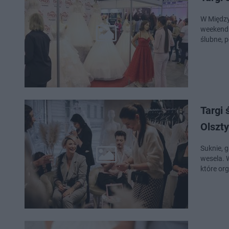
W Między
weekend 
ślubne, 
Targi
Olszt
Suknie, g
wesela. 
które or