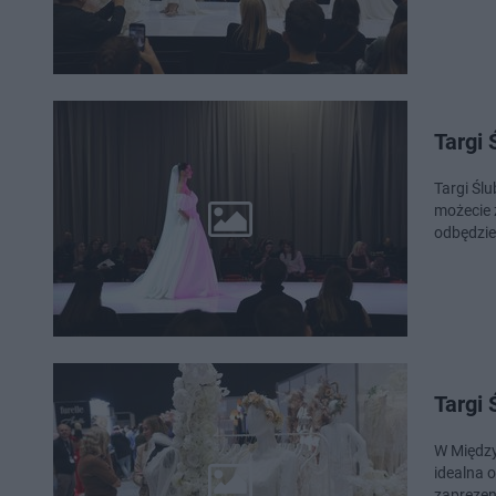
Targi 
Targi Śl
możecie 
odbędzie 
Targi
W Między
idealna 
zaprezen