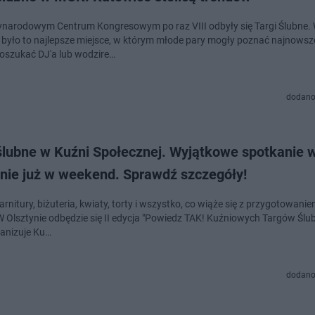
narodowym Centrum Kongresowym po raz VIII odbyły się Targi Ślubne. 
było to najlepsze miejsce, w którym młode pary mogły poznać najnowsz
poszukać DJ'a lub wodzire…
dodano
 ślubne w Kuźni Społecznej. Wyjątkowe spotkanie 
ynie już w weekend. Sprawdź szczegóły!
arnitury, biżuteria, kwiaty, torty i wszystko, co wiąże się z przygotowanie
W Olsztynie odbędzie się II edycja "Powiedz TAK! Kuźniowych Targów Ślub
ganizuje Ku…
dodano