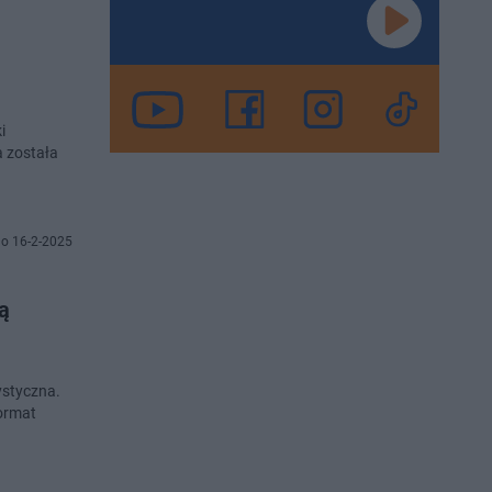
i
a została
o 16-2-2025
ą
ystyczna.
format