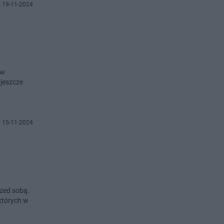
 19-11-2024
ów
 jeszcze
 15-11-2024
rzed sobą.
których w