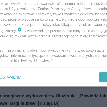
y mieli okazję poznać tegoroczne trendy w branży ślubnej. Zobaczcie zd
klam, wybór spersonalizowanych treści, pomiar reklam i treści, bad
ątkowego wydarzenia.
 zgodą Użytkownika my i Zaufani Partnerzy możemy używać dokład
az aktywnie skanować charakterystykę urządzenia do celów identyfi
ść, prosimy o zgodę na korzystanie z tych technologii poprzez klikn
dodan
a i zawsze możesz ją zmienić/wycofać klikając przycisk ustawień pr
ogu strony
. Niektóre rodzaje przetwarzania danych nie wymagaj
iwić się takiemu przetwarzaniu. Preferencje będą miały zastosowanie
e Targi Ślubne w hali Expo Łódź. Na przyszłych
eńców czekało mnóstwo atrakcji [ZDJĘCIA]
szymi informacjami, abyś mógł świadomie i komfortowo korzystać z
gółowe informacje dotyczące przetwarzania Twoich danych znajdzi
argi Ślubne, które odbyły się w niedzielę w hali Expo Łódź, przyciągnęły 
s
oraz po kliknięciu w „Ustawienia”.
ów. Odwiedzający mogli nie tylko zwiedzać stoiska firm ślubno-weselnyc
lądać pokazy…
USTAWIENIA
dodan
ne magiczne wydarzenie w Olsztynie. „Powiedz tak
owe Targi Ślubne” [ZDJĘCIA]