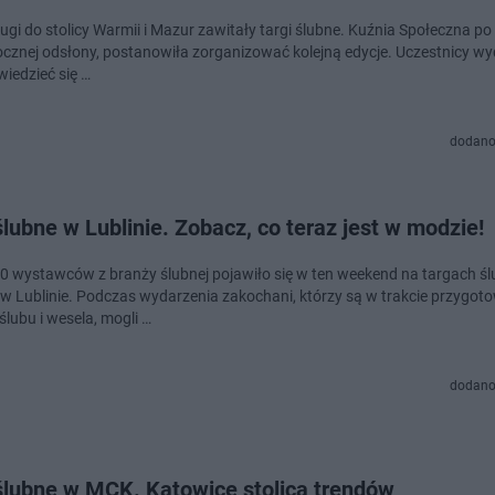
ugi do stolicy Warmii i Mazur zawitały targi ślubne. Kuźnia Społeczna po
ocznej odsłony, postanowiła zorganizować kolejną edycje. Uczestnicy w
wiedzieć się …
dodano
ślubne w Lublinie. Zobacz, co teraz jest w modzie!
00 wystawców z branży ślubnej pojawiło się w ten weekend na targach ś
 Lublinie. Podczas wydarzenia zakochani, którzy są w trakcie przygot
ślubu i wesela, mogli …
dodano
 ślubne w MCK. Katowice stolicą trendów