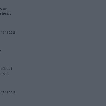
W ten
e trendy
 19-11-2023
w
m ślubu i
nych",
 17-11-2023