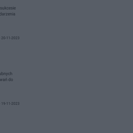
 sukcesie
ydarzenia
 20-11-2023
lubnych
owań do
 19-11-2023