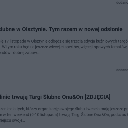
dodano
ślubne w Olsztynie. Tym razem w nowej odsłonie
elę 17 listopada w Olsztynie odbędzie się trzecia edycja kuźniowych targ
. W tym roku będzie jeszcze więcej ekspertów, więcej topowych tematów,
rendów i dobrej zabaw…
dodano
linie trwają Targi Ślubne Ona&On [ZDJĘCIA]
zenie dla tych, którzy organizację swojego ślubu i wesela mają jeszcze p
ie w ten weekend (9-10 listopada) trwają Targi Ślubne Ona&On, podczas 
iejscu swoje…