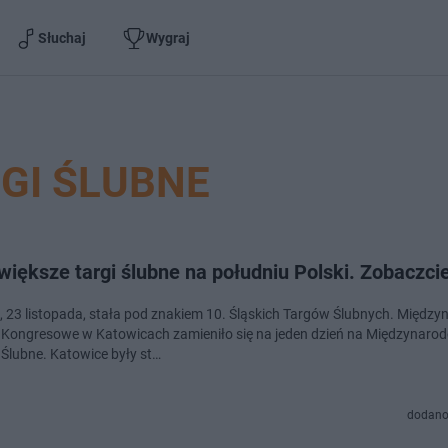
Słuchaj
Wygraj
GI ŚLUBNE
większe targi ślubne na południu Polski. Zobaczci
a, 23 listopada, stała pod znakiem 10. Śląskich Targów Ślubnych. Międz
Kongresowe w Katowicach zamieniło się na jeden dzień na Międzynaro
Ślubne. Katowice były st…
dodano