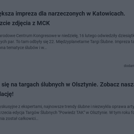
ększa impreza dla narzeczonych w Katowicach.
zcie zdjęcia z MCK
rodowe Centrum Kongresowe w niedzielę, 16 lutego odwiedziły dziesiątk
ych par. To tam odbyły się 22. Międzyplanetarne Targi Ślubne. Impreza t
poświęcona tematyce ślubów i w…
dodan
 się na targach ślubnych w Olsztynie. Zobacz nasz
lację!
yskusyjne z ekspertami, najnowsze trendy ślubne i niezwykła oprawa art
trzecia edycja Targów Ślubnych "Powiedz TAK" w Olsztynie. W tym roku 
ia został całkowici…