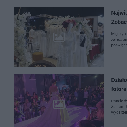
Najwi
Zobac
Międzyna
zaręczon
Działo
fotore
Panele d
Za nami 
wydarzen