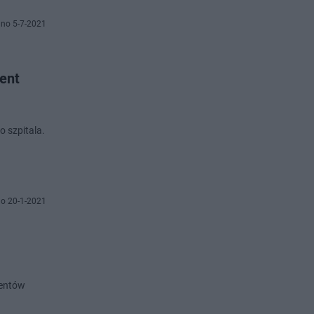
no 5-7-2021
ent
o szpitala.
o 20-1-2021
jentów