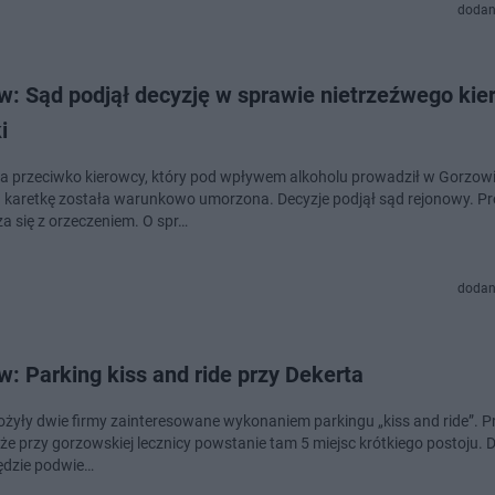
dodan
w: Sąd podjął decyzję w sprawie nietrzeźwego kie
i
 przeciwko kierowcy, który pod wpływem alkoholu prowadził w Gorzow
ą karetkę została warunkowo umorzona. Decyzje podjął sąd rejonowy. P
za się z orzeczeniem. O spr…
dodan
: Parking kiss and ride przy Dekerta
łożyły dwie firmy zainteresowane wykonaniem parkingu „kiss and ride”. P
 że przy gorzowskiej lecznicy powstanie tam 5 miejsc krótkiego postoju. 
będzie podwie…