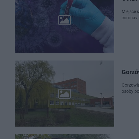
Miejsce 
coronavi
Gorzó
Gorzowia
osoby po