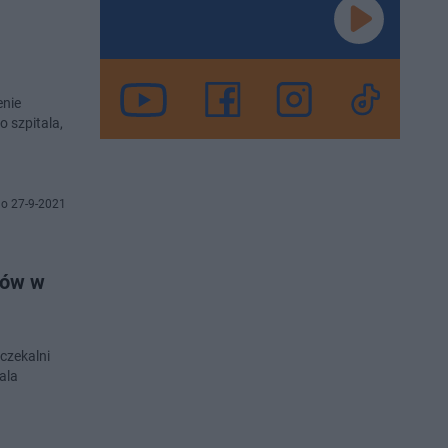
enie
 szpitala,
o 27-9-2021
tów w
czekalni
ala