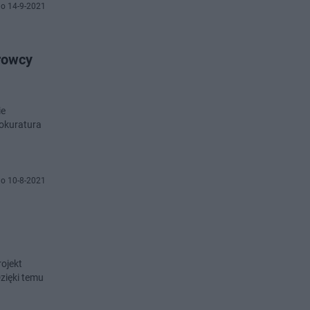
o 14-9-2021
rowcy
ie
rokuratura
o 10-8-2021
rojekt
Dzięki temu