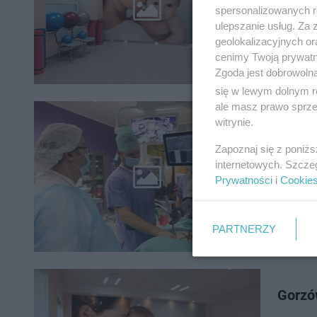
szpitala
spersonalizowanych re
ponad tr
ulepszanie usług. Za
geolokalizacyjnych or
cenimy Twoją prywatno
Zgoda jest dobrowoln
się w lewym dolnym r
ale masz prawo sprzec
witrynie.
​ Exc
Zapoznaj się z poniż
Ten robo
internetowych. Szcze
eliminuje możliwe błędy l
Prywatności
i
Cookie
mają tylk
PARTNERZY
Gorzó