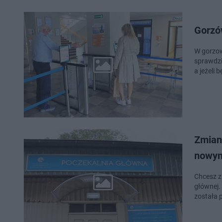
Gorzów
W gorzow
sprawdzi
a jeżeli
Zmiany
nowym
Chcesz z
głównej.
została 