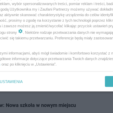
 jest jasno i przytulnie. Dzięki zaadaptowaniu starego obiektu przyszłe 
klam, wybór spersonalizowanych treści, pomiar reklam i treści, bad
zykrotnie…
 zgodą Użytkownika my i Zaufani Partnerzy możemy używać dokład
az aktywnie skanować charakterystykę urządzenia do celów identyfi
ść, prosimy o zgodę na korzystanie z tych technologii poprzez klikn
dodan
a i zawsze możesz ją zmienić/wycofać klikając przycisk ustawień pr
ogu strony
. Niektóre rodzaje przetwarzania danych nie wymagaj
iwić się takiemu przetwarzaniu. Preferencje będą miały zastosowanie
elsiusGPS testowany w gorzowskim szpitalu
szymi informacjami, abyś mógł świadomie i komfortowo korzystać z
t został zaprojektowany przez neurochirurgów dla neurochirurgów do 
gółowe informacje dotyczące przetwarzania Twoich danych znajdzi
udzkie. Jego koszt to 1,5 miliona dolarów. W Polsce takie roboty
s
oraz po kliknięciu w „Ustawienia”.
o 2 szpitale.
USTAWIENIA
dodan
w: Nowa szkoła w nowym miejscu