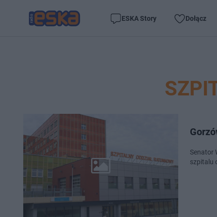
ESKA Story
Dołącz
SZPI
Gorzó
Senator 
szpitalu 