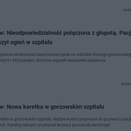
doda
w: Nieodpowiedzialność połączona z głupotą. Pacj
zył ogień w szpitalu
yjaśnia okoliczności zaprószenia ognia na oddziale chirurgii gorzowskieg
był 61 letni pacjent, któremu wypadł niedopałek papierosa.
dodan
w: Nowa karetka w gorzowskim szpitalu
retka w gorzowskim szpitalu. Będzie wykorzystywana do przewozu pac
ch. Karetkę zakupił i przekazał lecznicy gorzowski samorząd.