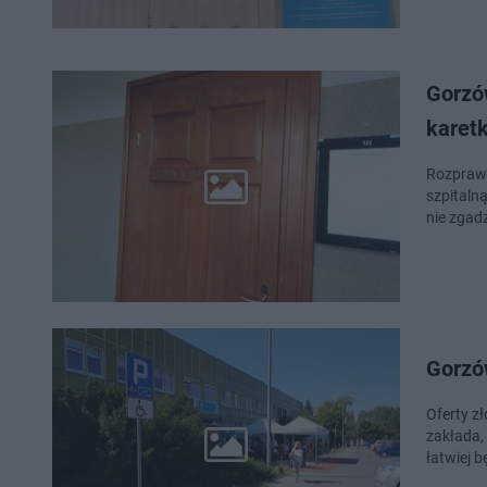
Gorzó
karetk
Rozprawa
szpitaln
nie zgad
Gorzów
Oferty z
zakłada,
łatwiej 