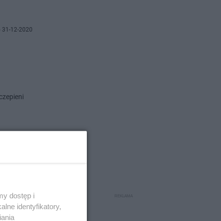
 31-12-2020
czepieni
 27-12-2020
y dostęp i
lne identyfikatory,
rzowskiego
iania