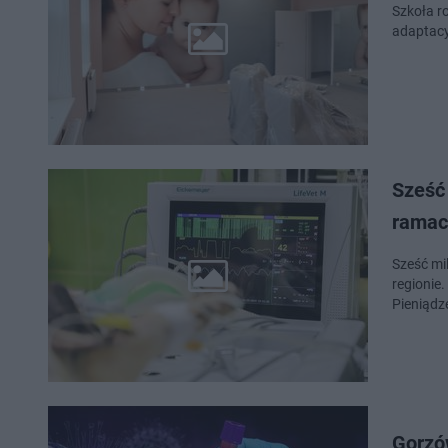
Szkoła r
adaptacy
Sześć 
ramac
Sześć mi
regionie
Pieniądz
Gorzó