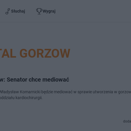
Słuchaj
Wygraj
TAL GORZOW
w: Senator chce mediować
Władysław Komarnicki będzie mediować w sprawie utworzenia w gorzo
oddziału kardiochirurgii.
doda