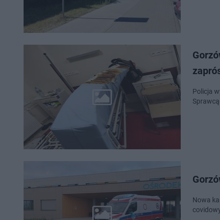
Gorzó
zaprós
Policja w
Sprawcą 
Gorzó
​Nowa ka
covidowy