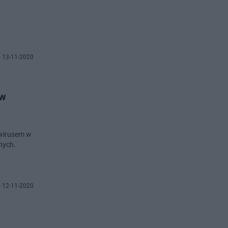
 13-11-2020
 w
awirusem w
nych.
 12-11-2020