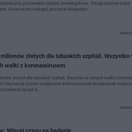
odzenia przy gorzowskim szpitalu prawie gotowa. Trwają ostatnie prace
jne. Otwarcie ma nastąpić jeszcze w listopadzie.
dodano
milionów złotych dla lubuskich szpitali. Wszystko
h walki z koronawirusem
lionów złotych dla lubuskich szpitali. Wszystko w ramach walki z koron
. O taką kwotę zostało zwiększone dofinansowanie dla placówek medycz
e przekazał zarząd w…
dodano
w: Więcej czasu na badanie