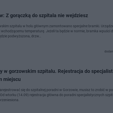
: Z gorączką do szpitala nie wejdziesz
skim szpitalu w holu głównym zamontowano specjalne bramki. Urządz
 wchodzącemu temperaturę. Jeżeli ta będzie w normie, bramka wpuści do
 będzie podwyższona, drzw…
dodan
 w gorzowskim szpitalu. Rejestracja do specjalis
 miejscu
arejestrować się do szpitalnej poradni w Gorzowie, musisz to zrobić w po
 Od wtorku (14.09) rejestracja główna do poradni specjalistycznych szpit
przeniesiona.