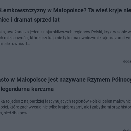
 Łemkowszczyzny w Małopolsce? Ta wieś kryje ni
ice i dramat sprzed lat
ka, uważana za jeden z najurokliwszych regionów Polski, kryje w sobie w
ich miejscowości, które urzekają nie tylko malowniczymi krajobrazami i w
i, ale również f…
doda
asto w Małopolsce jest nazywane Rzymem Północy
 legendarna karczma
ka to jeden z najbardziej fascynujących regionów Polski, pełen malowni
ści, które zachwycają nie tylko krajobrazami, ale i zabytkami oraz histo
a, siedziba pow…
doda