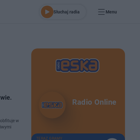
Słuchaj radia
Menu
twie.
Radio Online
obfituje w
liwymi
TERAZ GRAMY