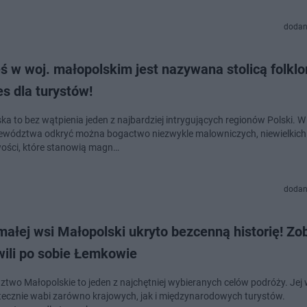
dodan
ś w woj. małopolskim jest nazywana stolicą folklo
s dla turystów!
ka to bez wątpienia jeden z najbardziej intrygujących regionów Polski. W
ewództwa odkryć można bogactwo niezwykle malowniczych, niewielkich
ości, które stanowią magn…
dodan
małej wsi Małopolski ukryto bezcenną historię! Zo
wili po sobie Łemkowie
two Małopolskie to jeden z najchętniej wybieranych celów podróży. Jej
tecznie wabi zarówno krajowych, jak i międzynarodowych turystów.