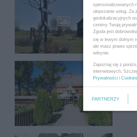
mieszk
spersonalizowanych re
ulepszanie usług. Za
Małopols
geolokalizacyjnych or
wojewódz
cenimy Twoją prywatno
unikatow
Zgoda jest dobrowoln
się w lewym dolnym r
ale masz prawo sprzec
witrynie.
Zapoznaj się z poniż
To jed
internetowych. Szcze
wyjąt
Prywatności
i
Cookie
Małopols
znajdzie
PARTNERZY
i miłośni