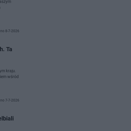
naszym
h
no 8-7-2026
h. Ta
ym kraju.
aniem wśród
no 7-7-2026
lbiali