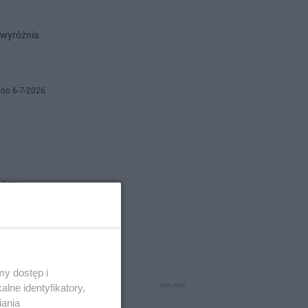
 wyróżnia
no 6-7-2026
 tego
które
no 6-7-2026
y dostęp i
lne identyfikatory,
iania