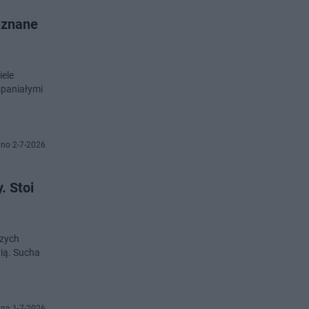
eznane
iele
spaniałymi
no 2-7-2026
. Stoi
czych
rią. Sucha
no 1-7-2026