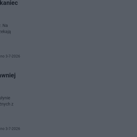
zkaniec
w. Na
zekają
no 3-7-2026
awniej
słynie
żnych z
no 3-7-2026