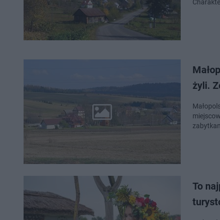
Charakte
Małop
żyli. 
Małopols
miejscow
zabytkam
To na
turyst