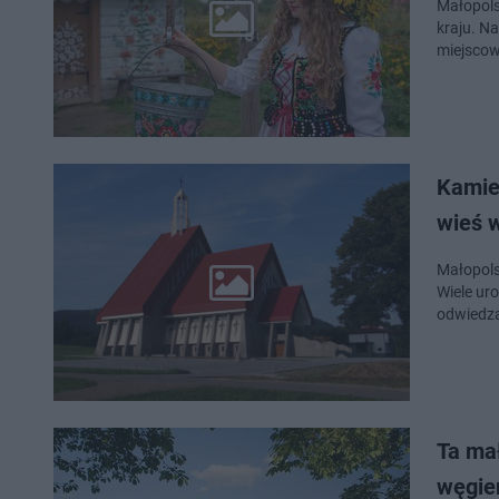
Małopols
kraju. N
miejscow
Kamien
wieś 
Małopols
Wiele ur
odwiedza
Ta mał
węgie