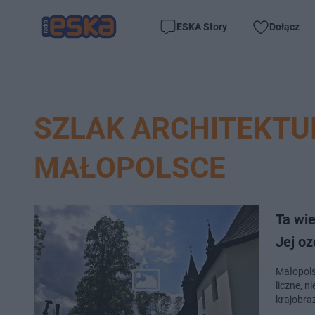
ESKA Story
Dołącz
SZLAK ARCHITEKTU
MAŁOPOLSCE
Ta wi
Jej oz
Małopols
liczne, n
krajobra