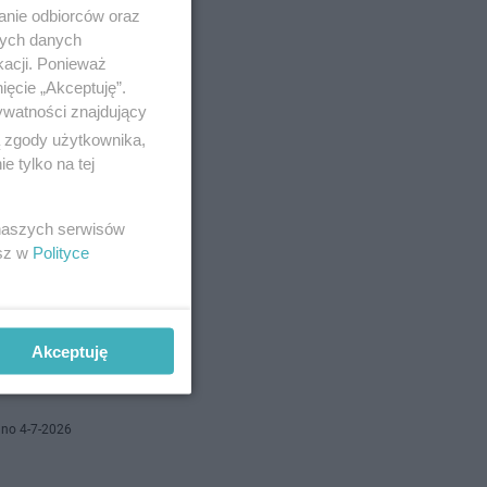
anie odbiorców oraz
nych danych
bszarze
kacji. Ponieważ
zarówno z
ięcie „Akceptuję”.
ywatności znajdujący
ą zgody użytkownika,
 tylko na tej
no 6-7-2026
 naszych serwisów
esz w
Polityce
cach
a turystów
Akceptuję
no 4-7-2026