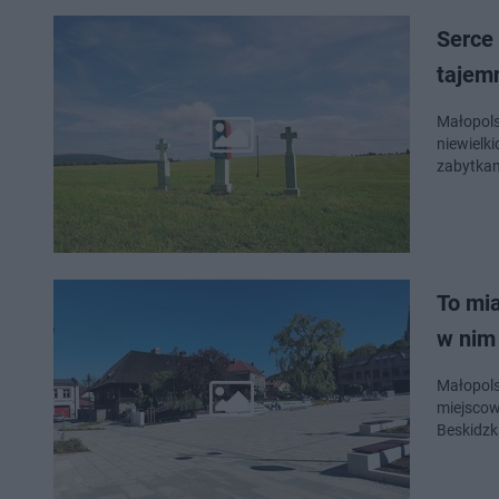
Serce
tajemn
Małopols
niewielk
zabytkam
To mi
w nim
Małopols
miejscowo
Beskidzk