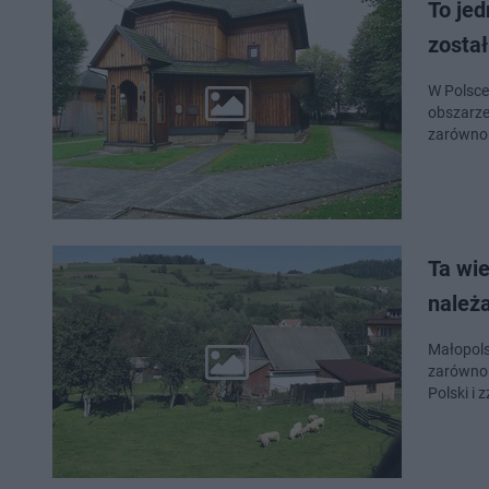
To jed
został
W Polsce
obszarze
zarówno 
Ta wi
należ
Małopols
zarówno 
Polski i 