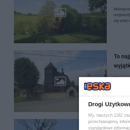
Małopols
wojewódz
się wieś
To naj
wyjąt
Małopols
wojewódz
urzekają
Drogi Użytkow
My, naszych 1162 zau
przechowujemy informa
To jed
standardowe informac