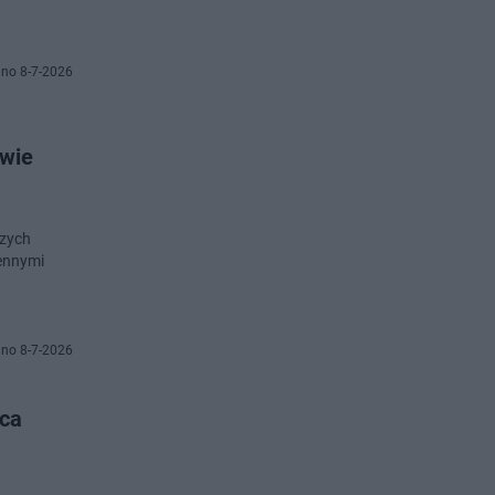
no 8-7-2026
owie
czych
cennymi
no 8-7-2026
yca