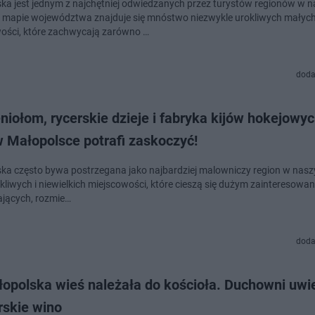
ka jest jednym z najchętniej odwiedzanych przez turystów regionów w 
a mapie województwa znajduje się mnóstwo niezwykle urokliwych małyc
ości, które zachwycają zarówno …
doda
iołom, rycerskie dzieje i fabryka kijów hokejowyc
w Małopolsce potrafi zaskoczyć!
ka często bywa postrzegana jako najbardziej malowniczy region w nasz
okliwych i niewielkich miejscowości, które cieszą się dużym zainteresow
jących, rozmie…
doda
opolska wieś należała do kościoła. Duchowni uwie
rskie wino