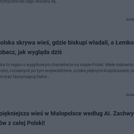
rystyczne dla tego obszaru są …
doda
olska skrywa wieś, gdzie biskupi władali, a Łemk
Zobacz, jak wygląda dziś
ka to region o wyjątkowym charakterze na mapie Polski. Wiele malowni
ości, rozsianych po tym województwie, urzeka pięknymi krajobrazami, 
i oraz fascynującą histor…
doda
jpiękniejsza wieś w Małopolsce według AI. Zachw
ów z całej Polski!