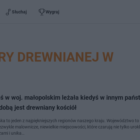
Słuchaj
Wygraj
RY DREWNIANEJ W
eś w woj. małopolskim leżała kiedyś w innym pańs
dobą jest drewniany kościół
ka to jeden z najpiękniejszych regionów naszego kraju. Województwo to 
iezwykle malownicze, niewielkie miejscowości, które czarują nie tylko urok
zami i unika…