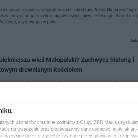
ka uchodzi za jeden z najurokliwszych zakątków Polski. Na terenie tego
twa można odnaleźć wiele malowniczych, niewielkich osad. Wśród nich
 Wojkowa, usytuowana w powi…
doda
piękniejsza wieś Małopolski? Zachwyca historią i
kowym drewnianym kościołem
ka zalicza się do najciekawszych regionów w naszym kraju. Na obszarze
twa odnaleźć można liczne, wyjątkowo piękne niewielkie miejscowości, 
 zarówno malowniczymi pej…
niku,
doda
fanych partnerów oraz inne podmioty z Grupy ZPR Media uzyskujem
cje na urządzeniu oraz przetwarzamy dane osobowe, takie jak unika
na z najpiękniejszych wsi w Małopolsce. Kiedyś jej
je wysyłane przez urządzenie czy dane przeglądania w celu zapewn