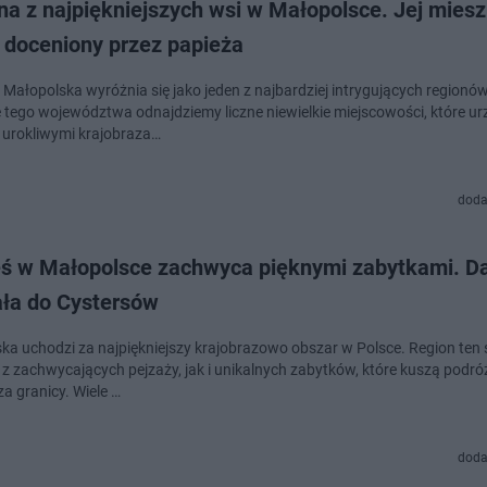
na z najpiękniejszych wsi w Małopolsce. Jej mies
 doceniony przez papieża
 Małopolska wyróżnia się jako jeden z najbardziej intrygujących regionó
 tego województwa odnajdziemy liczne niewielkie miejscowości, które ur
urokliwymi krajobraza…
doda
eś w Małopolsce zachwyca pięknymi zabytkami. D
ała do Cystersów
ka uchodzi za najpiękniejszy krajobrazowo obszar w Polsce. Region ten 
z zachwycających pejzaży, jak i unikalnych zabytków, które kuszą podró
zza granicy. Wiele …
doda