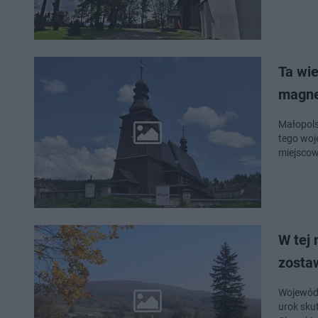
Ta wie
magne
Małopols
tego woj
miejscow
W tej 
zosta
Wojewódz
urok sku