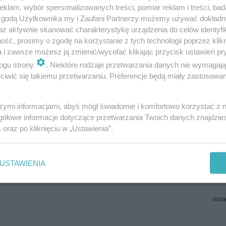
ańcy wyrabiali drewniane łyżki
klam, wybór spersonalizowanych treści, pomiar reklam i treści, bad
 zgodą Użytkownika my i Zaufani Partnerzy możemy używać dokład
ka to jeden z najbardziej fascynujących regionów w naszym kraju. Na o
az aktywnie skanować charakterystykę urządzenia do celów identyfi
twa znajduje się wiele malowniczych małych miejscowości, słynących 
ść, prosimy o zgodę na korzystanie z tych technologii poprzez klikn
ych na skalę światową…
a i zawsze możesz ją zmienić/wycofać klikając przycisk ustawień pr
ogu strony
. Niektóre rodzaje przetwarzania danych nie wymagaj
iwić się takiemu przetwarzaniu. Preferencje będą miały zastosowanie
doda
szymi informacjami, abyś mógł świadomie i komfortowo korzystać z
na z najpiękniejszych małopolskich wsi. Zachwyca
gółowe informacje dotyczące przetwarzania Twoich danych znajdzi
kowym zabytkiem z listy UNESCO
s
oraz po kliknięciu w „Ustawienia”.
ka to bez wątpienia jeden z najurokliwszych regionów Polski. W jej grani
my liczne malownicze miejscowości, które stanowią prawdziwą gratkę dl
USTAWIENIA
ków historii. Prz…
doda