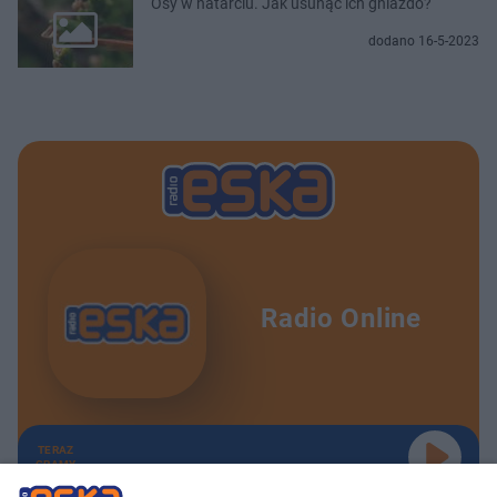
Osy w natarciu. Jak usunąć ich gniazdo?
dodano 16-5-2023
Radio Online
TERAZ
GRAMY