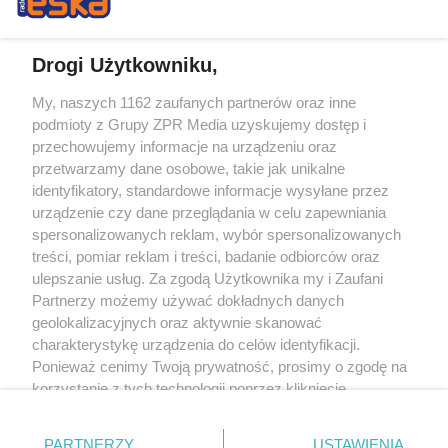
Drogi Użytkowniku,
My, naszych 1162 zaufanych partnerów oraz inne
Żaden utwór zamieszczony w serwisie nie może być powielany i
podmioty z Grupy ZPR Media uzyskujemy dostęp i
rozpowszechniany lub dalej rozpowszechniany w jakikolwiek sposób (w
tym także elektroniczny lub mechaniczny) na jakimkolwiek polu
przechowujemy informacje na urządzeniu oraz
eksploatacji w jakiejkolwiek formie, włącznie z umieszczaniem w Internecie
przetwarzamy dane osobowe, takie jak unikalne
bez pisemnej zgody właściciela praw. Jakiekolwiek użycie lub
wykorzystanie utworów w całości lub w części z naruszeniem prawa, tzn.
identyfikatory, standardowe informacje wysyłane przez
bez właściwej zgody, jest zabronione pod groźbą kary i może być ścigane
urządzenie czy dane przeglądania w celu zapewniania
prawnie.
spersonalizowanych reklam, wybór spersonalizowanych
treści, pomiar reklam i treści, badanie odbiorców oraz
ulepszanie usług. Za zgodą Użytkownika my i Zaufani
Partnerzy możemy używać dokładnych danych
geolokalizacyjnych oraz aktywnie skanować
charakterystykę urządzenia do celów identyfikacji.
O nas
Ponieważ cenimy Twoją prywatność, prosimy o zgodę na
korzystanie z tych technologii poprzez kliknięcie
Informacje prawne
„Akceptuję”. Zgoda jest dobrowolna i zawsze możesz ją
zmienić/wycofać klikając przycisk ustawień prywatności
Nasze serwisy
PARTNERZY
USTAWIENIA