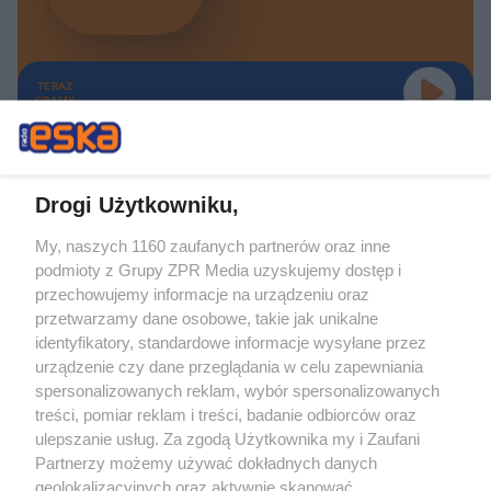
TERAZ
GRAMY
Drogi Użytkowniku,
My, naszych 1160 zaufanych partnerów oraz inne
Żaden utwór zamieszczony w serwisie nie może być powielany i
podmioty z Grupy ZPR Media uzyskujemy dostęp i
rozpowszechniany lub dalej rozpowszechniany w jakikolwiek sposób (w
tym także elektroniczny lub mechaniczny) na jakimkolwiek polu
przechowujemy informacje na urządzeniu oraz
eksploatacji w jakiejkolwiek formie, włącznie z umieszczaniem w Internecie
przetwarzamy dane osobowe, takie jak unikalne
bez pisemnej zgody właściciela praw. Jakiekolwiek użycie lub
wykorzystanie utworów w całości lub w części z naruszeniem prawa, tzn.
identyfikatory, standardowe informacje wysyłane przez
bez właściwej zgody, jest zabronione pod groźbą kary i może być ścigane
urządzenie czy dane przeglądania w celu zapewniania
prawnie.
spersonalizowanych reklam, wybór spersonalizowanych
treści, pomiar reklam i treści, badanie odbiorców oraz
ulepszanie usług. Za zgodą Użytkownika my i Zaufani
Partnerzy możemy używać dokładnych danych
geolokalizacyjnych oraz aktywnie skanować