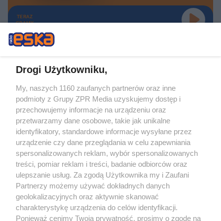
TERAZ
GRAMY
Drogi Użytkowniku,
My, naszych 1160 zaufanych partnerów oraz inne
Żaden utwór zamieszczony w serwisie nie może być powielany i
podmioty z Grupy ZPR Media uzyskujemy dostęp i
rozpowszechniany lub dalej rozpowszechniany w jakikolwiek sposób (w
tym także elektroniczny lub mechaniczny) na jakimkolwiek polu
przechowujemy informacje na urządzeniu oraz
eksploatacji w jakiejkolwiek formie, włącznie z umieszczaniem w Internecie
przetwarzamy dane osobowe, takie jak unikalne
bez pisemnej zgody właściciela praw. Jakiekolwiek użycie lub
identyfikatory, standardowe informacje wysyłane przez
wykorzystanie utworów w całości lub w części z naruszeniem prawa, tzn.
bez właściwej zgody, jest zabronione pod groźbą kary i może być ścigane
urządzenie czy dane przeglądania w celu zapewniania
prawnie.
spersonalizowanych reklam, wybór spersonalizowanych
treści, pomiar reklam i treści, badanie odbiorców oraz
ulepszanie usług. Za zgodą Użytkownika my i Zaufani
Partnerzy możemy używać dokładnych danych
geolokalizacyjnych oraz aktywnie skanować
charakterystykę urządzenia do celów identyfikacji.
Ponieważ cenimy Twoją prywatność, prosimy o zgodę na
O nas