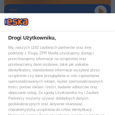
TERAZ
GRAMY
Drogi Użytkowniku,
My, naszych 1162 zaufanych partnerów oraz inne
Żaden utwór zamieszczony w serwisie nie może być powielany i
podmioty z Grupy ZPR Media uzyskujemy dostęp i
rozpowszechniany lub dalej rozpowszechniany w jakikolwiek sposób (w
tym także elektroniczny lub mechaniczny) na jakimkolwiek polu
przechowujemy informacje na urządzeniu oraz
eksploatacji w jakiejkolwiek formie, włącznie z umieszczaniem w Internecie
przetwarzamy dane osobowe, takie jak unikalne
bez pisemnej zgody właściciela praw. Jakiekolwiek użycie lub
wykorzystanie utworów w całości lub w części z naruszeniem prawa, tzn.
identyfikatory, standardowe informacje wysyłane przez
bez właściwej zgody, jest zabronione pod groźbą kary i może być ścigane
urządzenie czy dane przeglądania w celu zapewniania
prawnie.
spersonalizowanych reklam, wybór spersonalizowanych
treści, pomiar reklam i treści, badanie odbiorców oraz
ulepszanie usług. Za zgodą Użytkownika my i Zaufani
Partnerzy możemy używać dokładnych danych
geolokalizacyjnych oraz aktywnie skanować
charakterystykę urządzenia do celów identyfikacji.
O nas
Ponieważ cenimy Twoją prywatność, prosimy o zgodę na