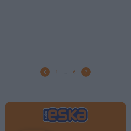
1
...
6
7