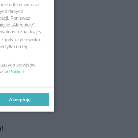
o się
anie odbiorców oraz
e.
nych danych
kacji. Ponieważ
ięcie „Akceptuję”.
ywatności znajdujący
o 6-12-2024
ą zgody użytkownika,
 tylko na tej
 naszych serwisów
oracje
esz w
Polityce
statnie
Akceptuję
o 5-12-2024
a!