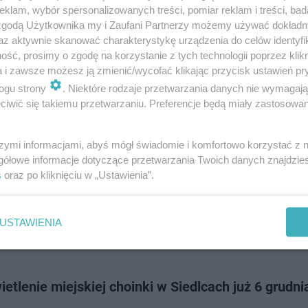
 6 grudnia o godz. 18.00 na placu Generała Sikorskiego w Siedlcach odbył
klam, wybór spersonalizowanych treści, pomiar reklam i treści, bad
 rozświetlenie miejskiej choinki i innych iluminacji świątecznych w mieści
 zgodą Użytkownika my i Zaufani Partnerzy możemy używać dokład
cy mogli spotkać si…
az aktywnie skanować charakterystykę urządzenia do celów identyfi
ść, prosimy o zgodę na korzystanie z tych technologii poprzez klikn
a i zawsze możesz ją zmienić/wycofać klikając przycisk ustawień pr
dodan
ogu strony
. Niektóre rodzaje przetwarzania danych nie wymagaj
iwić się takiemu przetwarzaniu. Preferencje będą miały zastosowanie
ochowa jak Las Vegas. Tak się szykuje na święta
szymi informacjami, abyś mógł świadomie i komfortowo korzystać z
chowie coraz bliżej święta Bożego Narodzenia. Świąteczne ozdoby i dek
gółowe informacje dotyczące przetwarzania Twoich danych znajdzi
 Plac Biegańskiego i Aleje NMP, wiodące w kierunku Jasnej Góry. Trwają o
s
oraz po kliknięciu w „Ustawienia”.
wania do jarmarku ś…
USTAWIENIA
dodan
etlenie miejskiej choinki w Siedlcach już 6 grudni