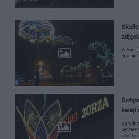
Siedlc
zdjęci
W Siedlca
grudnia.
Świąte
świąt 
5 grudni
będzie na
świetlne