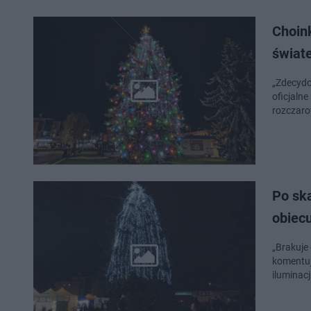
Choin
świate
„Zdecydo
oficjaln
rozczaro
Po sk
obiec
„Brakuje 
komentuj
iluminacj