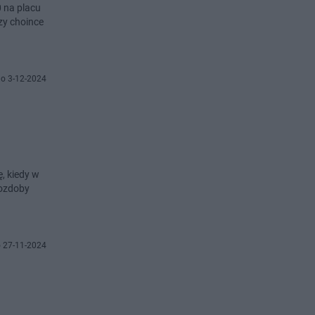
0 na placu
zy choince
o 3-12-2024
, kiedy w
 ozdoby
 27-11-2024