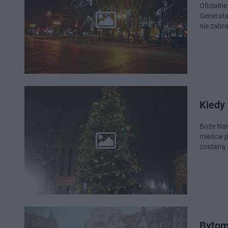
Oficjalne
Generała
nie zabr
Kiedy 
Boże Naro
mieście 
zostaną
Bytom 