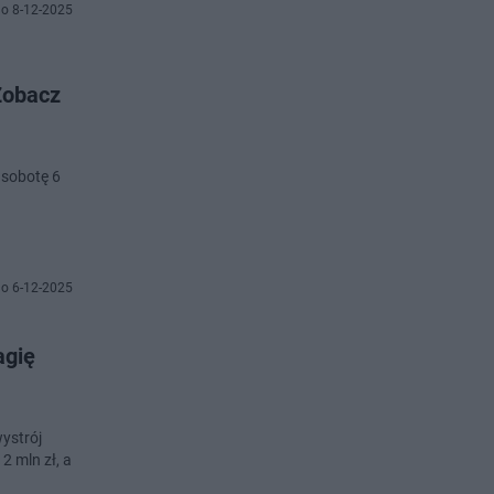
o 8-12-2025
 Zobacz
 sobotę 6
o 6-12-2025
agię
ystrój
2 mln zł, a