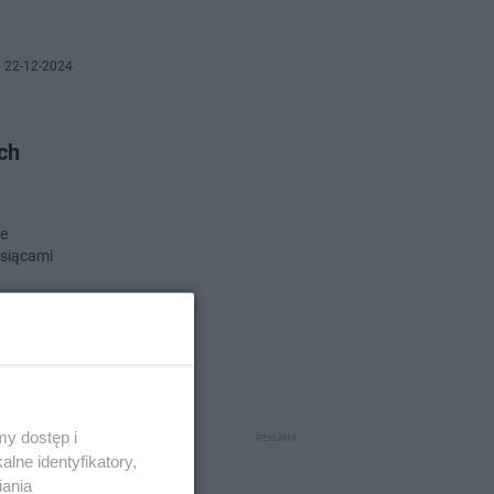
 22-12-2024
ch
że
ysiącami
 11-12-2024
h już
y dostęp i
lne identyfikatory,
iania