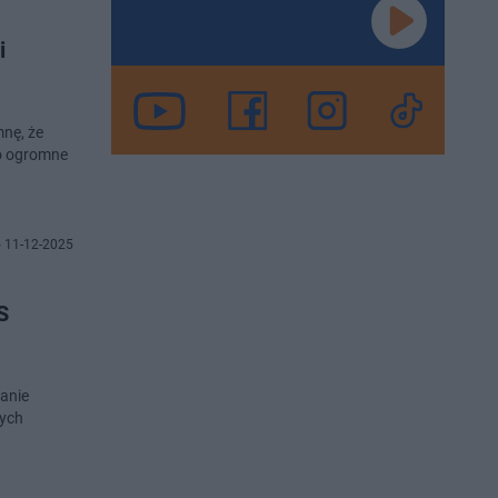
i
mnę, że
ło ogromne
 11-12-2025
S
zanie
nych