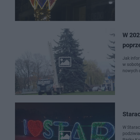
W 2025
poprze
Jak infor
w sobotę
nowych o
Stara
W Starac
podziwia
Parku Ku