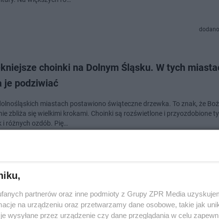
dodano
kniejsze choinki na Dolnym Śląsku. W tych miasta
 je podziwiać
dolnośląskich miastach postawiono świąteczne drzewka. To znak, że Bo
e zbliża się wielkimi krokami. Choinki są rozświetlone i przyozdobione t
k i różnych ozdób. Pię…
dodano
niku,
a miejska i inne iluminacje świąteczne w Siedlcac
fanych partnerów oraz inne podmioty z Grupy ZPR Media uzyskujem
etlone!
cje na urządzeniu oraz przetwarzamy dane osobowe, takie jak unika
je wysyłane przez urządzenie czy dane przeglądania w celu zapewn