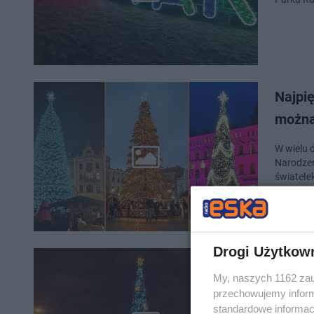
Najpię
można
W wielu 
Narodzeni
światełe
Drogi Użytkow
Choink
My, naszych 1162 zau
rozświ
przechowujemy informa
standardowe informac