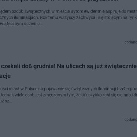
ędem ozdób świątecznych w mieście Bytom ewidentnie aspiruje do mistr
cznych iluminacjach. Rok temu wszyscy zachwycali się stojącym na ryn
wiątecznym odzieniu…
dodano
 czekali do6 grudnia! Na ulicach są już świątecznie
acje
ości miast w Polsce na pojawienie się świątecznych iluminacji trzeba po
Jednak wiele osób jest zmęczonym tym, że tak szybko robi się ciemno i dn
już sz…
dodano