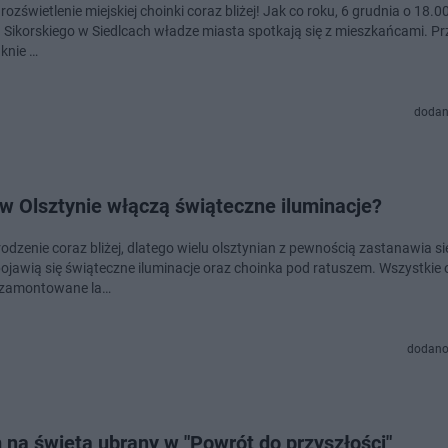
 rozświetlenie miejskiej choinki coraz bliżej! Jak co roku, 6 grudnia o 18.0
 Sikorskiego w Siedlcach władze miasta spotkają się z mieszkańcami. Pr
aknie …
dodan
w Olsztynie włączą świąteczne iluminacje?
dzenie coraz bliżej, dlatego wielu olsztynian z pewnością zastanawia się
pojawią się świąteczne iluminacje oraz choinka pod ratuszem. Wszystkie
 zamontowane la…
dodano
na święta ubrany w "Powrót do przyszłości"