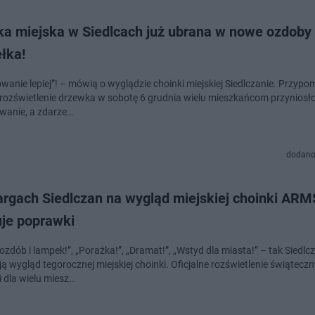
ka miejska w Siedlcach już ubrana w nowe ozdoby 
łka!
wanie lepiej”! – mówią o wyglądzie choinki miejskiej Siedlczanie. Przypo
e rozświetlenie drzewka w sobotę 6 grudnia wielu mieszkańcom przynios
wanie, a zdarze…
dodano
argach Siedlczan na wygląd miejskiej choinki ARM
uje poprawki
ozdób i lampek!”, „Porażka!”, „Dramat!”, „Wstyd dla miasta!” – tak Siedlc
ą wygląd tegorocznej miejskiej choinki. Oficjalne rozświetlenie świątecz
i dla wielu miesz…