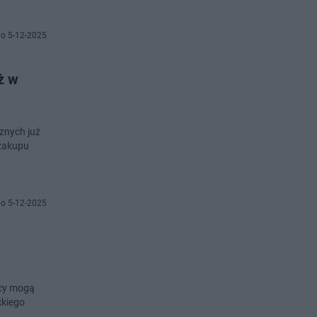
o 5-12-2025
ż w
cznych już
 zakupu
o 5-12-2025
ńcy mogą
ckiego