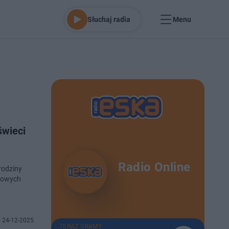
Słuchaj radia
Menu
świeci
Radio Online
rodziny
 nowych
 24-12-2025
TERAZ GRAMY