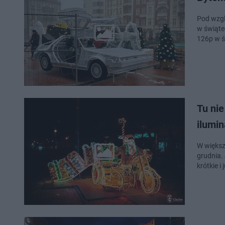
Pod wzgl
w świąte
126p w ś
Tu nie
ilumin
W większ
grudnia. 
krótkie i 