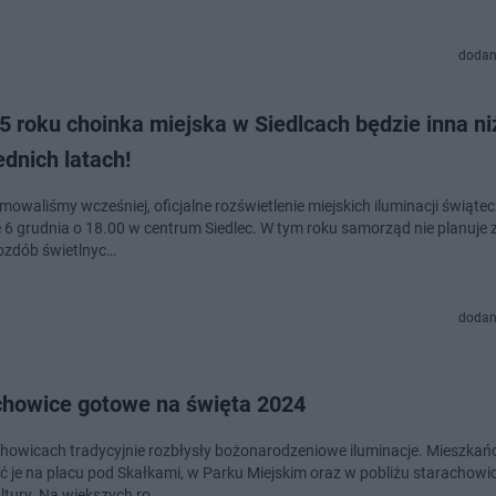
dodan
 roku choinka miejska w Siedlcach będzie inna ni
dnich latach!
mowaliśmy wcześniej, oficjalne rozświetlenie miejskich iluminacji świąte
 6 grudnia o 18.00 w centrum Siedlec. W tym roku samorząd nie planuje
zdób świetlnyc…
dodan
chowice gotowe na święta 2024
howicach tradycyjnie rozbłysły bożonarodzeniowe iluminacje. Mieszka
ć je na placu pod Skałkami, w Parku Miejskim oraz w pobliżu starachowi
ltury. Na większych ro…