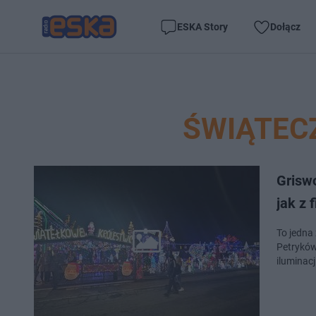
ESKA Story
Dołącz
ŚWIĄTEC
Griswo
jak z 
To jedna
Petryków
iluminacj