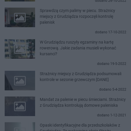
dodano 26-10-2022
Sprawdzą czym palimy w piecu. Strażnicy
miejscy z Grudziądza rozpoczęli kontrolę
palenisk
dodano 17-10-2022
W Grudziądzu ruszyły egzaminy na kartę
rowerową. Jakie zadania musieli wykonać
kursanci?
dodano 19-5-2022
Strażnicy miejscy z Grudziądza podsumowali
kontrole w sezonie grzewczym [DANE]
dodano 5-4-2022
Mandat za palenie w piecu śmieciami. Strażnicy
z Grudziądza kontrolują domowe paleniska
dodano 1-12-2021
Opaski identyfikacyjne dla przedszkolaków z
Grudziądza. To wakacyjna akcja Straży