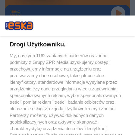
TERAZ
GRAMY
Drogi Użytkowniku,
My, naszych 1162 zaufanych partnerów oraz inne
Żaden utwór zamieszczony w serwisie nie może być powielany i
podmioty z Grupy ZPR Media uzyskujemy dostęp i
rozpowszechniany lub dalej rozpowszechniany w jakikolwiek sposób (w
tym także elektroniczny lub mechaniczny) na jakimkolwiek polu
przechowujemy informacje na urządzeniu oraz
eksploatacji w jakiejkolwiek formie, włącznie z umieszczaniem w Internecie
przetwarzamy dane osobowe, takie jak unikalne
bez pisemnej zgody właściciela praw. Jakiekolwiek użycie lub
wykorzystanie utworów w całości lub w części z naruszeniem prawa, tzn.
identyfikatory, standardowe informacje wysyłane przez
bez właściwej zgody, jest zabronione pod groźbą kary i może być ścigane
urządzenie czy dane przeglądania w celu zapewniania
prawnie.
spersonalizowanych reklam, wybór spersonalizowanych
treści, pomiar reklam i treści, badanie odbiorców oraz
ulepszanie usług. Za zgodą Użytkownika my i Zaufani
Partnerzy możemy używać dokładnych danych
geolokalizacyjnych oraz aktywnie skanować
charakterystykę urządzenia do celów identyfikacji.
O nas
Ponieważ cenimy Twoją prywatność, prosimy o zgodę na