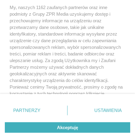
My, naszych 1162 zaufanych partnerów oraz inne
Żaden utwór zamieszczony w serwisie nie może być powielany i
podmioty z Grupy ZPR Media uzyskujemy dostęp i
rozpowszechniany lub dalej rozpowszechniany w jakikolwiek sposób (w
tym także elektroniczny lub mechaniczny) na jakimkolwiek polu
przechowujemy informacje na urządzeniu oraz
eksploatacji w jakiejkolwiek formie, włącznie z umieszczaniem w Internecie
przetwarzamy dane osobowe, takie jak unikalne
bez pisemnej zgody właściciela praw. Jakiekolwiek użycie lub
wykorzystanie utworów w całości lub w części z naruszeniem prawa, tzn.
identyfikatory, standardowe informacje wysyłane przez
bez właściwej zgody, jest zabronione pod groźbą kary i może być ścigane
urządzenie czy dane przeglądania w celu zapewniania
prawnie.
spersonalizowanych reklam, wybór spersonalizowanych
treści, pomiar reklam i treści, badanie odbiorców oraz
ulepszanie usług. Za zgodą Użytkownika my i Zaufani
Partnerzy możemy używać dokładnych danych
geolokalizacyjnych oraz aktywnie skanować
charakterystykę urządzenia do celów identyfikacji.
O nas
Ponieważ cenimy Twoją prywatność, prosimy o zgodę na
korzystanie z tych technologii poprzez kliknięcie
Informacje prawne
„Akceptuję”. Zgoda jest dobrowolna i zawsze możesz ją
zmienić/wycofać klikając przycisk ustawień prywatności
Nasze serwisy
PARTNERZY
USTAWIENIA
znajdujący się w lewym dolnym rogu strony
. Niektóre
rodzaje przetwarzania danych nie wymagają zgody
© 2026 Grupa ZPR Media
Akceptuję
użytkownika, ale masz prawo sprzeciwić się takiemu
przetwarzaniu. Preferencje będą miały zastosowanie tylko