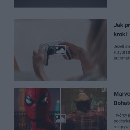
Jak pr
kroki
Jeżeli mi
PlayStat
automat
Marvel
Bohat
Twórcy je
podcaści
rozgrywa