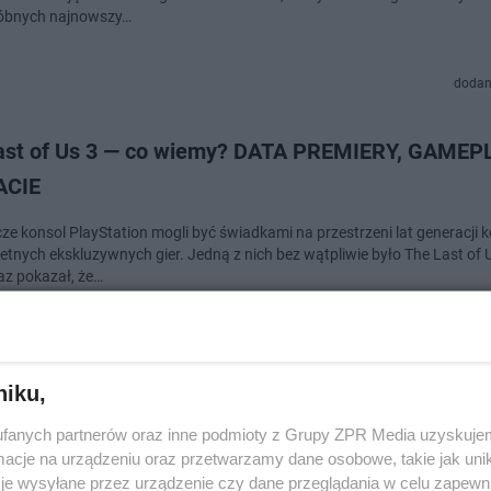
róbnych najnowszy…
dodan
ast of Us 3 — co wiemy? DATA PREMIERY, GAMEPL
ACIE
ze konsol PlayStation mogli być świadkami na przestrzeni lat generacji 
etnych ekskluzywnych gier. Jedną z nich bez wątpliwie było The Last of U
raz pokazał, że…
dodan
niku,
l's Spider Man 2 z dodatkiem Venom! Fani powróc
fanych partnerów oraz inne podmioty z Grupy ZPR Media uzyskujem
rsum jeszcze w 2024 r.
cje na urządzeniu oraz przetwarzamy dane osobowe, takie jak unika
je wysyłane przez urządzenie czy dane przeglądania w celu zapewn