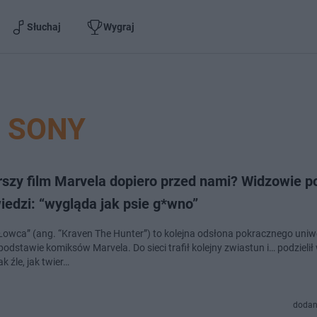
Słuchaj
Wygraj
SONY
rszy film Marvela dopiero przed nami? Widzowie p
edzi: “wygląda jak psie g*wno”
Łowca” (ang. “Kraven The Hunter”) to kolejna odsłona pokracznego uni
odstawie komiksów Marvela. Do sieci trafił kolejny zwiastun i… podzielił
ak źle, jak twier…
dodan