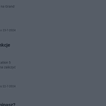
ą na Grand
o 23-7-2024
nkcje
ation 5
ma zaliczyć
o 22-7-2024
minasz?