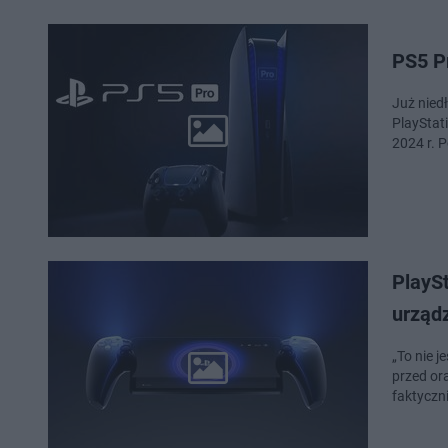
PS5 P
Już nied
PlayStat
2024 r. P
PlaySt
urządz
„To nie 
przed or
faktyczni