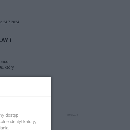
o 24-7-2024
AY i
konsol
s, który
o 23-7-2024
ą do
y dostęp i
lne identyfikatory,
iania