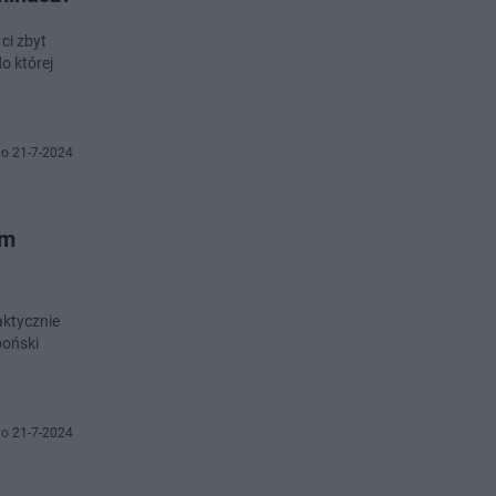
 ci zbyt
o której
o 21-7-2024
ym
aktycznie
poński
o 21-7-2024