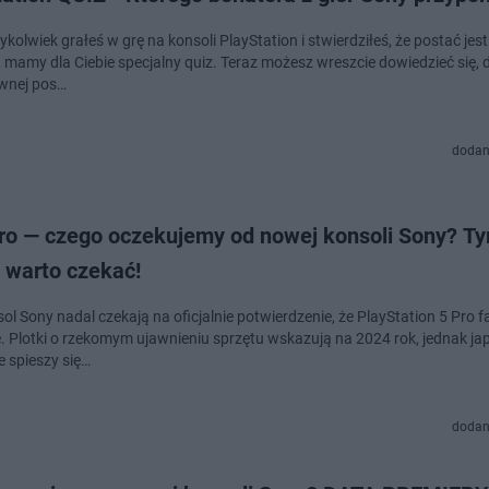
dykolwiek grałeś w grę na konsoli PlayStation i stwierdziłeś, że postać jest
 mamy dla Ciebie specjalny quiz. Teraz możesz wreszcie dowiedzieć się, d
wnej pos…
dodan
ro — czego oczekujemy od nowej konsoli Sony? T
 warto czekać!
ol Sony nadal czekają na oficjalnie potwierdzenie, że PlayStation 5 Pro f
. Plotki o rzekomym ujawnieniu sprzętu wskazują na 2024 rok, jednak ja
e spieszy się…
dodan