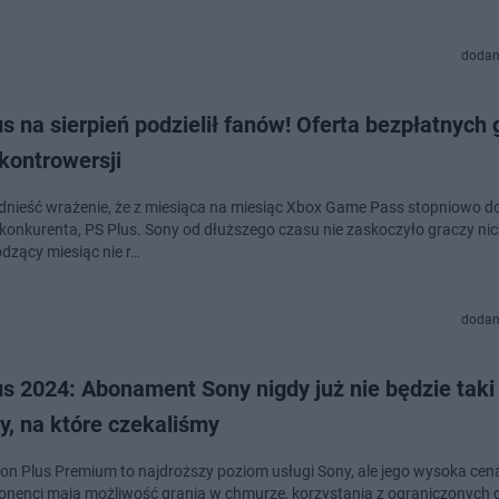
dodan
s na sierpień podzielił fanów! Oferta bezpłatnych 
kontrowersji
nieść wrażenie, że z miesiąca na miesiąc Xbox Game Pass stopniowo d
konkurenta, PS Plus. Sony od dłuższego czasu nie zaskoczyło graczy nic
dzący miesiąc nie r…
dodan
us 2024: Abonament Sony nigdy już nie będzie tak
y, na które czekaliśmy
ion Plus Premium to najdroższy poziom usługi Sony, ale jego wysoka cen
bonenci mają możliwość grania w chmurze, korzystania z ograniczonych