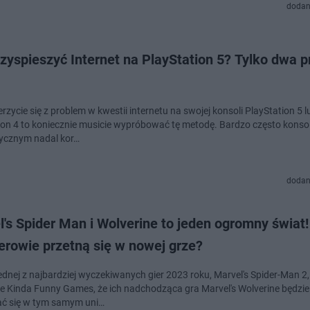
dodan
zyspieszyć Internet na PlayStation 5? Tylko dwa p
erzycie się z problem w kwestii internetu na swojej konsoli PlayStation 5 l
ion 4 to koniecznie musicie wypróbować tę metodę. Bardzo często konsol
ycznym nadal kor…
dodan
's Spider Man i Wolverine to jeden ogromny świat!
erowie przetną się w nowej grze?
dnej z najbardziej wyczekiwanych gier 2023 roku, Marvel's Spider-Man 2, 
e Kinda Funny Games, że ich nadchodząca gra Marvel's Wolverine będzie
ć się w tym samym uni…