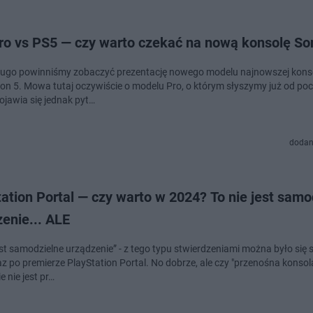
ro vs PS5 — czy warto czekać na nową konsolę So
ługo powinniśmy zobaczyć prezentację nowego modelu najnowszej konso
ion 5. Mowa tutaj oczywiście o modelu Pro, o którym słyszymy już od po
ojawia się jednak pyt…
dodan
ation Portal — czy warto w 2024? To nie jest samo
enie... ALE
jest samodzielne urządzenie” - z tego typu stwierdzeniami można było się
az po premierze PlayStation Portal. No dobrze, ale czy "przenośna konsol
e nie jest pr…