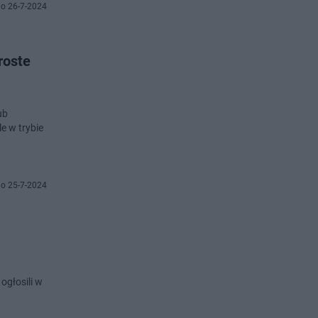
o 26-7-2024
roste
ub
e w trybie
o 25-7-2024
ogłosili w