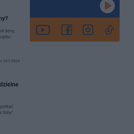
ny?
li Sony,
czątku
o 26-7-2024
dzielne
 spotkać
a Sony"