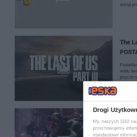
wersji p
The L
POST
Posiadac
wielu świ
jeszcze 
Drogi Użytkow
Marve
My, naszych 1162 zau
uniwe
przechowujemy informa
standardowe informac