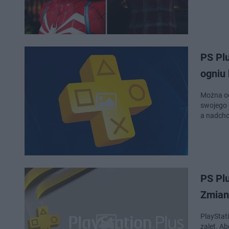
PS Plu
ogniu 
Można od
swojego 
a nadcho
PS Pl
Zmian
PlayStat
zalet. A