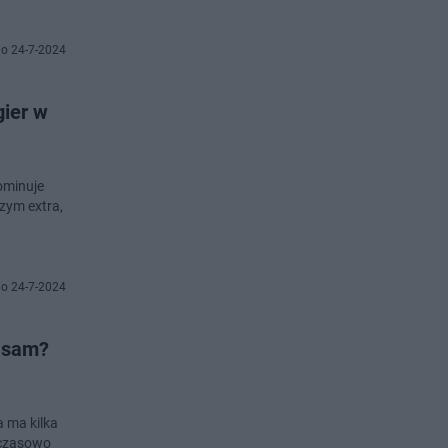
o 24-7-2024
gier w
ominuje
zym extra,
o 24-7-2024
i sam?
a ma kilka
 czasowo