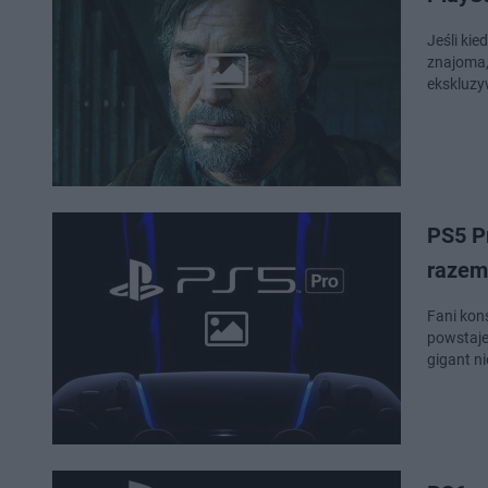
Jeśli kie
znajoma,
ekskluzy
PS5 P
razem
Fani kons
powstaje
gigant ni