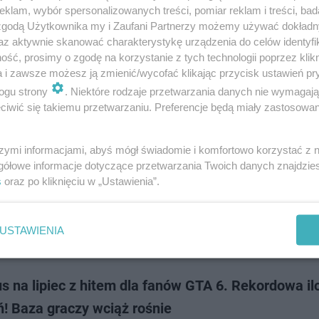
odobał wam się Marvel's Spider Man 2, to w 2024 r. ponownie będziecie mo
klam, wybór spersonalizowanych treści, pomiar reklam i treści, bad
 do uniwersum pająków z sąsiedztwa. Wersja Venoma z gry Insomniac
 zgodą Użytkownika my i Zaufani Partnerzy możemy używać dokład
 do komiksów podczas tegoroc…
az aktywnie skanować charakterystykę urządzenia do celów identyfi
ść, prosimy o zgodę na korzystanie z tych technologii poprzez klikn
a i zawsze możesz ją zmienić/wycofać klikając przycisk ustawień pr
dodan
ogu strony
. Niektóre rodzaje przetwarzania danych nie wymagaj
iwić się takiemu przetwarzaniu. Preferencje będą miały zastosowanie
f Duty i Battlefield miały zostać zmiażdżone. Ten h
 jeszcze przed premierą
szymi informacjami, abyś mógł świadomie i komfortowo korzystać z
gółowe informacje dotyczące przetwarzania Twoich danych znajdzi
ąca gra ekskluzywna na konsole PlayStation 5, Concord, miała rzucić r
s
oraz po kliknięciu w „Ustawienia”.
nczyza jak Call of Duty, Battlefield, Valorant i tym podobne. Jak pokazał
interesowanie ty…
USTAWIENIA
dodan
s na lipiec z hitem dla fanów GTA 6. Rekordowa il
! Baza graczy wciąż rośnie