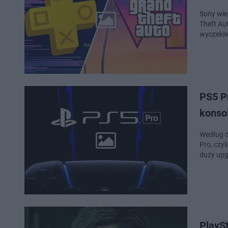
Sony wie,
Theft Aut
wyczekiw
PS5 Pr
konsol
Według d
Pro, czyl
duży upg
PlaySt