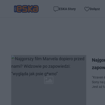
ESKA Story
Dołącz
Najgo
zapowi
“Kraven 
Sony na p
Jest aż t