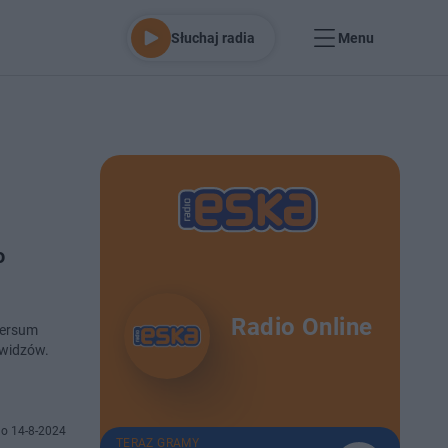
Słuchaj radia
Menu
o
Radio Online
wersum
 widzów.
o 14-8-2024
TERAZ GRAMY