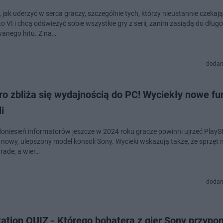
 jak uderzyć w serca graczy, szczególnie tych, którzy nieustannie czekaj
o VI i chcą odświeżyć sobie wszystkie gry z serii, zanim zasiądą do długo
anego hitu. Z na…
dodan
o zbliża się wydajnością do PC! Wyciekły nowe fu
i
oniesień informatorów jeszcze w 2024 roku gracze powinni ujrzeć PlaySt
i nowy, ulepszony model konsoli Sony. Wycieki wskazują także, że sprzęt 
rade, a wier…
dodan
ation QUIZ - Którego bohatera z gier Sony przypo