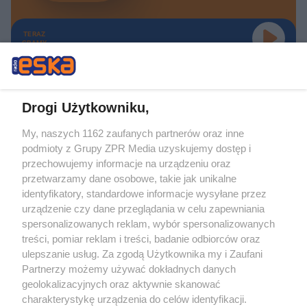
TERAZ
GRAMY
Drogi Użytkowniku,
My, naszych 1162 zaufanych partnerów oraz inne
Żaden utwór zamieszczony w serwisie nie może być powielany i
podmioty z Grupy ZPR Media uzyskujemy dostęp i
rozpowszechniany lub dalej rozpowszechniany w jakikolwiek sposób (w
tym także elektroniczny lub mechaniczny) na jakimkolwiek polu
przechowujemy informacje na urządzeniu oraz
eksploatacji w jakiejkolwiek formie, włącznie z umieszczaniem w Internecie
przetwarzamy dane osobowe, takie jak unikalne
bez pisemnej zgody właściciela praw. Jakiekolwiek użycie lub
wykorzystanie utworów w całości lub w części z naruszeniem prawa, tzn.
identyfikatory, standardowe informacje wysyłane przez
bez właściwej zgody, jest zabronione pod groźbą kary i może być ścigane
urządzenie czy dane przeglądania w celu zapewniania
prawnie.
spersonalizowanych reklam, wybór spersonalizowanych
treści, pomiar reklam i treści, badanie odbiorców oraz
ulepszanie usług. Za zgodą Użytkownika my i Zaufani
Partnerzy możemy używać dokładnych danych
geolokalizacyjnych oraz aktywnie skanować
charakterystykę urządzenia do celów identyfikacji.