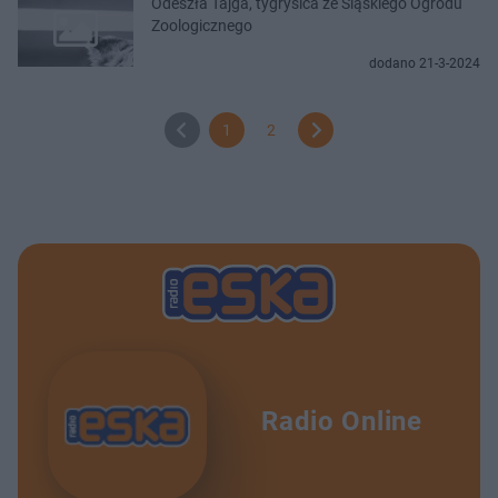
Odeszła Tajga, tygrysica ze Śląskiego Ogrodu
Zoologicznego
dodano 21-3-2024
1
2
Radio Online