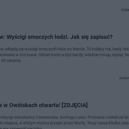
doda
: Wyścigi smoczych łodzi. Jak się zapisać?
ia odbędą się wyścigi smoczych łodzi na Warcie. To kolejny rok, kiedy ta
izowane w Gorzowie. Udział może wziąć każdy, właśnie trwają zapisy. Na
 30 sierpnia
dodan
a w Owińskach otwarta! [ZDJĘCIA]
westycję mieszkańcy Czerwonaka, Suchego Lasu i Poznania czekali od lat
o miejsca, w którym można przejść przez Wartę. Teraz nowa kładka pies
 ma zapewnić nie tylko…