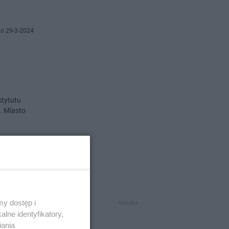
o 29-3-2024
stytutu
. Miasto
o 21-2-2024
y dostęp i
lne identyfikatory,
ardzo
iania