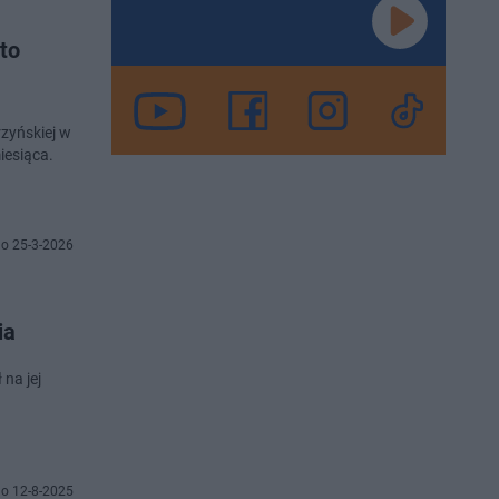
to
rzyńskiej w
iesiąca.
o 25-3-2026
ia
na jej
o 12-8-2025