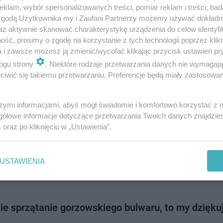
tanem rzeki. Jak wygląda sytuacja na Warcie, przeczytacie w poniższym t
klam, wybór spersonalizowanych treści, pomiar reklam i treści, bad
 zgodą Użytkownika my i Zaufani Partnerzy możemy używać dokład
az aktywnie skanować charakterystykę urządzenia do celów identyfi
ść, prosimy o zgodę na korzystanie z tych technologii poprzez klikn
dodan
a i zawsze możesz ją zmienić/wycofać klikając przycisk ustawień pr
ogu strony
. Niektóre rodzaje przetwarzania danych nie wymagaj
iwić się takiemu przetwarzaniu. Preferencje będą miały zastosowanie
ą po to, by ratować życie! Czy wiesz jak z nich ko
szymi informacjami, abyś mógł świadomie i komfortowo korzystać z
by się, że o takich sprawach mówić nie trzeba - a jednak! Gorzowscy ur
gółowe informacje dotyczące przetwarzania Twoich danych znajdzi
nają, że czerwone koła ratunkowe umieszczone na obu bulwarach, to ni
s
oraz po kliknięciu w „Ustawienia”.
, ale rzecz, która…
USTAWIENIA
doda
kie sprzątanie gorzowskiego bulwaru, to my dzięk