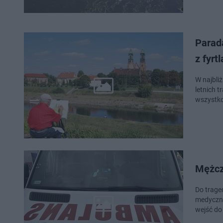
Parad
z fyrt
W najbli
letnich 
wszystko
Mężcz
Do trage
medyczny
wejść do