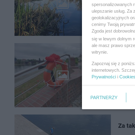
niskim s
spersonalizowanych re
ulepszanie usług. Za
geolokalizacyjnych or
cenimy Twoją prywatno
Zgoda jest dobrowoln
się w lewym dolnym r
ale masz prawo sprzec
witrynie.
Koła s
Zapoznaj się z poniż
Wydawało
internetowych. Szcze
przypomi
Prywatności
i
Cookie
dekoracji
PARTNERZY
Za ta