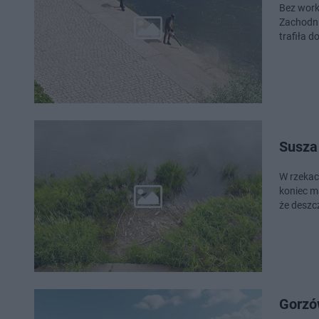
Bez work
Zachodni.
trafiła d
Susza
W rzekac
koniec m
że deszc
Gorzów