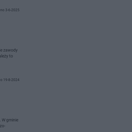
no 3-6-2025
kie zawody
leży to
o 19-8-2024
. W gminie
zo-