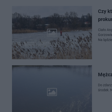
Czy k
proku
Ciało An
Gorzowie
Na lądzie
Mężcz
Do zdarz
środek. N