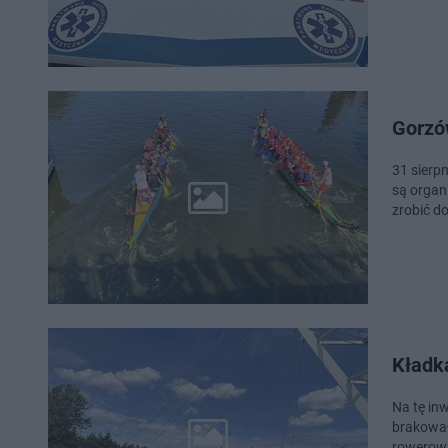
Gorzów
31 sierpn
są organ
zrobić do
Kładk
Na tę in
brakował
rowerowa