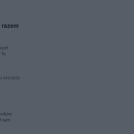
ą razem
owych
. To
o 24-6-2025
owników
ał sam