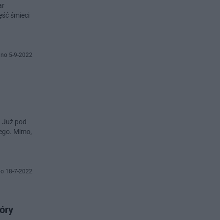
ar
ęść śmieci
no 5-9-2022
. Już pod
ego. Mimo,
o 18-7-2022
óry