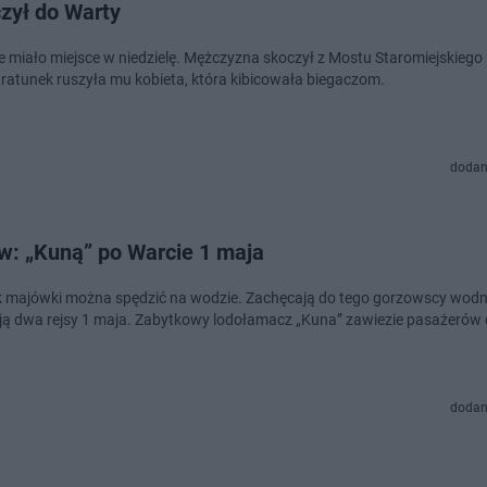
zył do Warty
e miało miejsce w niedzielę. Mężczyzna skoczył z Mostu Staromiejskiego
a ratunek ruszyła mu kobieta, która kibicowała biegaczom.
dodan
w: „Kuną” po Warcie 1 maja
 majówki można spędzić na wodzie. Zachęcają do tego gorzowscy wodni
ją dwa rejsy 1 maja. Zabytkowy lodołamacz „Kuna” zawiezie pasażerów
dodan