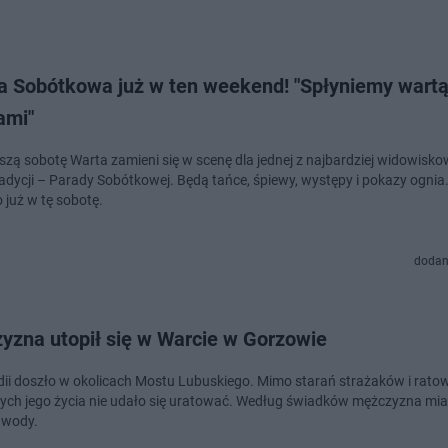
a Sobótkowa już w ten weekend! "Spłyniemy wart
lami"
ższą sobotę Warta zamieni się w scenę dla jednej z najbardziej widowisk
tradycji – Parady Sobótkowej. Będą tańce, śpiewy, występy i pokazy ognia
 już w tę sobotę.
dodan
yzna utopił się w Warcie w Gorzowie
dii doszło w okolicach Mostu Lubuskiego. Mimo starań strażaków i rat
ch jego życia nie udało się uratować. Według świadków mężczyzna mi
 wody.