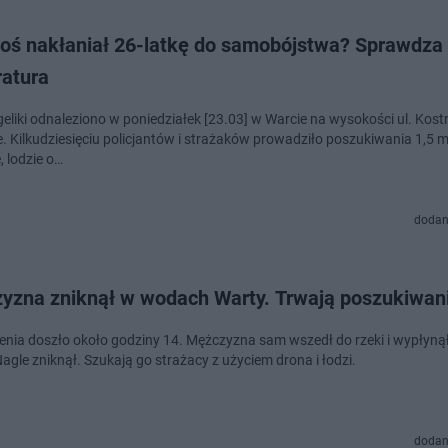
toś nakłaniał 26-latkę do samobójstwa? Sprawdza 
ratura
geliki odnaleziono w poniedziałek [23.03] w Warcie na wysokości ul. Kost
. Kilkudziesięciu policjantów i strażaków prowadziło poszukiwania 1,5 m
, lodzie o…
dodan
yzna zniknął w wodach Warty. Trwają poszukiwan
enia doszło około godziny 14. Mężczyzna sam wszedł do rzeki i wypłynął 
agle zniknął. Szukają go strażacy z użyciem drona i łodzi.
dodan