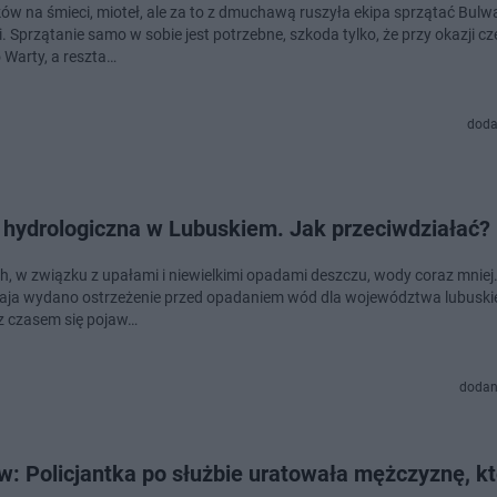
ów na śmieci, mioteł, ale za to z dmuchawą ruszyła ekipa sprzątać Bulw
 Sprzątanie samo w sobie jest potrzebne, szkoda tylko, że przy okazji cz
o Warty, a reszta…
doda
 hydrologiczna w Lubuskiem. Jak przeciwdziałać?
h, w związku z upałami i niewielkimi opadami deszczu, wody coraz mniej
aja wydano ostrzeżenie przed opadaniem wód dla województwa lubuski
z czasem się pojaw…
dodan
: Policjantka po służbie uratowała mężczyznę, kt