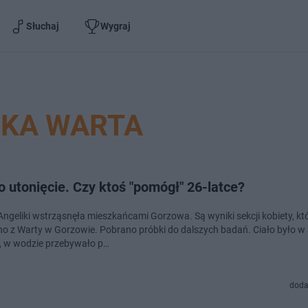
Słuchaj
Wygraj
EKA WARTA
o utonięcie. Czy ktoś "pomógł" 26-latce?
 Angeliki wstrząsnęła mieszkańcami Gorzowa. Są wyniki sekcji kobiety, kt
o z Warty w Gorzowie. Pobrano próbki do dalszych badań. Ciało było w 
, w wodzie przebywało p…
doda