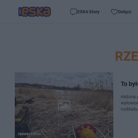
ESKA Story
Dołącz
RZ
To był
Historia
wyłowion
rozkładu