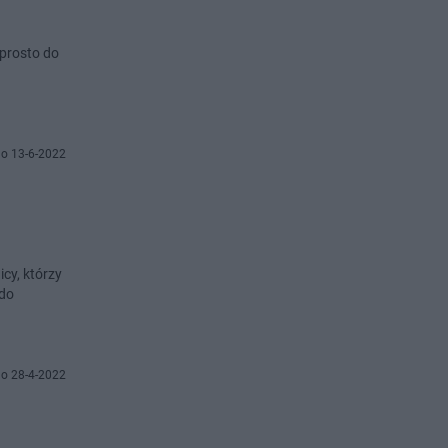
 prosto do
o 13-6-2022
cy, którzy
 do
o 28-4-2022