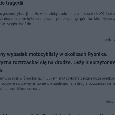
do tragedii
o groźnej sytuacji doszło w ostatnią środę na terenie kopalni KWK Jank
 Jedna z maszyn była obsługiwana przez pijanego górnika. Mężczyzna
mile. Mogło dojść do…
dodano
zny wypadek motocyklisty w okolicach Rybnika.
yzna roztrzaskał się na drodze. Leży nieprzytomn
lu
y wypadek w Świerklanach. 36-letni motocyklista pędził z dużą prędkoś
biscytowej i w pewnym momencie nagle zjechał z drogi i roztrzaskał się n
iu posesji. Mieszkaniec …
dodan