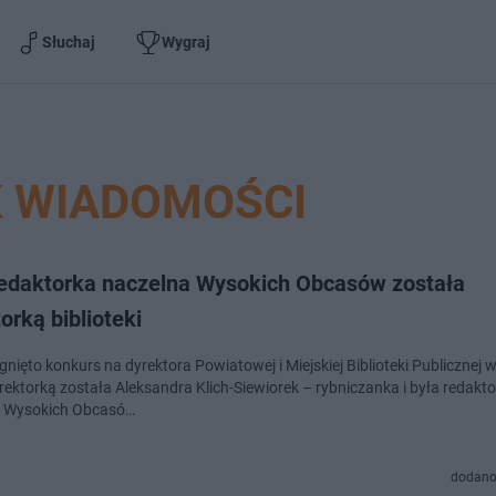
Słuchaj
Wygraj
K WIADOMOŚCI
redaktorka naczelna Wysokich Obcasów została
orką biblioteki
nięto konkurs na dyrektora Powiatowej i Miejskiej Biblioteki Publicznej 
ektorką została Aleksandra Klich-Siewiorek – rybniczanka i była redakt
a Wysokich Obcasó…
dodano