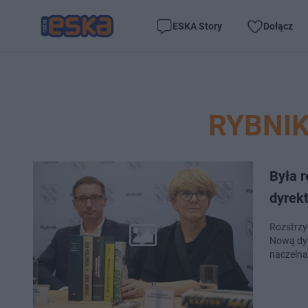
ESKA Story
Dołącz
RYBNI
Była 
dyrekt
Rozstrzyg
Nową dyr
naczeln