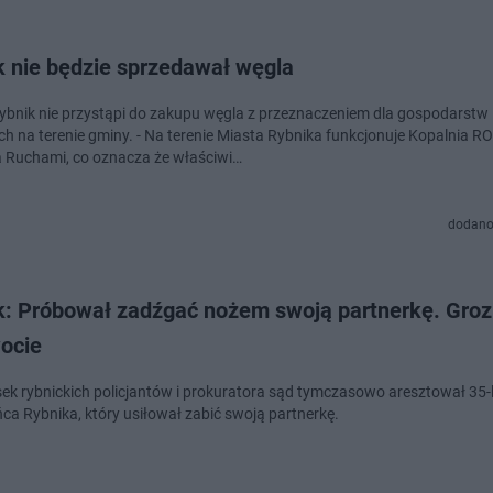
k nie będzie sprzedawał węgla
ybnik nie przystąpi do zakupu węgla z przeznaczeniem dla gospodarstw
 na terenie gminy. - Na terenie Miasta Rybnika funkcjonuje Kopalnia R
 Ruchami, co oznacza że właściwi…
dodano
k: Próbował zadźgać nożem swoją partnerkę. Groz
ocie
ek rybnickich policjantów i prokuratora sąd tymczasowo aresztował 35-
ca Rybnika, który usiłował zabić swoją partnerkę.