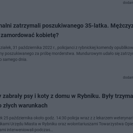
dodan
nalni zatrzymali poszukiwanego 35-latka. Mężczy
ł zamordować kobietę?
iałek, 31 października 2022 r., policjanci z rybnickiej komendy opublikow
y poszukiwanego za próbę morderstwa. Mundurowym udało się zatrzy
go samego dnia.
dodan
 zabrały psy i koty z domu w Rybniku. Były trzym
o złych warunkach
 października około godz. 14:30 policja wraz z z lekarzem weterynarii,
kami Urzędu Miasta w Rybniku oraz wolontariuszami Towarzystwa Opie
ami interweniowali podczas…