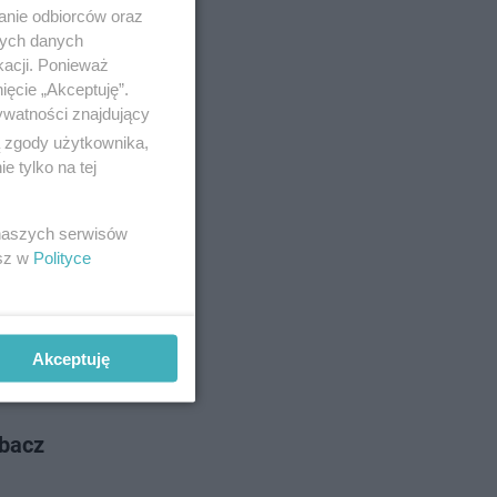
tyczących
anie odbiorców oraz
nych danych
kacji. Ponieważ
ięcie „Akceptuję”.
ywatności znajdujący
o 23-9-2022
ą zgody użytkownika,
 tylko na tej
 naszych serwisów
 na
esz w
Polityce
to
Akceptuję
o 19-9-2022
obacz