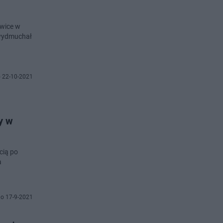
owice w
 wydmuchał
 22-10-2021
y w
cią po
a
o 17-9-2021