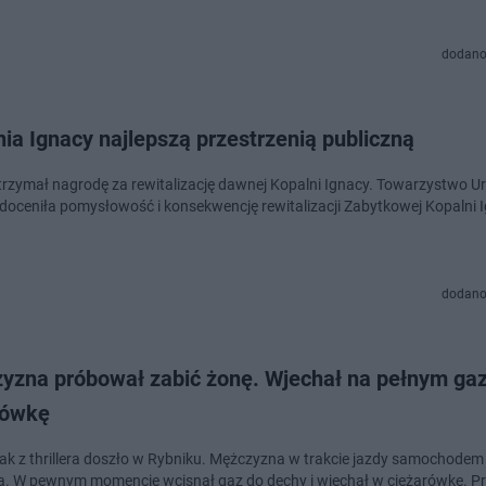
dodano
ia Ignacy najlepszą przestrzenią publiczną
trzymał nagrodę za rewitalizację dawnej Kopalni Ignacy. Towarzystwo U
 doceniła pomysłowość i konsekwencję rewitalizacji Zabytkowej Kopalni 
dodano
yzna próbował zabić żonę. Wjechał na pełnym gaz
rówkę
jak z thrillera doszło w Rybniku. Mężczyzna w trakcie jazdy samochodem 
ną. W pewnym momencie wcisnął gaz do dechy i wjechał w ciężarówkę. P