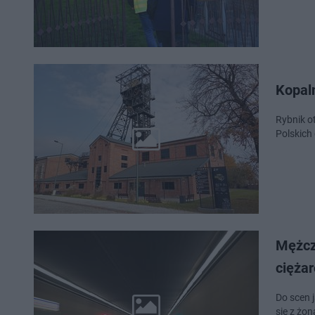
Kopaln
Rybnik o
Polskich
Mężcz
cięża
Do scen 
się z żo