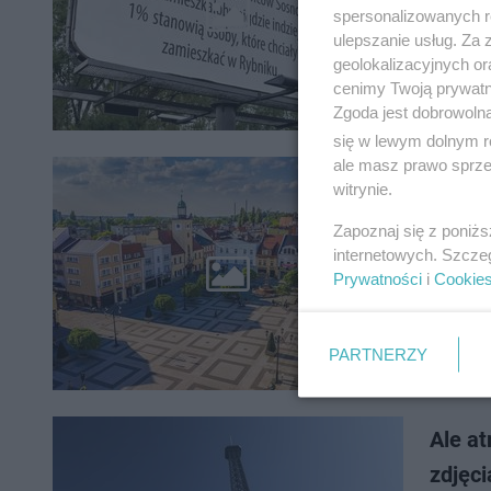
Sosnowie
spersonalizowanych re
mieszkań
ulepszanie usług. Za
najnowsz
geolokalizacyjnych or
cenimy Twoją prywatno
Zgoda jest dobrowoln
się w lewym dolnym r
ale masz prawo sprzec
witrynie.
Rybni
Zapoznaj się z poniż
Urząd Mi
internetowych. Szcze
odwrót. 
Prywatności
i
Cookie
zapobiec
PARTNERZY
Ale at
zdjęci