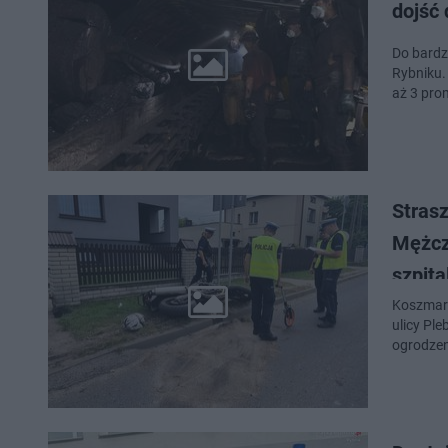
dojść 
Do bardz
Rybniku.
aż 3 pro
Stras
Mężcz
szpita
Koszmarn
ulicy Ple
ogrodzen