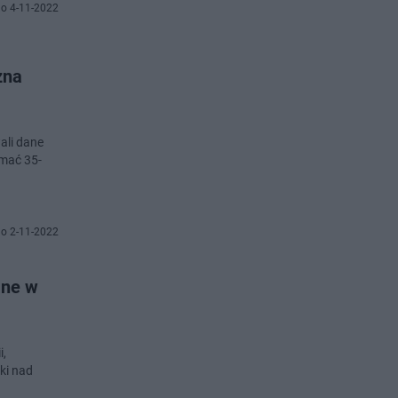
o 4-11-2022
zna
ali dane
mać 35-
o 2-11-2022
ane w
ki nad