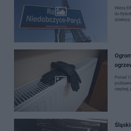
Wieża Ei
do Rybni
dzielnic
Ogrom
ogrze
Ponad 12
pozbawio
cieplnej, 
Śląsk