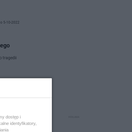
o 5-10-2022
nego
 tragedii
o 30-9-2022
dy
y dostęp i
lne identyfikatory,
iania