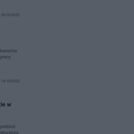
 26-10-2022
rbanistów
Ignacy.
 14-10-2022
ie w
pokłócił
rokuratura