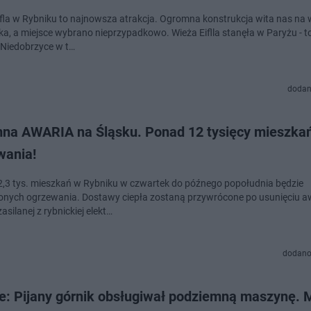
ffla w Rybniku to najnowsza atrakcja. Ogromna konstrukcja wita nas na 
ka, a miejsce wybrano nieprzypadkowo. Wieża Eiflla stanęła w Paryżu - t
y Niedobrzyce w t…
dodan
na AWARIA na Śląsku. Ponad 12 tysięcy mieszka
wania!
,3 tys. mieszkań w Rybniku w czwartek do późnego popołudnia będzie
nych ogrzewania. Dostawy ciepła zostaną przywrócone po usunięciu awa
zasilanej z rybnickiej elekt…
dodano
ie: Pijany górnik obsługiwał podziemną maszynę. 