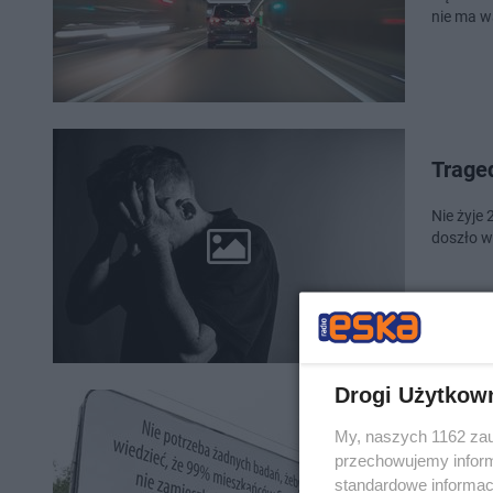
nie ma w
Trage
Nie żyje 
doszło w
Drogi Użytkow
Sosnow
My, naszych 1162 zau
fundac
przechowujemy informa
standardowe informac