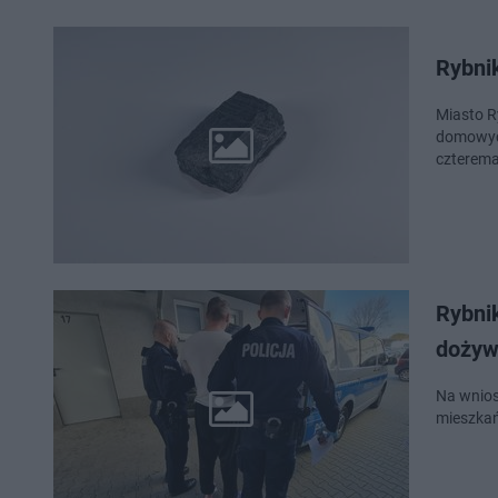
Rybni
Miasto R
domowych
czterema
Rybni
dożyw
Na wnios
mieszkań