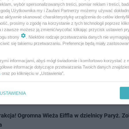
c i Rybnik opublikowały w swoich socialach wyniki własnych 'badań" do
klam, wybór spersonalizowanych treści, pomiar reklam i treści, bad
ców swoich miast. Przedstawili je na billboardach przy okazji parodiując
 zgodą Użytkownika my i Zaufani Partnerzy możemy używać dokład
ą kampanię fundacji Kor…
az aktywnie skanować charakterystykę urządzenia do celów identyfi
ść, prosimy o zgodę na korzystanie z tych technologii poprzez klikn
a i zawsze możesz ją zmienić/wycofać klikając przycisk ustawień pr
dodan
ogu strony
. Niektóre rodzaje przetwarzania danych nie wymagaj
iwić się takiemu przetwarzaniu. Preferencje będą miały zastosowanie
k wypowiada wojnę betonozie
szymi informacjami, abyś mógł świadomie i komfortowo korzystać z
asta w Rybniku zapowiada: „Mniej bruku, więcej drzew”. 20 lat temu było
gółowe informacje dotyczące przetwarzania Twoich danych znajdzi
Teraz na rybnickim Rynku i Placu wolności pojawią się nowe drzewa. Ma 
s
oraz po kliknięciu w „Ustawienia”.
 upałom, suszy i betonozie …
USTAWIENIA
dodan
rakcja! Ogromna Wieża Eiffla w dzielnicy Paryż. Z
a