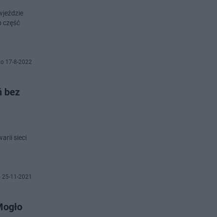
wjeździe
o część
o 17-8-2022
ń bez
rii sieci
 25-11-2021
Mogło