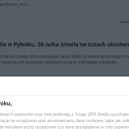
ątpliwości, że c…
dodan
dia w Rybniku. 26-latka zmarła na oczach ukocha
26-letnia kobieta, która szykowała się do ślubu ze swoim narzeczonym. Do
 czwartek (29 września) mieszkaniu przy ul. Kilińskiego w Rybniku.
dodan
niku,
iec i Rybnik w świetny sposób parodiują billboar
fanych partnerów oraz inne podmioty z Grupy ZPR Media uzyskujem
ji Kornice
cje na urządzeniu oraz przetwarzamy dane osobowe, takie jak unika
je wysyłane przez urządzenie czy dane przeglądania w celu zapewn