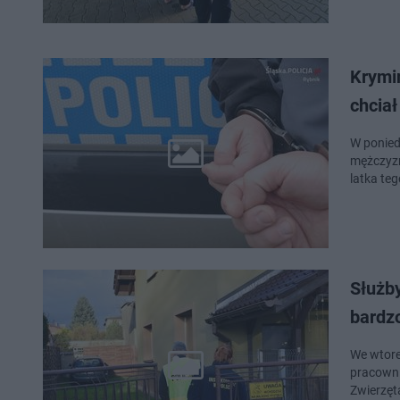
Krymi
chcia
W poniedz
mężczyzn
latka te
Służby
bardz
We wtorek 25
pracowni
Zwierzęt