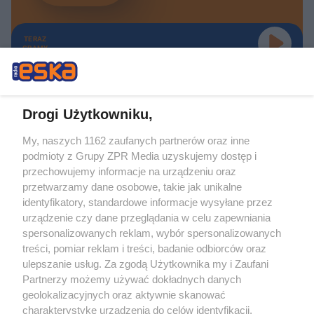
TERAZ
GRAMY
Drogi Użytkowniku,
My, naszych 1162 zaufanych partnerów oraz inne
Żaden utwór zamieszczony w serwisie nie może być powielany i
podmioty z Grupy ZPR Media uzyskujemy dostęp i
rozpowszechniany lub dalej rozpowszechniany w jakikolwiek sposób (w
tym także elektroniczny lub mechaniczny) na jakimkolwiek polu
przechowujemy informacje na urządzeniu oraz
eksploatacji w jakiejkolwiek formie, włącznie z umieszczaniem w Internecie
przetwarzamy dane osobowe, takie jak unikalne
bez pisemnej zgody właściciela praw. Jakiekolwiek użycie lub
identyfikatory, standardowe informacje wysyłane przez
wykorzystanie utworów w całości lub w części z naruszeniem prawa, tzn.
bez właściwej zgody, jest zabronione pod groźbą kary i może być ścigane
urządzenie czy dane przeglądania w celu zapewniania
prawnie.
spersonalizowanych reklam, wybór spersonalizowanych
treści, pomiar reklam i treści, badanie odbiorców oraz
ulepszanie usług. Za zgodą Użytkownika my i Zaufani
Partnerzy możemy używać dokładnych danych
geolokalizacyjnych oraz aktywnie skanować
charakterystykę urządzenia do celów identyfikacji.