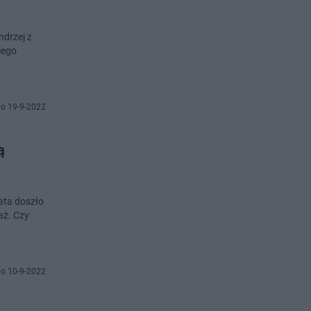
ndrzej z
iego
o 19-9-2022
ą
ata doszło
aż. Czy
o 10-9-2022