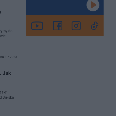
a
rzymy do
wie.
no 8-7-2023
. Jak
asie”
d Bielska