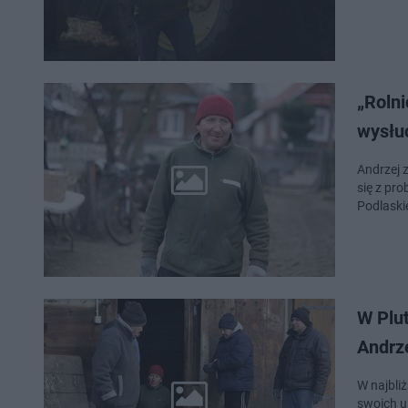
„Rolni
wysłu
Andrzej 
się z pr
Podlaski
W Plu
Andrz
W najbliż
swoich u