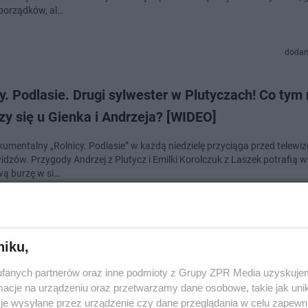
porządków, al…
dodan
y. Podlasie. Drugi sylwester w Plutyczach! Co tym
y się u Gienka i Andrzeja? [WIDEO]
kumentalny „Rolnicy. Podlasie” w każdą niedzielę przyciąga przed telewiz
widzów. Przygody Andrzej z Plutycz i Emilki Korolczuk z Laszek potrafią 
ą burzę w si…
dodan
niku,
y. Podlasie. Jakim dziadkiem jest Gienek Onopiuk
fanych partnerów oraz inne podmioty z Grupy ZPR Media uzyskujem
ielę premiera nowego odcinka serialu [WIDEO]
cje na urządzeniu oraz przetwarzamy dane osobowe, takie jak unika
je wysyłane przez urządzenie czy dane przeglądania w celu zapewn