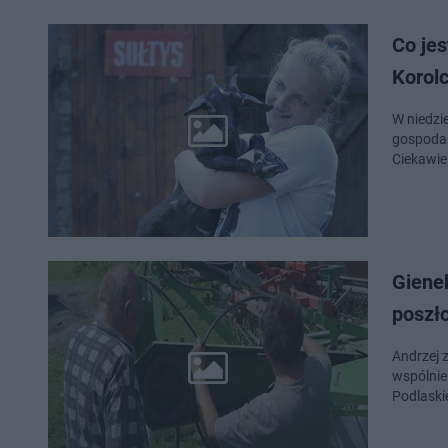
Co je
Korol
W niedzie
gospodar
Ciekawie
Gienek
poszło
Andrzej z
wspólnie
Podlaski