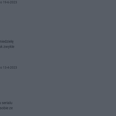
o 19-6-2023
niedzielę
ak zwykle
o 13-4-2023
 serialu
 sobie ze