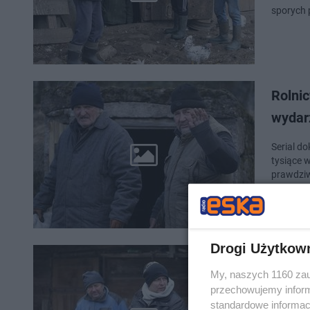
sporych 
Rolnic
wydarz
Serial do
tysiące 
prawdziw
Drogi Użytkow
Rolnic
My, naszych 1160 zau
niedz
przechowujemy informa
standardowe informac