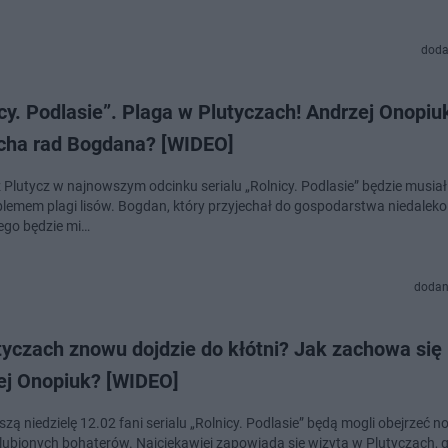
doda
cy. Podlasie”. Plaga w Plutyczach! Andrzej Onopiu
cha rad Bogdana? [WIDEO]
z Plutycz w najnowszym odcinku serialu „Rolnicy. Podlasie” będzie musia
oblemem plagi lisów. Bogdan, który przyjechał do gospodarstwa niedaleko
ego będzie mi…
dodan
tyczach znowu dojdzie do kłótni? Jak zachowa się
ej Onopiuk? [WIDEO]
szą niedzielę 12.02 fani serialu „Rolnicy. Podlasie” będą mogli obejrzeć n
lubionych bohaterów. Najciekawiej zapowiada się wizyta w Plutyczach, g