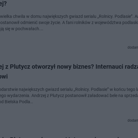
ej?
wielka chwila w domu największych gwiazd serialu „Rolnicy. Podlasie”. A
postanowił odmienić swoje życie. A fani rolników z województwa podlask
ją się w pochwałach.…
dodan
j z Plutycz otworzył nowy biznes? Internauci radz
owi
darstwie największych gwiazd serialu „Rolnicy. Podlasie” w końcu tego l
go wydarzenia. Andrzej z Plutycz postanowił załadować bele na sprzed
pod Bielska Podla…
dodan