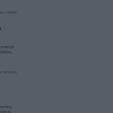
no 1-4-2023
k
ł zmierzyć
 Bielska
o 18-3-2023
owe losy
dzie do