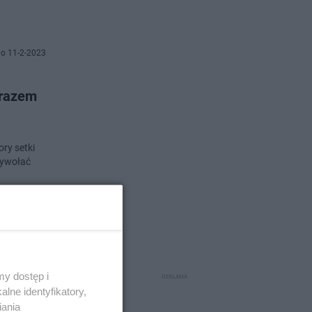
o 11-2-2023
 razem
ory setki
wywołać
o 20-1-2023
? W
y dostęp i
lne identyfikatory,
iania