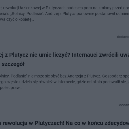
iej rewolucji łazienkowej w Plutyczach nadeszła pora na zmiany przed 
erialu „Rolnicy. Podlasie”. Andrzej z Plutycz ponownie postanowił odmien
owalczyć o kobietę…
dodano
j z Plutycz nie umie liczyć? Internauci zwrócili u
 szczegół
olnicy. Podlasie” nie może się obyć bez Andrzeja z Plutycz. Gospodarz sp
go często udziela się również w internecie, gdzie ostatnio pochwalił się, 
e pole upraw…
dodan
a rewolucja w Plutyczach! Na co w końcu zdecydow