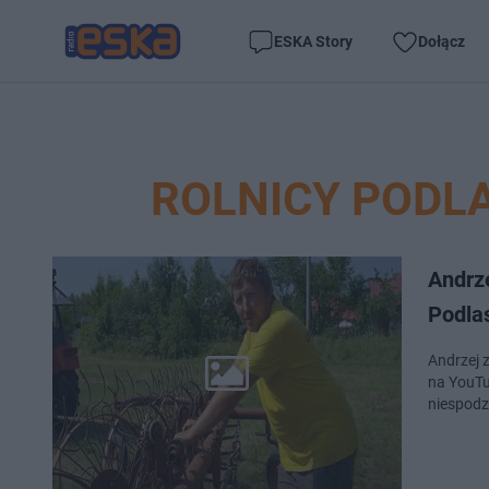
ESKA Story
Dołącz
ROLNICY PODLA
Andrze
Podlas
Andrzej z
na YouTub
niespodz