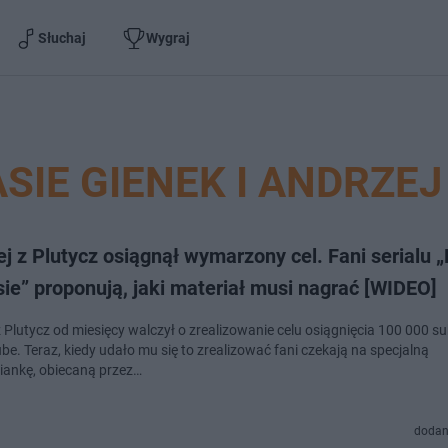
Słuchaj
Wygraj
SIE GIENEK I ANDRZEJ
j z Plutycz osiągnął wymarzony cel. Fani serialu „
ie” proponują, jaki materiał musi nagrać [WIDEO]
 Plutycz od miesięcy walczył o zrealizowanie celu osiągnięcia 100 000 su
e. Teraz, kiedy udało mu się to zrealizować fani czekają na specjalną
iankę, obiecaną przez…
dodan