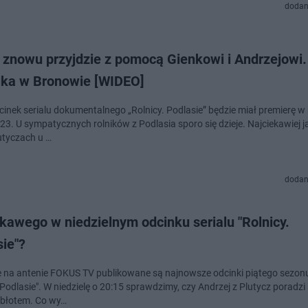
dodan
 znowu przyjdzie z pomocą Gienkowi i Andrzejowi.
ka w Bronowie [WIDEO]
inek serialu dokumentalnego „Rolnicy. Podlasie” będzie miał premierę w 
23. U sympatycznych rolników z Podlasia sporo się dzieje. Najciekawiej j
lutyczach u …
dodan
kawego w niedzielnym odcinku serialu "Rolnicy.
ie"?
e na antenie FOKUS TV publikowane są najnowsze odcinki piątego sezonu
 Podlasie". W niedzielę o 20:15 sprawdzimy, czy Andrzej z Plutycz poradzi
błotem. Co wy…