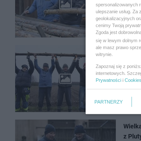
1 styczn
spersonalizowanych re
ponownie
ulepszanie usług. Za
Jakim dz
geolokalizacyjnych or
cenimy Twoją prywatno
Zgoda jest dobrowoln
się w lewym dolnym r
ale masz prawo sprzec
Rolnic
witrynie.
Będzi
Zapoznaj się z poniż
internetowych. Szcze
Wraz z p
Prywatności
i
Cookie
Podlasie
Korolczu
PARTNERZY
Wielka
z Plut