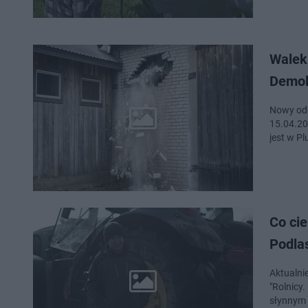
Walek
Demol
Nowy odc
15.04.20
jest w P
Co cie
Podlas
Aktualni
"Rolnicy.
słynnym 