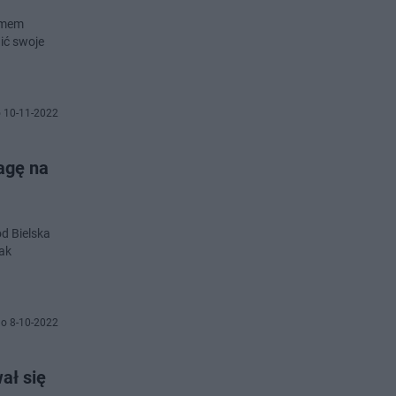
domem
ić swoje
 10-11-2022
wagę na
od Bielska
jak
o 8-10-2022
ał się