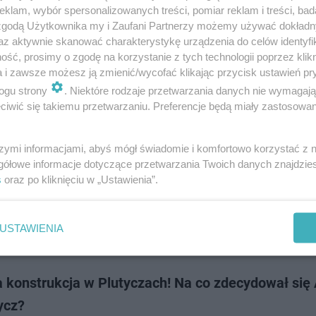
ia 2023 roku wystartował nowy sezon serialu „Rolnicy. Podlasie”. Widzow
klam, wybór spersonalizowanych treści, pomiar reklam i treści, bad
 zobaczą perypetie Andrzeja i Gienka z Plutycz oraz Emilii Korolczuk z L
 zgodą Użytkownika my i Zaufani Partnerzy możemy używać dokład
iadkiem jest Gienek On…
az aktywnie skanować charakterystykę urządzenia do celów identyfi
ść, prosimy o zgodę na korzystanie z tych technologii poprzez klikn
a i zawsze możesz ją zmienić/wycofać klikając przycisk ustawień pr
dodan
ogu strony
. Niektóre rodzaje przetwarzania danych nie wymagaj
iwić się takiemu przetwarzaniu. Preferencje będą miały zastosowanie
y. Podlasie. Jak gwiazdy serialu spędziły Nowy Ro
ecie zaskoczeni! [WIDEO]
szymi informacjami, abyś mógł świadomie i komfortowo korzystać z
gółowe informacje dotyczące przetwarzania Twoich danych znajdzi
oczątkiem 2023 roku rozpoczęła się emisja piątego sezonu serialu „Rolnic
s
oraz po kliknięciu w „Ustawienia”.
”. Głównymi bohaterami produkcji są Andrzej i Gienek z Plutycz oraz Emil
k z Laszek. Co działo się…
USTAWIENIA
dodan
 konstrukcja w Plutyczach! Na co zdecydował się 
ycz?