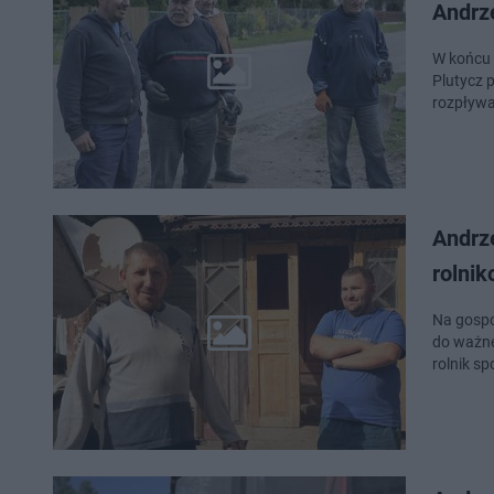
Andrz
W końcu 
Plutycz 
rozpływa
Andrze
rolnik
Na gospo
do ważne
rolnik s