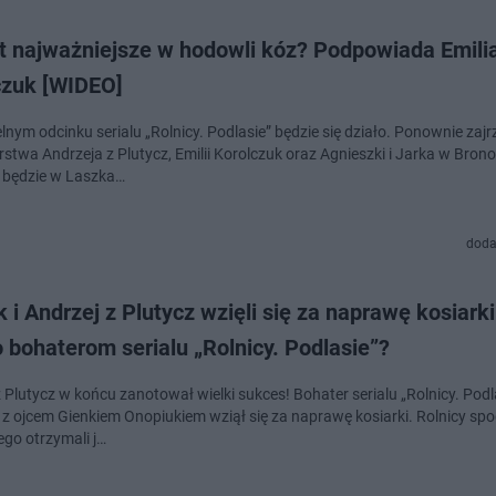
st najważniejsze w hodowli kóz? Podpowiada Emili
czuk [WIDEO]
lnym odcinku serialu „Rolnicy. Podlasie” będzie się działo. Ponownie zaj
stwa Andrzeja z Plutycz, Emilii Korolczuk oraz Agnieszki i Jarka w Brono
 będzie w Laszka…
doda
 i Andrzej z Plutycz wzięli się za naprawę kosiarki
 bohaterom serialu „Rolnicy. Podlasie”?
 Plutycz w końcu zanotował wielki sukces! Bohater serialu „Rolnicy. Podl
 z ojcem Gienkiem Onopiukiem wziął się za naprawę kosiarki. Rolnicy spo
ego otrzymali j…