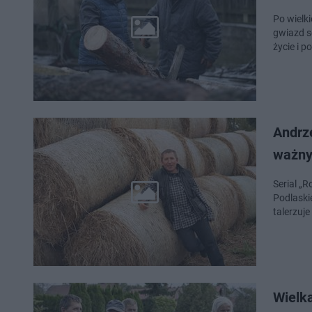
Po wielk
gwiazd s
życie i p
Andrze
ważny
Serial „R
Podlaskie
talerzuj
Wielk