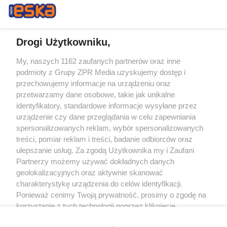
Drogi Użytkowniku,
My, naszych 1162 zaufanych partnerów oraz inne
Żaden utwór zamieszczony w serwisie nie może być powielany i
podmioty z Grupy ZPR Media uzyskujemy dostęp i
rozpowszechniany lub dalej rozpowszechniany w jakikolwiek sposób (w
tym także elektroniczny lub mechaniczny) na jakimkolwiek polu
przechowujemy informacje na urządzeniu oraz
eksploatacji w jakiejkolwiek formie, włącznie z umieszczaniem w Internecie
przetwarzamy dane osobowe, takie jak unikalne
bez pisemnej zgody właściciela praw. Jakiekolwiek użycie lub
identyfikatory, standardowe informacje wysyłane przez
wykorzystanie utworów w całości lub w części z naruszeniem prawa, tzn.
bez właściwej zgody, jest zabronione pod groźbą kary i może być ścigane
urządzenie czy dane przeglądania w celu zapewniania
prawnie.
spersonalizowanych reklam, wybór spersonalizowanych
treści, pomiar reklam i treści, badanie odbiorców oraz
ulepszanie usług. Za zgodą Użytkownika my i Zaufani
Partnerzy możemy używać dokładnych danych
geolokalizacyjnych oraz aktywnie skanować
charakterystykę urządzenia do celów identyfikacji.
Ponieważ cenimy Twoją prywatność, prosimy o zgodę na
O nas
korzystanie z tych technologii poprzez kliknięcie
Informacje prawne
„Akceptuję”. Zgoda jest dobrowolna i zawsze możesz ją