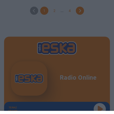
1
2
...
4
Radio Online
TERAZ
GRAMY