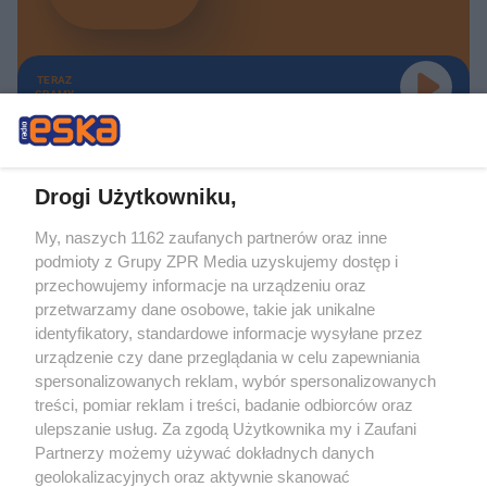
TERAZ
GRAMY
Drogi Użytkowniku,
My, naszych 1162 zaufanych partnerów oraz inne
Żaden utwór zamieszczony w serwisie nie może być powielany i
podmioty z Grupy ZPR Media uzyskujemy dostęp i
rozpowszechniany lub dalej rozpowszechniany w jakikolwiek sposób (w
tym także elektroniczny lub mechaniczny) na jakimkolwiek polu
przechowujemy informacje na urządzeniu oraz
eksploatacji w jakiejkolwiek formie, włącznie z umieszczaniem w Internecie
przetwarzamy dane osobowe, takie jak unikalne
bez pisemnej zgody właściciela praw. Jakiekolwiek użycie lub
identyfikatory, standardowe informacje wysyłane przez
wykorzystanie utworów w całości lub w części z naruszeniem prawa, tzn.
bez właściwej zgody, jest zabronione pod groźbą kary i może być ścigane
urządzenie czy dane przeglądania w celu zapewniania
prawnie.
spersonalizowanych reklam, wybór spersonalizowanych
treści, pomiar reklam i treści, badanie odbiorców oraz
ulepszanie usług. Za zgodą Użytkownika my i Zaufani
Partnerzy możemy używać dokładnych danych
geolokalizacyjnych oraz aktywnie skanować