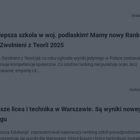
doda
jlepsza szkoła w woj. podlaskim! Mamy nowy Rank
Zwolnieni z Teorii 2025
Zwolnieni z Teorii jak co roku ogłosiła wyniki jedynego w Polsce zestawie
omuje kompetencje społeczne. Co istotne ranking nie punktuje ocen, lecz
wanie, empatię i d…
dodan
sze licea i technika w Warszawie. Są wyniki nowe
ngu
Wasza Edukacja" zaprezentował najnowszy ranking szkół ponadpodsta
prezentują się wyniki dla Warszawy. Które liceum i które technikum zosta