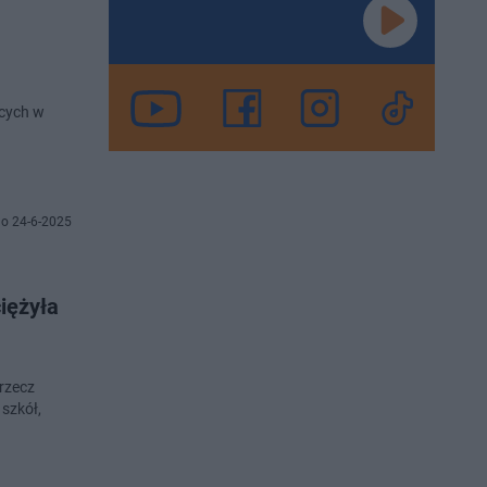
ących w
o 24-6-2025
iężyła
 rzecz
 szkół,