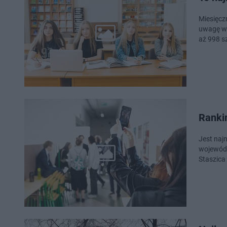
Miesięcz
uwagę wz
aż 998 s
Ranki
Jest naj
wojewódz
Staszica