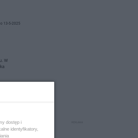
o 13-5-2025
u. W
aka
o 30-4-2025
wysoko
y dostęp i
lne identyfikatory,
iania