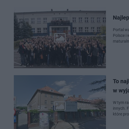
Najlep
Portal w
Polsce i
maturalny
To na
w wyj
W tym ra
innych. F
które pr