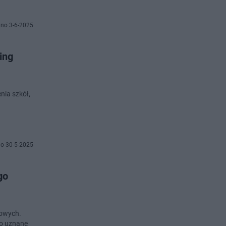
no 3-6-2025
ing
nia szkół,
o 30-5-2025
go
wowych.
ło uznane