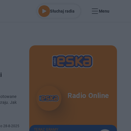
Słuchaj radia
Menu
i
Radio Online
ygotowane
raju. Jak
o 28-8-2025
TERAZ GRAMY