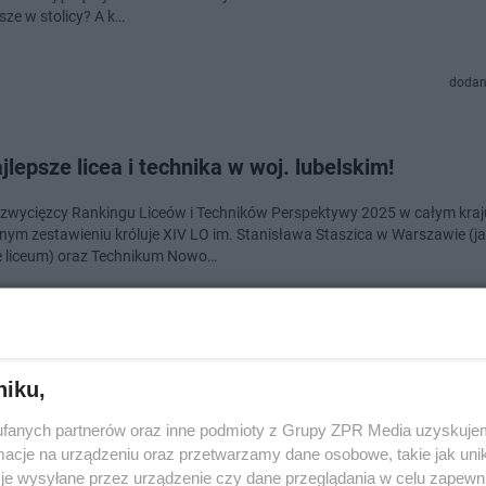
sze w stolicy? A k…
dodan
jlepsze licea i technika w woj. lubelskim!
 zwycięzcy Rankingu Liceów i Techników Perspektywy 2025 w całym kraj
nym zestawieniu króluje XIV LO im. Stanisława Staszica w Warszawie (j
e liceum) oraz Technikum Nowo…
dodan
niku,
jlepsze szkoły podstawowe w Białymstoku. Lider 
fanych partnerów oraz inne podmioty z Grupy ZPR Media uzyskujem
lnopolskiej czołówce
cje na urządzeniu oraz przetwarzamy dane osobowe, takie jak unika
je wysyłane przez urządzenie czy dane przeglądania w celu zapewn