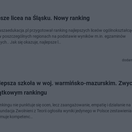
sze licea na Śląsku. Nowy ranking
aszaedukacja.pl przygotował ranking najlepszych liceów ogólnokształc
 w poszczególnych regionach na podstawie wyników m.in. egzaminów
ch.. Jak się okazuje, najlepsze l…
dodan
jlepsza szkoła w woj. warmińsko-mazurskim. Zwyc
ątkowym rankingu
nkingu nie punktuje się ocen, lecz zaangażowanie, empatię i działanie na
undacja Zwolnieni z Teorii ogłosiła wyniki jedynego w Polsce zestawienia
omuje kompetenc…