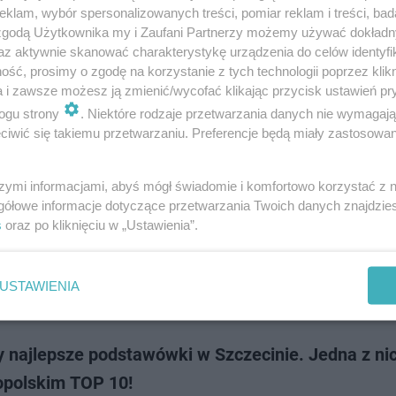
 informowaliśmy o wynikach Ogólnopolskiego Rankingu Szkół Podsta
klam, wybór spersonalizowanych treści, pomiar reklam i treści, bad
którym bardzo wysokie miejsce zajęła jedna placówka z Białegostoku. Prz
 zgodą Użytkownika my i Zaufani Partnerzy możemy używać dokład
liśmy również, jak w zes…
az aktywnie skanować charakterystykę urządzenia do celów identyfi
ść, prosimy o zgodę na korzystanie z tych technologii poprzez klikn
a i zawsze możesz ją zmienić/wycofać klikając przycisk ustawień pr
dodan
ogu strony
. Niektóre rodzaje przetwarzania danych nie wymagaj
iwić się takiemu przetwarzaniu. Preferencje będą miały zastosowanie
 z Białegostoku jedną z najlepszych w Polsce.
iżowe wyróżnienie
szymi informacjami, abyś mógł świadomie i komfortowo korzystać z
gółowe informacje dotyczące przetwarzania Twoich danych znajdzi
lski Ranking Szkół Podstawowych 2025 to zestawienie, w którym uwzg
s
oraz po kliknięciu w „Ustawienia”.
 tysięcy szkół publicznych oraz niepublicznych. W ścisłej czołówce prest
 znalazła się placów…
USTAWIENIA
dodan
 najlepsze podstawówki w Szczecinie. Jedna z ni
opolskim TOP 10!