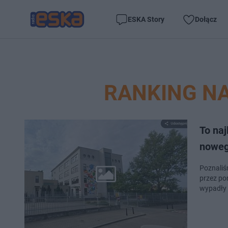
ESKA Story
Dołącz
RANKING N
To na
noweg
Poznaliś
przez po
wypadły 