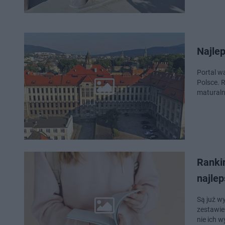
Najle
Portal w
Polsce. 
maturaln
Rankin
najle
Są już w
zestawie
nie ich 