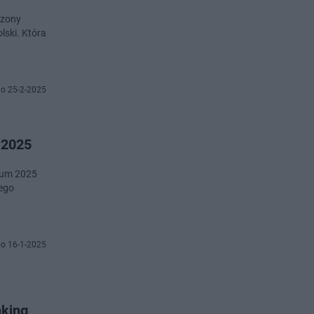
rzony
lski. Która
o 25-2-2025
 2025
ceum 2025
nego
o 16-1-2025
nking