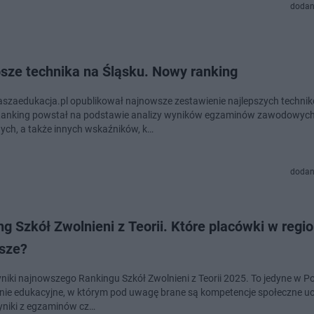
dodan
psze technika na Śląsku. Nowy ranking
aszaedukacja.pl opublikował najnowsze zestawienie najlepszych techni
Ranking powstał na podstawie analizy wyników egzaminów zawodowych
ych, a także innych wskaźników, k…
dodan
g Szkół Zwolnieni z Teorii. Które placówki w regio
psze?
yniki najnowszego Rankingu Szkół Zwolnieni z Teorii 2025. To jedyne w P
nie edukacyjne, w którym pod uwagę brane są kompetencje społeczne uc
wyniki z egzaminów cz…