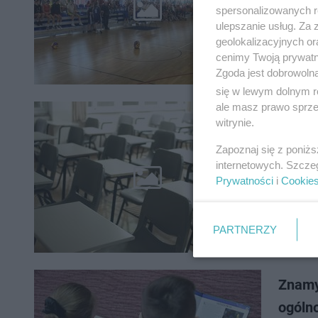
Niedawno
spersonalizowanych re
2025, w 
ulepszanie usług. Za
sprawdzi
geolokalizacyjnych or
cenimy Twoją prywatno
Zgoda jest dobrowoln
się w lewym dolnym r
ale masz prawo sprzec
Szkoła
witrynie.
Prest
Zapoznaj się z poniż
internetowych. Szcze
Ogólnopo
Prywatności
i
Cookie
niemal 8
rankingu
PARTNERZY
Znamy
ogóln