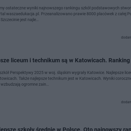
my ostateczne wyniki najnowszego rankingu szkół podstawowych stwo
rtal waszaedukacja.pl. Przeanalizowano prawie 8000 placówek z całej Po
Szczecinie jest najle…
dodan
psze liceum i technikum są w Katowicach. Ranking
szkół Perspektywy 2025 w woj. śląskim wygrały Katowice. Najlepsze li
atowicach. Także najlepsze technikum jest w Katowicach. Wyniki corocz
 wzbudzają ogromne zain…
dodan
lepsze szkoły średnie w Polsce. Oto najnowszy ra