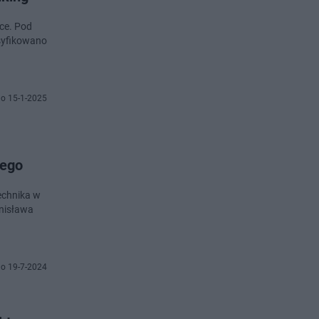
sce. Pod
asyfikowano
o 15-1-2025
iego
echnika w
anisława
o 19-7-2024