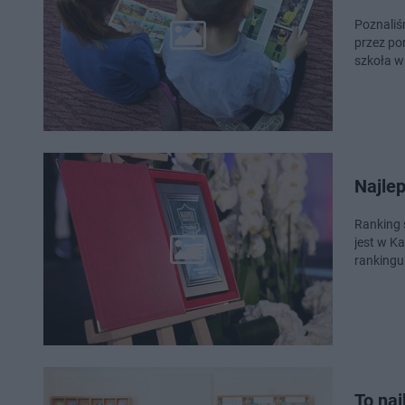
Poznaliś
przez po
szkoła w 
Najle
Ranking 
jest w K
rankingu
To naj