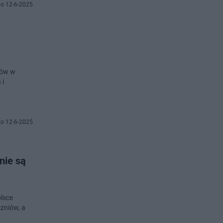
o 12-6-2025
ków w
 i
o 12-6-2025
nie są
olsce
zniów, a