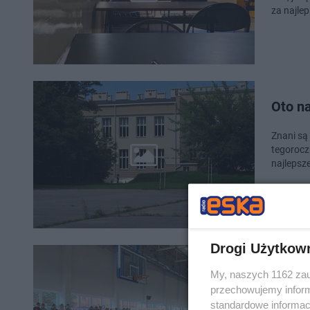
za najlep
Oto na
Znani są
tegorocz
najlepsz
Drogi Użytkow
To na
My, naszych 1162 zau
w ogó
przechowujemy informa
standardowe informac