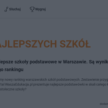
Słuchaj
Wygraj
AJLEPSZYCH SZKÓŁ
jlepsze szkoły podstawowe w Warszawie. Są wynik
o rankingu
my nowy ranking warszawskich szkół podstawowych. Zestawienie prz
rtal WaszaEdukacja.pl prezentuje najlepsze podstawówki w skali całego k
stołeczne szkoły?
dodan