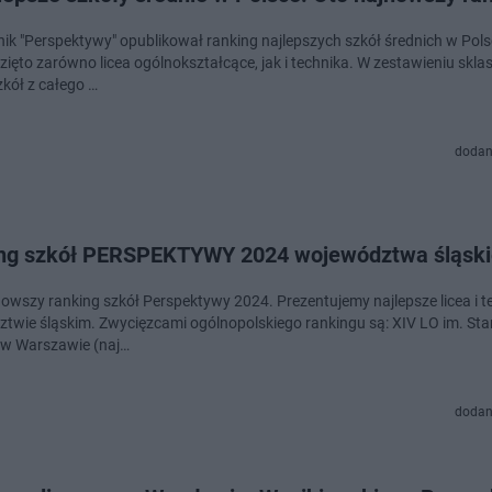
nik "Perspektywy" opublikował ranking najlepszych szkół średnich w Pol
ięto zarówno licea ogólnokształcące, jak i technika. W zestawieniu skl
zkół z całego …
dodan
ng szkół PERSPEKTYWY 2024 województwa śląsk
nowszy ranking szkół Perspektywy 2024. Prezentujemy najlepsze licea i t
twie śląskim. Zwycięzcami ogólnopolskiego rankingu są: XIV LO im. St
 w Warszawie (naj…
dodan