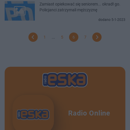
Zamiast opiekować się seniorem... okradł go.
Policjanci zatrzymali mężczyznę
dodano 5-1-2023
1
...
5
6
7
Radio Online