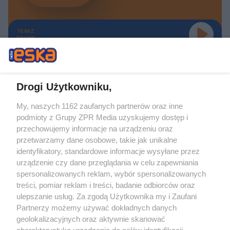
TERAZ
GRAMY
Drogi Użytkowniku,
My, naszych 1162 zaufanych partnerów oraz inne
Żaden utwór zamieszczony w serwisie nie może być powielany i
podmioty z Grupy ZPR Media uzyskujemy dostęp i
rozpowszechniany lub dalej rozpowszechniany w jakikolwiek sposób (w
tym także elektroniczny lub mechaniczny) na jakimkolwiek polu
przechowujemy informacje na urządzeniu oraz
eksploatacji w jakiejkolwiek formie, włącznie z umieszczaniem w Internecie
przetwarzamy dane osobowe, takie jak unikalne
bez pisemnej zgody właściciela praw. Jakiekolwiek użycie lub
wykorzystanie utworów w całości lub w części z naruszeniem prawa, tzn.
identyfikatory, standardowe informacje wysyłane przez
bez właściwej zgody, jest zabronione pod groźbą kary i może być ścigane
urządzenie czy dane przeglądania w celu zapewniania
prawnie.
spersonalizowanych reklam, wybór spersonalizowanych
treści, pomiar reklam i treści, badanie odbiorców oraz
ulepszanie usług. Za zgodą Użytkownika my i Zaufani
Partnerzy możemy używać dokładnych danych
geolokalizacyjnych oraz aktywnie skanować
charakterystykę urządzenia do celów identyfikacji.