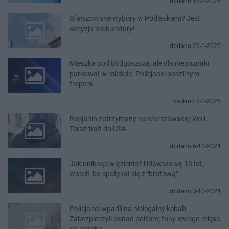
dodano 18-2-2025
Sfałszowane wybory w Podlaskiem? Jest
decyzja prokuratury!
dodano 25-1-2025
Mieszka pod Bydgoszczą, ale dla niepoznaki
parkował w mieście. Policjanci poszli tym
tropem
dodano 3-1-2025
Rosjanin zatrzymany na warszawskiej Woli.
Teraz trafi do USA
dodano 6-12-2024
Jak uniknąć więzienia? Udawało się 13 lat,
wpadł, bo spotykał się z "bratową"
dodano 3-12-2024
Policjanci wpadli na nielegalny kebab.
Zabezpieczyli ponad półtorej tony lewego mięsa
do kebaba