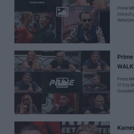
Prime MM
różnych 
debiutan
Prime
WALKI
Prime MM
3? Czy M
Gorzelań
Kamer