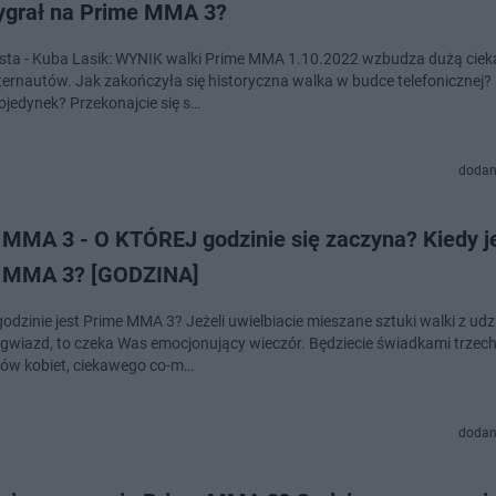
ygrał na Prime MMA 3?
ta - Kuba Lasik: WYNIK walki Prime MMA 1.10.2022 wzbudza dużą cie
ternautów. Jak zakończyła się historyczna walka w budce telefonicznej?
ojedynek? Przekonajcie się s…
dodan
 MMA 3 - O KTÓREJ godzinie się zaczyna? Kiedy j
 MMA 3? [GODZINA]
godzinie jest Prime MMA 3? Jeżeli uwielbiacie mieszane sztuki walki z ud
gwiazd, to czeka Was emocjonujący wieczór. Będziecie świadkami trzec
ów kobiet, ciekawego co-m…
dodan