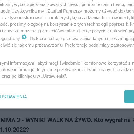
A 4 z udziałem popularnych gwiazd, to gwarancja dużych emocji. Kiedy 
klam, wybór spersonalizowanych treści, pomiar reklam i treści, bad
to walczy na gali? Czy kibice mogą kupować wejściówki? Co wiadomo, je
 zgodą Użytkownika my i Zaufani Partnerzy możemy używać dokład
MMA 4 na żywo? …
az aktywnie skanować charakterystykę urządzenia do celów identyfi
ść, prosimy o zgodę na korzystanie z tych technologii poprzez klikn
a i zawsze możesz ją zmienić/wycofać klikając przycisk ustawień pr
dodano
ogu strony
. Niektóre rodzaje przetwarzania danych nie wymagaj
iwić się takiemu przetwarzaniu. Preferencje będą miały zastosowanie
i walk Prime MMA 3. Kto wygrał na Prime MMA 3,
2022? [WYNIKI]
szymi informacjami, abyś mógł świadomie i komfortowo korzystać z
gółowe informacje dotyczące przetwarzania Twoich danych znajdzi
alk Prime MMA 3 - kto wygrał na Prime MMA 1.10.2022? Wyniki emocjon
s
oraz po kliknięciu w „Ustawienia”.
ych gwiazd internetu, sportu i muzyki. Po kilku tygodniach gry psycholog
 zaczepek, w końc…
USTAWIENIA
dodan
 MMA 3 - WYNIKI WALK NA ŻYWO. Kto wygrał na 
.10.2022?