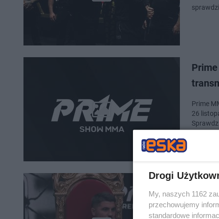
sprawdzil
Prime
trans
Prime MM
26 listo
Sprawdzil
Drogi Użytkow
Prime
My, naszych 1162 zau
MIEJS
przechowujemy informa
standardowe informac