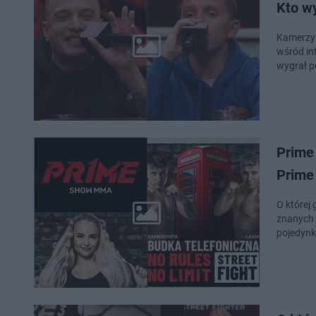
Kto w
Kamerzys
wśród in
wygrał p
Prime
Prime
O której 
znanych 
pojedynk