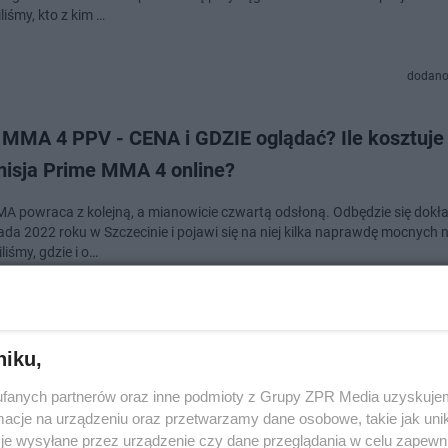
iśmy, kto z kim …
dodano
 MMA 4 PPV - CENA i GDZIE oglądać? Ile kosztuje
misja Prime MMA 4 online?
A powraca z kolejną, a mianowicie czwartą odsłoną. Odbędzie się dokła
pada 2022 roku w Szczecinie i pojawi się na niej kilka naprawdę mocnych 
iśmy, gdzie i o…
dodano
niku,
 MMA 4: DATA, KARTA WALK, BILETY, ZAWODNIC
fanych partnerów oraz inne podmioty z Grupy ZPR Media uzyskujem
CE. Kiedy jest Prime MMA 4?
cje na urządzeniu oraz przetwarzamy dane osobowe, takie jak unika
je wysyłane przez urządzenie czy dane przeglądania w celu zapewn