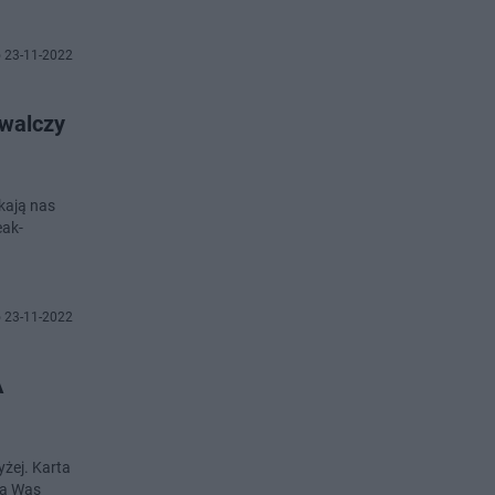
 23-11-2022
walczy
kają nas
eak-
 23-11-2022
A
żej. Karta
la Was