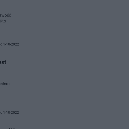
kawość
 Kto
o 1-10-2022
est
ziałem
h
o 1-10-2022