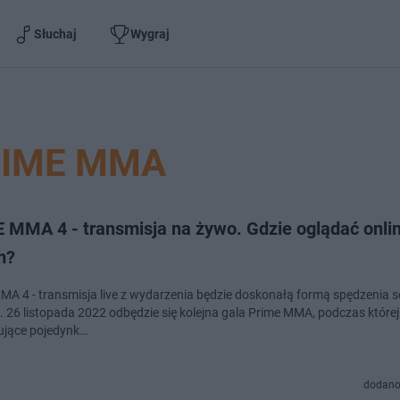
Słuchaj
Wygraj
IME MMA
 MMA 4 - transmisja na żywo. Gdzie oglądać onli
m?
skonałą formą spędzenia sobotniego
. 26 listopada 2022 odbędzie się kolejna gala Prime MMA, podczas które
jące pojedynk…
dodano