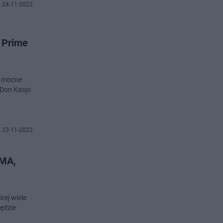
 24-11-2022
ę Prime
ę mocne
 Don Kasjo
 23-11-2022
MMA,
rej wiele
będzie