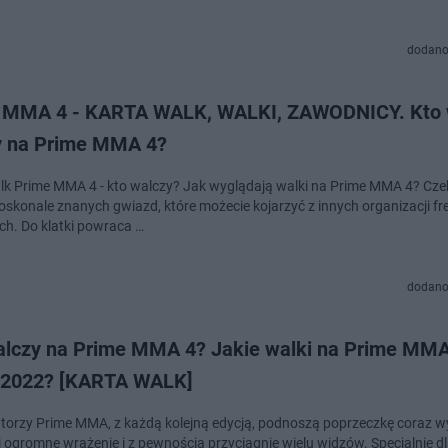
dodano
 MMA 4 - KARTA WALK, WALKI, ZAWODNICY. Kto 
dy na Prime MMA 4?
lk Prime MMA 4 - kto walczy? Jak wyglądają walki na Prime MMA 4? Cze
doskonale znanych gwiazd, które możecie kojarzyć z innych organizacji fr
ch. Do klatki powraca …
dodano
alczy na Prime MMA 4? Jakie walki na Prime MM
.2022? [KARTA WALK]
torzy Prime MMA, z każdą kolejną edycją, podnoszą poprzeczkę coraz wy
i ogromne wrażenie i z pewnością przyciągnie wielu widzów. Specjalnie d