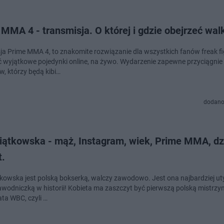
MMA 4 - transmisja. O której i gdzie obejrzeć wal
ja Prime MMA 4, to znakomite rozwiązanie dla wszystkich fanów freak f
 wyjątkowe pojedynki online, na żywo. Wydarzenie zapewne przyciągnie 
w, którzy będą kibi…
dodano
iątkowska - mąż, Instagram, wiek, Prime MMA, dzi
t.
kowska jest polską bokserką, walczy zawodowo. Jest ona najbardziej u
awodniczką w historii! Kobieta ma zaszczyt być pierwszą polską mistrzy
ata WBC, czyli …