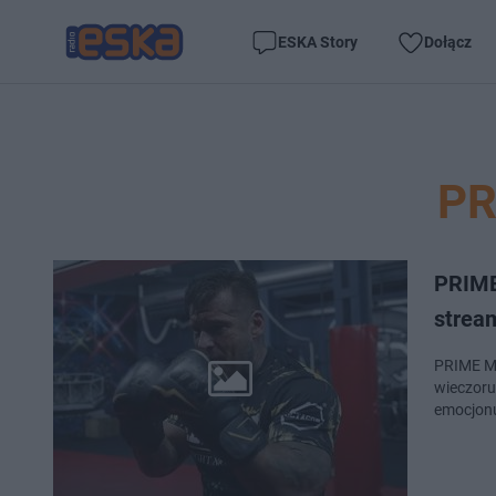
ESKA Story
Dołącz
PR
PRIME
strea
PRIME MMA 4 - transmisja live z wydarzenia będzie do
wieczoru
emocjonu