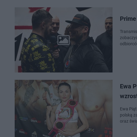
Prime 
Transmis
zobaczyć
odbiorcó
Ewa P
wzros
Ewa Piąt
polską z
oraz świ