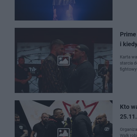
Prime
i kie
Karta wa
starcia 
fightowy
Kto w
25.11
Organiza
Walk rob