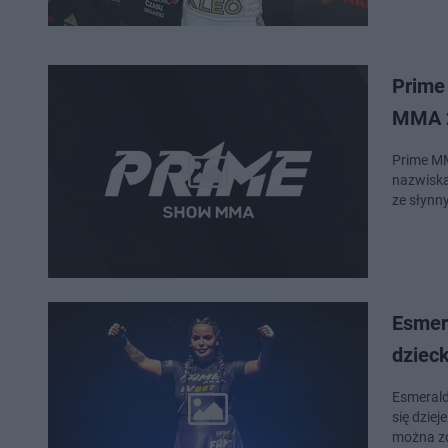
Prime 
MMA 
Prime MM
nazwiska
ze słynn
Esmer
dzieck
Esmerald
się dzie
można zo