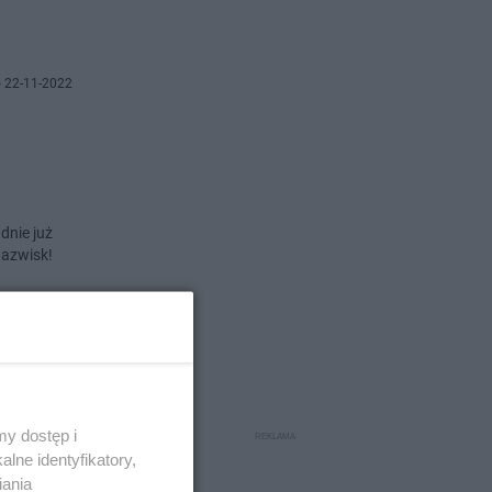
 22-11-2022
dnie już
nazwisk!
 22-11-2022
Y,
y dostęp i
lne identyfikatory,
iania