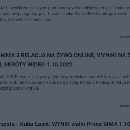
A 3 - wyniki walk na żywo podrzucamy w tym miejscu, z myślą o osobach
powodów przegapiły galę. 1 października Prime MMA 3 obfituje w walki
tów, ale również znanych os…
dodan
 MMA 3 RELACJA NA ŻYWO ONLINE, WYNIKI NA 
, SKRÓTY WIDEO 1.10.2022
A 3 LIVE - wyniki na żywo przydadzą się wielu osobom! Kto wygrał na
artyna Zbirańska poradziła sobie z gwiazdą Teamu X Pauliną Hornik, a M
czyk pokonał Patryka …
dodan
zysta - Kuba Lasik: WYNIK walki Prime MMA 1.10