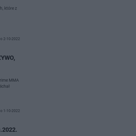
, które z
o 2-10-2022
ŻYWO,
 Prime MMA
ichał
o 1-10-2022
.2022.