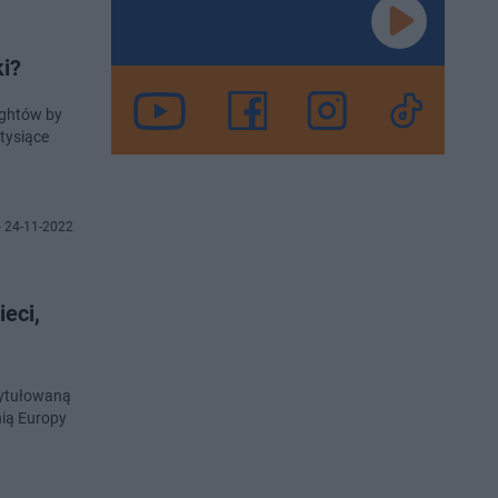
ki?
ightów by
tysiące
 24-11-2022
eci,
tytułowaną
nią Europy