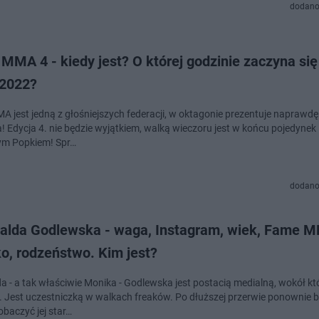
dodano
MMA 4 - kiedy jest? O której godzinie zaczyna si
2022?
A jest jedną z głośniejszych federacji, w oktagonie prezentuje naprawd
! Edycja 4. nie będzie wyjątkiem, walką wieczoru jest w końcu pojedynek
ym Popkiem! Spr…
dodano
alda Godlewska - waga, Instagram, wiek, Fame 
o, rodzeństwo. Kim jest?
a - a tak właściwie Monika - Godlewska jest postacią medialną, wokół któ
je. Jest uczestniczką w walkach freaków. Po dłuższej przerwie ponownie 
baczyć jej star…