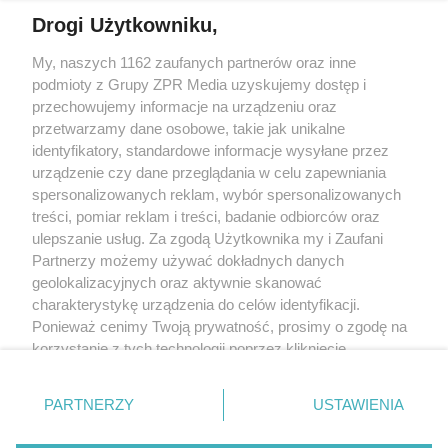
Drogi Użytkowniku,
My, naszych 1162 zaufanych partnerów oraz inne
Żaden utwór zamieszczony w serwisie nie może być powielany i
podmioty z Grupy ZPR Media uzyskujemy dostęp i
rozpowszechniany lub dalej rozpowszechniany w jakikolwiek sposób (w
tym także elektroniczny lub mechaniczny) na jakimkolwiek polu
przechowujemy informacje na urządzeniu oraz
eksploatacji w jakiejkolwiek formie, włącznie z umieszczaniem w Internecie
przetwarzamy dane osobowe, takie jak unikalne
bez pisemnej zgody właściciela praw. Jakiekolwiek użycie lub
identyfikatory, standardowe informacje wysyłane przez
wykorzystanie utworów w całości lub w części z naruszeniem prawa, tzn.
bez właściwej zgody, jest zabronione pod groźbą kary i może być ścigane
urządzenie czy dane przeglądania w celu zapewniania
prawnie.
spersonalizowanych reklam, wybór spersonalizowanych
treści, pomiar reklam i treści, badanie odbiorców oraz
ulepszanie usług. Za zgodą Użytkownika my i Zaufani
Partnerzy możemy używać dokładnych danych
geolokalizacyjnych oraz aktywnie skanować
charakterystykę urządzenia do celów identyfikacji.
Ponieważ cenimy Twoją prywatność, prosimy o zgodę na
O nas
korzystanie z tych technologii poprzez kliknięcie
Informacje prawne
„Akceptuję”. Zgoda jest dobrowolna i zawsze możesz ją
zmienić/wycofać klikając przycisk ustawień prywatności
Nasze serwisy
PARTNERZY
USTAWIENIA
znajdujący się w lewym dolnym rogu strony
. Niektóre
rodzaje przetwarzania danych nie wymagają zgody
© 2026 Grupa ZPR Media