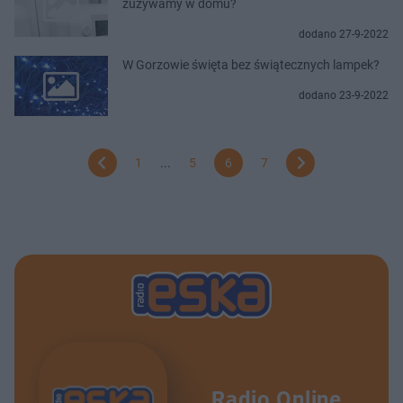
zużywamy w domu?
dodano 27-9-2022
W Gorzowie święta bez świątecznych lampek?
dodano 23-9-2022
1
...
5
6
7
Radio Online