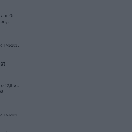
iatu. Od
orią.
o 17-2-2025
st
o 42,8 lat.
wa
o 17-1-2025