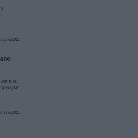
do
m
o 20-2-2025
wano
wet tutaj
tatystyki?
o 18-2-2025