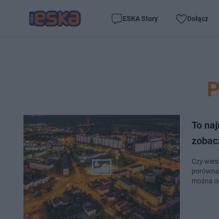
ESKA Story
Dołącz
To na
zobac
Czy wies
porównan
można od