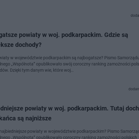
doda
gatsze powiaty w woj. podkarpackim. Gdzie są
ększe dochody?
wiaty w województwie podkarpackim są najbogatsze? Pismo Samorząd
alnego „Wspólnota” opublikowało swój coroczny ranking zamożności pols
ów. Dzięki tym danym wie, które woj…
dodan
edniejsze powiaty w woj. podkarpackim. Tutaj doc
kańca są najniższe
 najbiedniejsze powiaty w województwie podkarpackim? Pismo Samorzą
alnego „Wspólnota” opublikowało coroczny ranking zamożności polskich