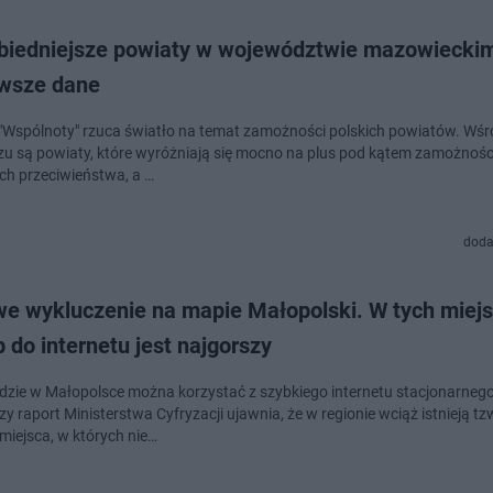
jbiedniejsze powiaty w województwie mazowiecki
wsze dane
"Wspólnoty" rzuca światło na temat zamożności polskich powiatów. Wśr
 są powiaty, które wyróżniają się mocno na plus pod kątem zamożności
ich przeciwieństwa, a …
doda
we wykluczenie na mapie Małopolski. W tych miej
 do internetu jest najgorszy
dzie w Małopolsce można korzystać z szybkiego internetu stacjonarnego
 raport Ministerstwa Cyfryzacji ujawnia, że w regionie wciąż istnieją tzw
miejsca, w których nie…