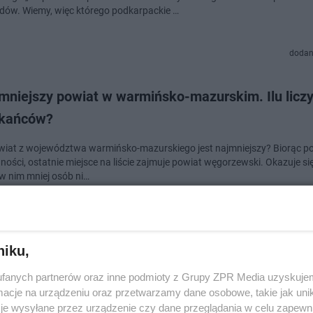
ów. Wiemy, więc którego podkarpackie …
dodan
jmniejszy powiat w warmińsko-mazurskim. Ilu licz
kańców?
wiat z województwa warmińsko-mazurskiego jest najmniejszy? Biorąc 
dności, ostatnie miejsce na liście zajmuje powiat węgorzewski. Okazuje się
w nim mniej osób ni…
dodan
niku,
jbogatsze powiaty na Mazowszu. Większość z nich
fanych partnerów oraz inne podmioty z Grupy ZPR Media uzyskujem
cje na urządzeniu oraz przetwarzamy dane osobowe, takie jak unika
je wysyłane przez urządzenie czy dane przeglądania w celu zapewn