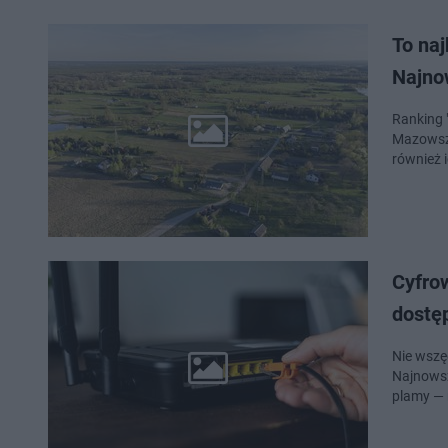
To na
Najno
Ranking 
Mazowszu
również 
Cyfro
dostęp
Nie wszę
Najnowszy
plamy — 