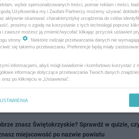
wiaty w woj. mazowieckim są najbogatsze? Korzystając z danych przed
klam, wybór spersonalizowanych treści, pomiar reklam i treści, bad
nisterstwo Finansów, stworzyliśmy ranking dziesięciu najlepiej radzących
 zgodą Użytkownika my i Zaufani Partnerzy możemy używać dokład
wo samorządów w reg…
az aktywnie skanować charakterystykę urządzenia do celów identyfi
ść, prosimy o zgodę na korzystanie z tych technologii poprzez klikn
a i zawsze możesz ją zmienić/wycofać klikając przycisk ustawień pr
dodan
ogu strony
. Niektóre rodzaje przetwarzania danych nie wymagaj
iwić się takiemu przetwarzaniu. Preferencje będą miały zastosowanie
odsze powiaty Podkarpacia. Tutaj żyje najwięcej 
szymi informacjami, abyś mógł świadomie i komfortowo korzystać z
gółowe informacje dotyczące przetwarzania Twoich danych znajdzi
wieku w zaledwie 11 powiatach na terenie województwa podkarpackieg
s
oraz po kliknięciu w „Ustawienia”.
e się poniżej mediany wieku dla całego regionu. Oznacza to, że właśnie w
i mieszkańcy Podkarpacia…
USTAWIENIA
dodan
obrze znasz Świętokrzyskie? Sprawdź w quizie, cz
rozpoznasz miejscowość po nazwie powiatu