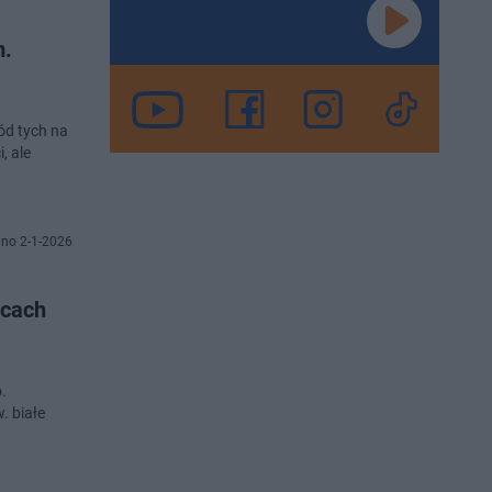
m.
ód tych na
, ale
no 2-1-2026
scach
.
. białe