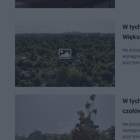
W tych
Więks
Na począ
wynagrod
przy tym
W tyc
czołów
Na począ
wynagrod
przy tym