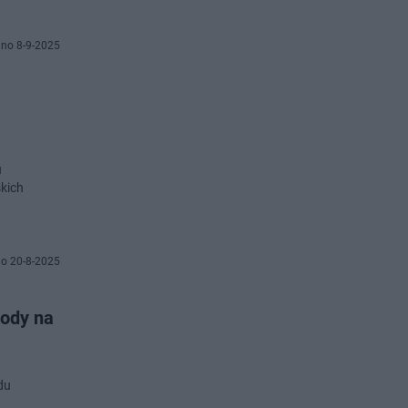
no 8-9-2025
u
kich
o 20-8-2025
hody na
du