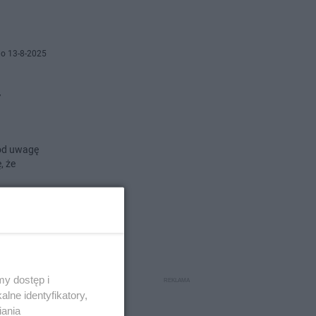
o 13-8-2025
y
pod uwagę
, że
o 20-6-2025
 łączy
y dostęp i
lne identyfikatory,
iania