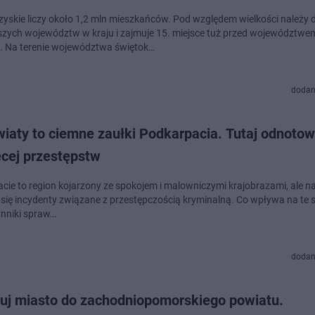
zyskie liczy około 1,2 mln mieszkańców. Pod względem wielkości należy 
szych województw w kraju i zajmuje 15. miejsce tuż przed województwe
. Na terenie województwa świętok…
dodan
wiaty to ciemne zaułki Podkarpacia. Tutaj odnoto
ęcej przestępstw
cie to region kojarzony ze spokojem i malowniczymi krajobrazami, ale na
 się incydenty związane z przestępczością kryminalną. Co wpływa na te s
ynniki spraw…
dodan
uj miasto do zachodniopomorskiego powiatu.