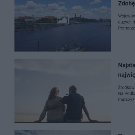
Zdobę
Wojewódz
dużych mi
Pomorze
Najsta
najwi
Środkowa
Na Podka
mężczyz