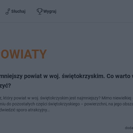
Słuchaj
Wygraj
POWIATY
jmniejszy powiat w woj. świętokrzyskim. Co warto
zyć?
z, który powiat w woj. świętokrzyskim jest najmniejszy? Mimo niewielkiej
iu do pozostałych części świętokrzyskiego – powierzchni, na jego obsz
wiedzić sporo atrakcyjny…
doda