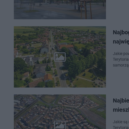
Najbo
najwi
Jakie po
Terytori
samorząd
Najbi
miesz
Jakie są
Terytori