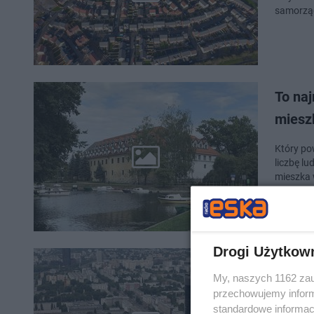
samorząd
To na
miesz
Który po
liczbę lu
mieszka 
Drogi Użytkow
To na
My, naszych 1162 zau
jedno
przechowujemy informa
standardowe informac