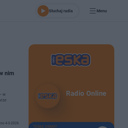
Słuchaj radia
Menu
 w nim
Radio Online
 – w
arze
no 4-3-2026
TERAZ GRAMY