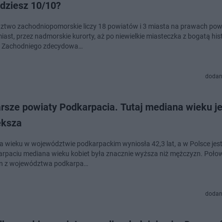
dziesz 10/10?
two zachodniopomorskie liczy 18 powiatów i 3 miasta na prawach pow
ast, przez nadmorskie kurorty, aż po niewielkie miasteczka z bogatą hist
 Zachodniego zdecydowa…
dodan
rsze powiaty Podkarpacia. Tutaj mediana wieku je
ększa
 wieku w województwie podkarpackim wyniosła 42,3 lat, a w Polsce jest 
rpaciu mediana wieku kobiet była znacznie wyższa niż mężczyzn. Poło
n z województwa podkarpa…
dodan