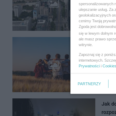
Które po
spersonalizowanych re
przez Mi
ulepszanie usług. Za
finanso
geolokalizacyjnych or
cenimy Twoją prywatno
Zgoda jest dobrowoln
się w lewym dolnym r
ale masz prawo sprzec
Najmł
witrynie.
osób
Zapoznaj się z poniż
internetowych. Szcze
Mediana 
Prywatności
i
Cookie
kształtuj
najmłods
PARTNERZY
Jak d