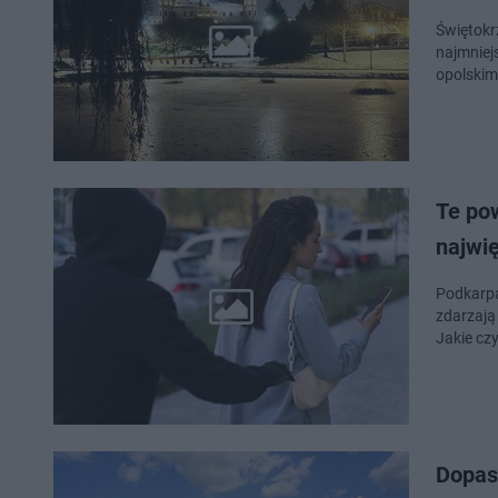
Świętokr
najmniej
opolskim
Te po
najwi
Podkarpa
zdarzają
Jakie cz
Dopas