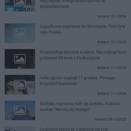
niej zaginął. Policja prosi o pomoc w
poszukiwaniach
dodano 15-1-2024
Zagadkowe zaginięcia we Wrocławiu. Tym żyła
cała Polska
dodano 12-1-2024
Przed policją dał nura w siano. Tak uniknąć kary
próbował 30-latek z Podkarpacia
dodano 11-1-2024
Adila i jej syn zaginęli 17 grudnia. Pomaga
Krzysztof Rutkowski
dodano 11-1-2024
Szukają zaginionej Adili i jej dziecka. Rodzina
apeluje: "Nie bój się niczego!"
dodano 29-12-2023
Zaginiona Marta W. z Bierunia nie żyje