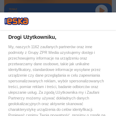
TERAZ
GRAMY
Drogi Użytkowniku,
My, naszych 1162 zaufanych partnerów oraz inne
Żaden utwór zamieszczony w serwisie nie może być powielany i
podmioty z Grupy ZPR Media uzyskujemy dostęp i
rozpowszechniany lub dalej rozpowszechniany w jakikolwiek sposób (w
tym także elektroniczny lub mechaniczny) na jakimkolwiek polu
przechowujemy informacje na urządzeniu oraz
eksploatacji w jakiejkolwiek formie, włącznie z umieszczaniem w Internecie
przetwarzamy dane osobowe, takie jak unikalne
bez pisemnej zgody właściciela praw. Jakiekolwiek użycie lub
identyfikatory, standardowe informacje wysyłane przez
wykorzystanie utworów w całości lub w części z naruszeniem prawa, tzn.
bez właściwej zgody, jest zabronione pod groźbą kary i może być ścigane
urządzenie czy dane przeglądania w celu zapewniania
prawnie.
spersonalizowanych reklam, wybór spersonalizowanych
treści, pomiar reklam i treści, badanie odbiorców oraz
ulepszanie usług. Za zgodą Użytkownika my i Zaufani
Partnerzy możemy używać dokładnych danych
geolokalizacyjnych oraz aktywnie skanować
charakterystykę urządzenia do celów identyfikacji.
Ponieważ cenimy Twoją prywatność, prosimy o zgodę na
O nas