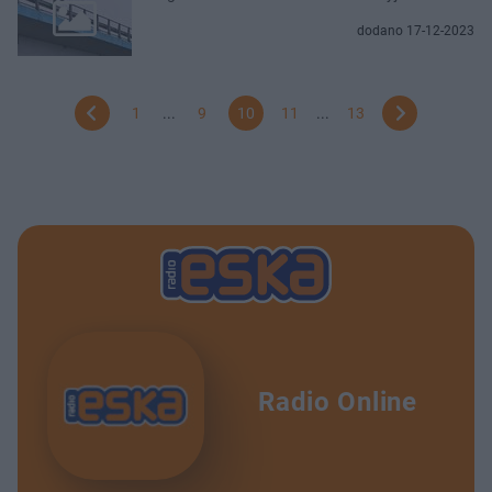
dodano 17-12-2023
1
...
9
10
11
...
13
Radio Online