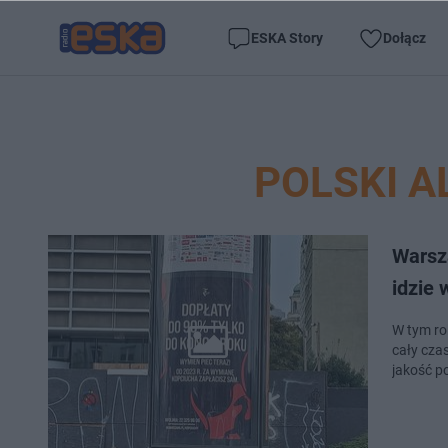
ESKA Story
Dołącz
POLSKI 
Warsz
idzie
W tym ro
cały czas
jakość p