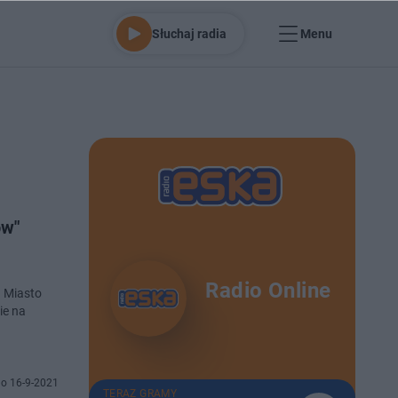
Słuchaj radia
Menu
ów"
Radio Online
. Miasto
ie na
o 16-9-2021
TERAZ GRAMY