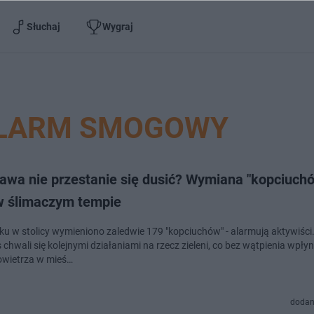
Słuchaj
Wygraj
ALARM SMOGOWY
awa nie przestanie się dusić? Wymiana "kopciuch
 w ślimaczym tempie
ku w stolicy wymieniono zaledwie 179 "kopciuchów" - alarmują aktywiści
 chwali się kolejnymi działaniami na rzecz zieleni, co bez wątpienia wpłyn
owietrza w mieś…
dodan