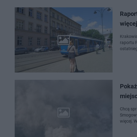
Raport
więce
Krakowia
raportu 
ostatnie
Pokaż
miejsc
Chcą spr
Smogowy 
więcej. W