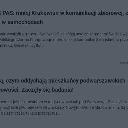
 PAS: mniej Krakowian w komunikacji zbiorowej, z
j w samochodach
nie wysiedli z tramwajów i wsiedli za kółka swoich samochodów. Tak wy
Polskiego Alarmu Smogowego dotyczącego komunikacji miejskiej na prze
go roku. Odsetek użytko…
doda
ą, czym oddychają mieszkańcy podwarszawskich
owości. Zaczęły się badania!
awdzić jakość powietrza w miejscowościach pod Warszawą. Polski Alar
postawił pyłomierze w Otwocku i w Nowym Dworze Mazowieckim. Są p
 dalszej części tekstu przeczytas…