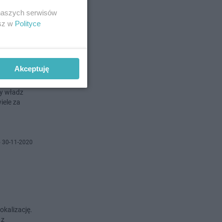
 naszych serwisów
esz w
Polityce
o 1-12-2020
nie
Akceptuję
ny władz
iele za
 30-11-2020
okalizację.