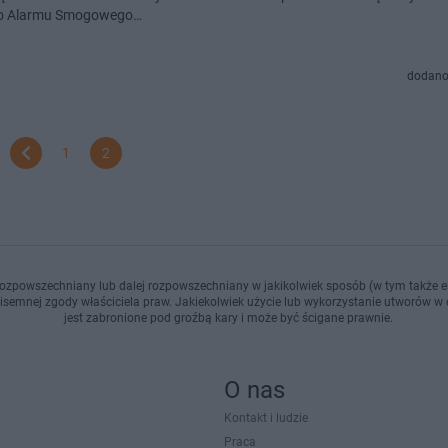
go Alarmu Smogowego…
dodano
1
2
ozpowszechniany lub dalej rozpowszechniany w jakikolwiek sposób (w tym także el
pisemnej zgody właściciela praw. Jakiekolwiek użycie lub wykorzystanie utworów w c
jest zabronione pod groźbą kary i może być ścigane prawnie.
O nas
Kontakt i ludzie
Praca