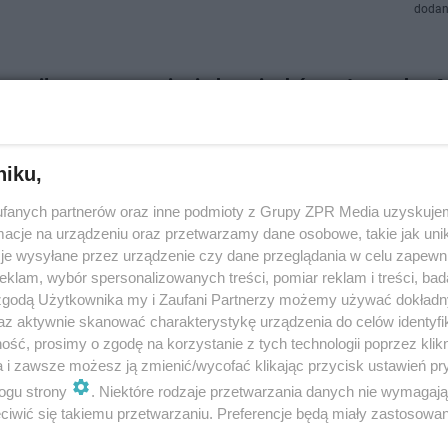
dodan
w najlepszy w wymianie kopciuchów w tym roku.
t Polskiego Alarmu Smogowego
tężenia pyłów w Krakowie w ciągu ostatnich siedmiu lat spadły o połow
niku,
 najnowszego raportu Polskiego Alarmu Smogowego. To właśnie Kraków
w wymianie kotłów i walce z…
fanych partnerów oraz inne podmioty z Grupy ZPR Media uzyskujem
cje na urządzeniu oraz przetwarzamy dane osobowe, takie jak unika
je wysyłane przez urządzenie czy dane przeglądania w celu zapewn
dodano
klam, wybór spersonalizowanych treści, pomiar reklam i treści, bad
 zgodą Użytkownika my i Zaufani Partnerzy możemy używać dokład
aj duszą się Polacy. Małopolska "bije się" ze Śląsk
az aktywnie skanować charakterystykę urządzenia do celów identyfi
ść, prosimy o zgodę na korzystanie z tych technologii poprzez klikn
lidera. Gdzie jest najgorzej?
a i zawsze możesz ją zmienić/wycofać klikając przycisk ustawień pr
ogu strony
. Niektóre rodzaje przetwarzania danych nie wymagaj
 i Nowy Targ - to najbardziej zanieczyszczone miasta w Polsce. Tak wyni
iwić się takiemu przetwarzaniu. Preferencje będą miały zastosowanie
rzedstawionych przez Polski Alarm Smogowy. Co więcej, małopolska mi
także pod kątem najbar…