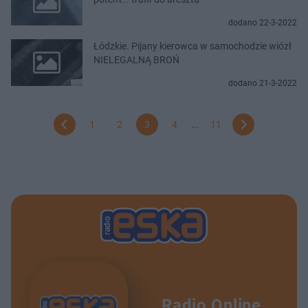
dodano 22-3-2022
Łódzkie. Pijany kierowca w samochodzie wiózł
NIELEGALNĄ BROŃ
dodano 21-3-2022
1
2
3
4
...
11
Radio Online