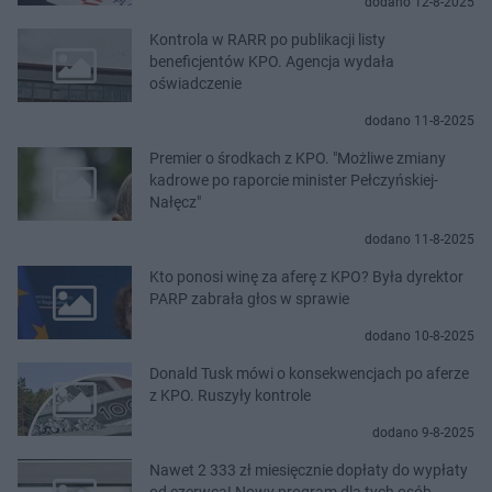
dodano 12-8-2025
Kontrola w RARR po publikacji listy
beneficjentów KPO. Agencja wydała
oświadczenie
dodano 11-8-2025
Premier o środkach z KPO. "Możliwe zmiany
kadrowe po raporcie minister Pełczyńskiej-
Nałęcz"
dodano 11-8-2025
Kto ponosi winę za aferę z KPO? Była dyrektor
PARP zabrała głos w sprawie
dodano 10-8-2025
Donald Tusk mówi o konsekwencjach po aferze
z KPO. Ruszyły kontrole
dodano 9-8-2025
Nawet 2 333 zł miesięcznie dopłaty do wypłaty
od czerwca! Nowy program dla tych osób